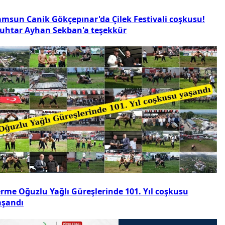
amsun Canik Gökçepınar'da Çilek Festivali coşkusu!
uhtar Ayhan Sekban'a teşekkür
erme Oğuzlu Yağlı Güreşlerinde 101. Yıl coşkusu
aşandı