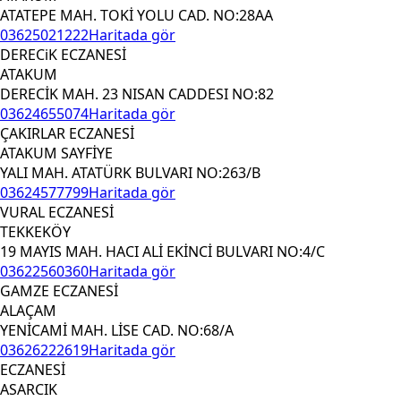
ATATEPE MAH. TOKİ YOLU CAD. NO:28AA
03625021222
Haritada gör
DERECiK ECZANESİ
ATAKUM
DERECİK MAH. 23 NISAN CADDESI NO:82
03624655074
Haritada gör
ÇAKIRLAR ECZANESİ
ATAKUM SAYFİYE
YALI MAH. ATATÜRK BULVARI NO:263/B
03624577799
Haritada gör
VURAL ECZANESİ
TEKKEKÖY
19 MAYIS MAH. HACI ALİ EKİNCİ BULVARI NO:4/C
03622560360
Haritada gör
GAMZE ECZANESİ
ALAÇAM
YENİCAMİ MAH. LİSE CAD. NO:68/A
03626222619
Haritada gör
ECZANESİ
ASARCIK