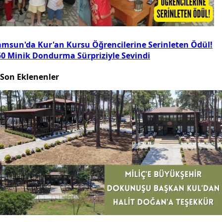
amsun'da Kur'an Kursu Öğrencilerine Serinleten Ödül!
50 Minik Dondurma Sürpriziyle Sevindi
Son Eklenenler