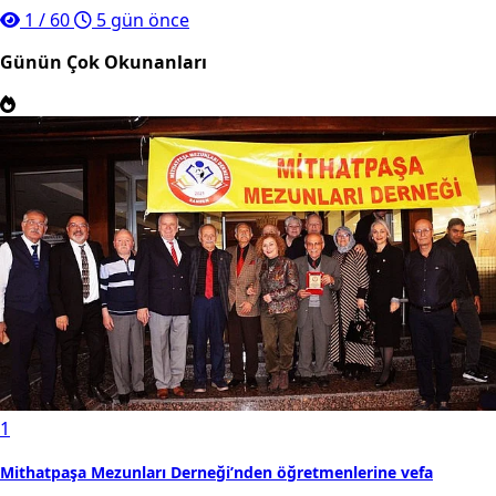
1
/
60
5 gün önce
Günün Çok Okunanları
1
Mithatpaşa Mezunları Derneği’nden öğretmenlerine vefa