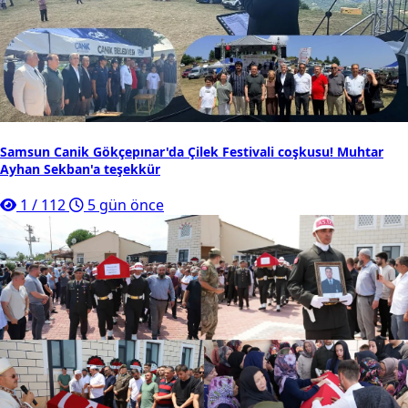
Samsun Canik Gökçepınar'da Çilek Festivali coşkusu! Muhtar
Ayhan Sekban'a teşekkür
1
/
112
5 gün önce