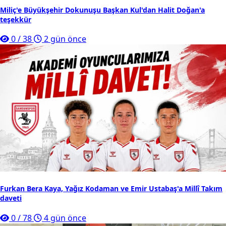
Miliç'e Büyükşehir Dokunuşu Başkan Kul'dan Halit Doğan'a
teşekkür
0
/
38
2 gün önce
Furkan Bera Kaya, Yağız Kodaman ve Emir Ustabaş'a Millî Takım
daveti
0
/
78
4 gün önce