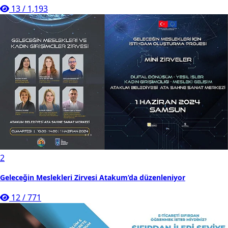
13
/
1,193
2
Geleceğin Meslekleri Zirvesi Atakum’da düzenleniyor
12
/
771