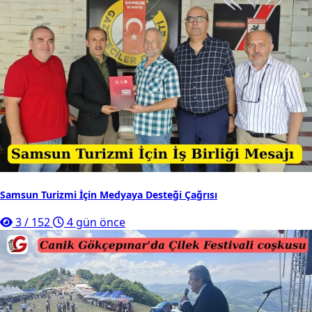
Samsun Turizmi İçin Medyaya Desteği Çağrısı
3
/
152
4 gün önce