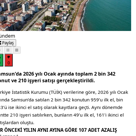
ündem
Paylaş
0
0
amsun’da 2026 yılı Ocak ayında toplam 2 bin 342
nut ve 210 işyeri satışı gerçekleştirildi.
rkiye İstatistik Kurumu (TÜİK) verilerine göre, 2026 yılı Ocak
ında Samsun’da satılan 2 bin 342 konutun 959’u ilk el, bin
3’ü ise ikinci el satış olarak kayıtlara geçti. Aynı dönemde
ntte 210 işyeri satılırken, bunların 49’u ilk el, 161’i ikinci el
tışlardan oluştu.
İR ÖNCEKİ YILIN AYNI AYINA GÖRE 107 ADET AZALIŞ