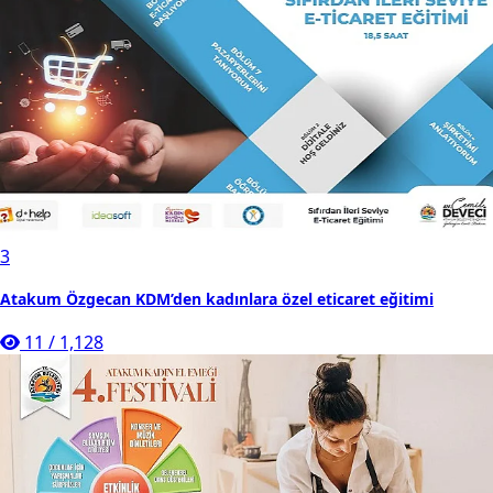
3
Atakum Özgecan KDM’den kadınlara özel eticaret eğitimi
11
/
1,128