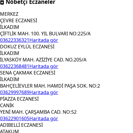
Nöbetçi Eczaneler
MERKEZ
ÇEVRE ECZANESİ
İLKADIM
ÇİFTLİK MAH. 100. YIL BULVARI NO:225/A
03622336321
Haritada gör
DOKUZ EYLÜL ECZANESİ
İLKADIM
İLYASKÖY MAH. AZİZİYE CAD. NO.205/A
03622368481
Haritada gör
SENA ÇAKMAK ECZANESİ
İLKADIM
BAHÇELİEVLER MAH. HAMDİ PAŞA SOK. NO:2
03629997689
Haritada gör
PİAZZA ECZANESİ
CANİK
YENİ MAH. ÇARŞAMBA CAD. NO:52
03622901605
Haritada gör
ADIBELLİ ECZANESİ
ATAKUM