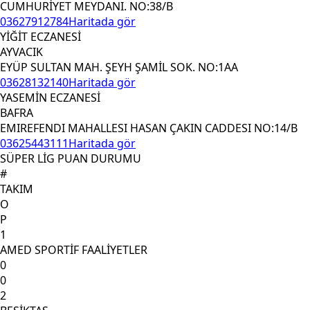
CUMHURİYET MEYDANI. NO:38/B
03627912784
Haritada gör
YİĞİT ECZANESİ
AYVACIK
EYÜP SULTAN MAH. ŞEYH ŞAMİL SOK. NO:1AA
03628132140
Haritada gör
YASEMİN ECZANESİ
BAFRA
EMIREFENDI MAHALLESI HASAN ÇAKIN CADDESI NO:14/B
03625443111
Haritada gör
SÜPER LİG PUAN DURUMU
#
TAKIM
O
P
1
AMED SPORTİF FAALİYETLER
0
0
2