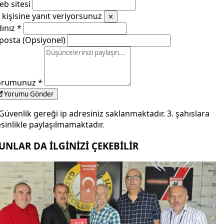
b sitesi
kişisine yanıt veriyorsunuz
✕
dınız
*
posta (Opsiyonel)
orumunuz
*
Yorumu Gönder
Güvenlik gereği ip adresiniz saklanmaktadır. 3. şahıslara
sinlikle paylaşılmamaktadır.
UNLAR DA İLGİNİZİ ÇEKEBİLİR