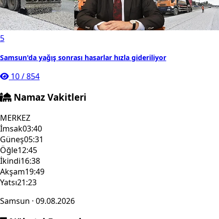
5
Samsun'da yağış sonrası hasarlar hızla gideriliyor
10
/
854
Namaz Vakitleri
MERKEZ
İmsak
03:40
Güneş
05:31
Öğle
12:45
İkindi
16:38
Akşam
19:49
Yatsı
21:23
Samsun · 09.08.2026