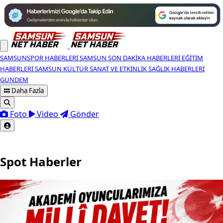
SAMSUNSPOR HABERLERI
SAMSUN SON DAKIKA HABERLERI
EĞITIM
HABERLERI
SAMSUN KÜLTÜR SANAT VE ETKINLIK
SAĞLIK HABERLERI
GÜNDEM
Daha Fazla
Foto
Video
Gönder
Spot Haberler