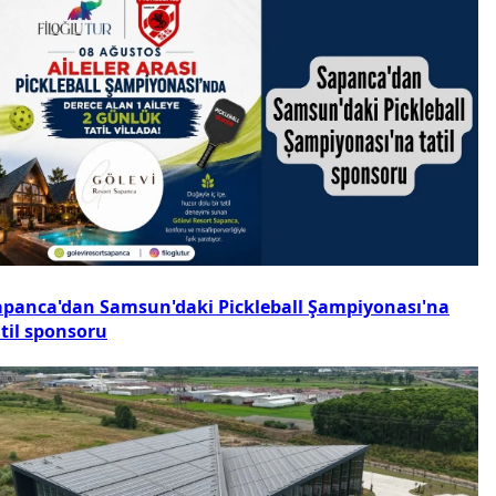
apanca'dan Samsun'daki Pickleball Şampiyonası'na
atil sponsoru