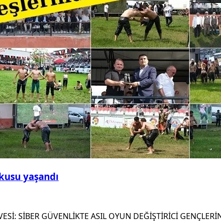
şkusu yaşandı
ESİ: SİBER GÜVENLİKTE ASIL OYUN DEĞİŞTİRİCİ GENÇLERİN