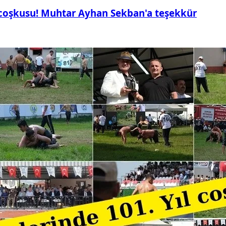
 coşkusu! Muhtar Ayhan Sekban'a teşekkür