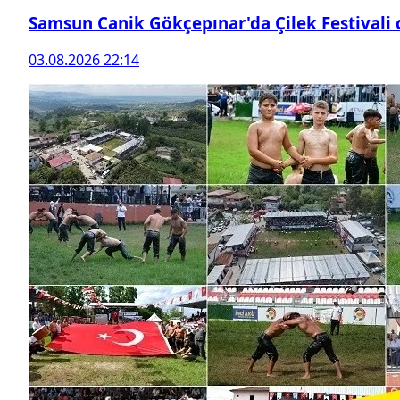
Samsun Canik Gökçepınar'da Çilek Festivali
03.08.2026 22:14