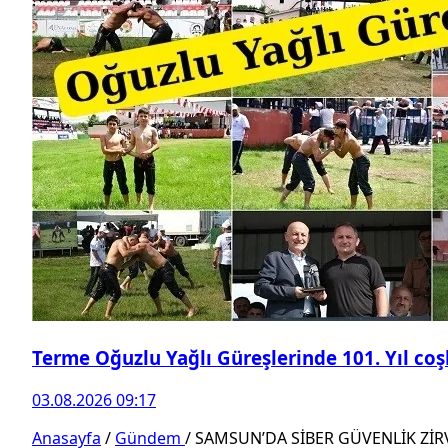
Terme Oğuzlu Yağlı Güreşlerinde 101. Yıl co
03.08.2026 09:17
Anasayfa
/
Gündem
/
SAMSUN’DA SİBER GÜVENLİK ZİRV