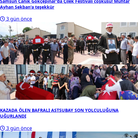
Samsun Canik Gökçepınar'da Çilek Festivali coşkusu! Muhtar
Ayhan Sekban'a teşekkür
3 gün önce
KAZADA ÖLEN BAFRALI ASTSUBAY SON YOLCULUĞUNA
UĞURLANDI
3 gün önce