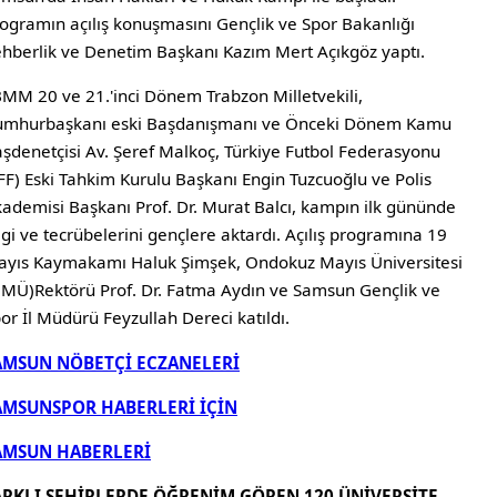
ogramın açılış konuşmasını Gençlik ve Spor Bakanlığı
hberlik ve Denetim Başkanı Kazım Mert Açıkgöz yaptı.
MM 20 ve 21.'inci Dönem Trabzon Milletvekili,
umhurbaşkanı eski Başdanışmanı ve Önceki Dönem Kamu
şdenetçisi Av. Şeref Malkoç, Türkiye Futbol Federasyonu
FF) Eski Tahkim Kurulu Başkanı Engin Tuzcuoğlu ve Polis
ademisi Başkanı Prof. Dr. Murat Balcı, kampın ilk gününde
lgi ve tecrübelerini gençlere aktardı. Açılış programına 19
yıs Kaymakamı Haluk Şimşek, Ondokuz Mayıs Üniversitesi
MÜ)Rektörü Prof. Dr. Fatma Aydın ve Samsun Gençlik ve
or İl Müdürü Feyzullah Dereci katıldı.
AMSUN NÖBETÇİ ECZANELERİ
AMSUNSPOR HABERLERİ İÇİN
AMSUN HABERLERİ
ARKLI ŞEHİRLERDE ÖĞRENİM GÖREN 120 ÜNİVERSİTE