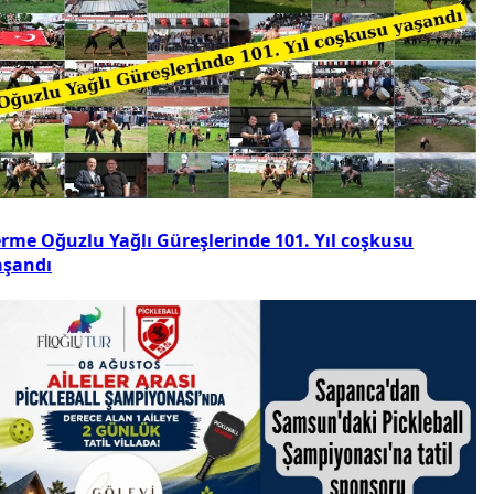
erme Oğuzlu Yağlı Güreşlerinde 101. Yıl coşkusu
aşandı