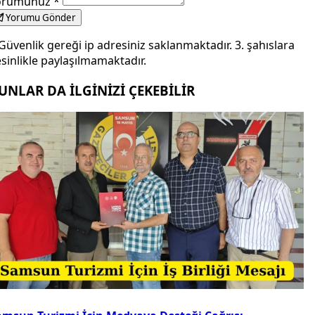
orumunuz
*
Yorumu Gönder
Güvenlik gereği ip adresiniz saklanmaktadır. 3. şahıslara
sinlikle paylaşılmamaktadır.
UNLAR DA İLGİNİZİ ÇEKEBİLİR