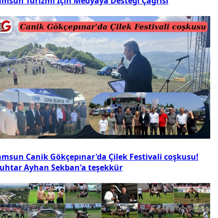
amsun Turizmi İçin Medyaya Desteği Çağrısı
amsun Canik Gökçepınar'da Çilek Festivali coşkusu!
uhtar Ayhan Sekban'a teşekkür