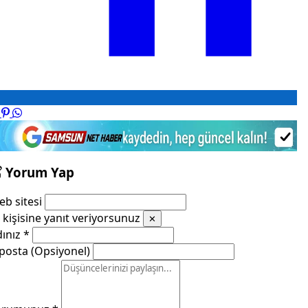
Yorum Yap
b sitesi
kişisine yanıt veriyorsunuz
✕
dınız
*
posta (Opsiyonel)