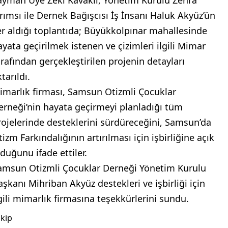
ayman Üye Zeki Kavaklı, Yönetim Kurulu Zehra
ırımsı ile Dernek Bağışcısı İş İnsanı Haluk Akyüz’ün
er aldığı toplantıda; Büyükkolpınar mahallesinde
ayata geçirilmek istenen ve çizimleri ilgili Mimar
arafından gerçekleştirilen projenin detayları
tarıldı.
imarlık firması, Samsun Otizmli Çocuklar
erneği’nin hayata geçirmeyi planladığı tüm
rojelerinde desteklerini sürdüreceğini, Samsun’da
izm Farkındalığının artırılması için işbirliğine açık
lduğunu ifade ettiler.
amsun Otizmli Çocuklar Derneği Yönetim Kurulu
aşkanı Mihriban Akyüz destekleri ve işbirliği için
lgili mimarlık firmasına teşekkürlerini sundu.
kip