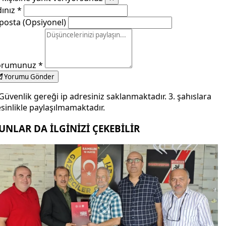
dınız
*
posta (Opsiyonel)
orumunuz
*
Yorumu Gönder
Güvenlik gereği ip adresiniz saklanmaktadır. 3. şahıslara
sinlikle paylaşılmamaktadır.
UNLAR DA İLGİNİZİ ÇEKEBİLİR