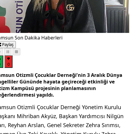
amsun Son Dakika Haberleri
Paylaş
0
0
amsun Otizmli Çocuklar Derneği’nin 3 Aralık Dünya
ngelliler Gününde hayata geçireceği etkinliği ve
tizm Kampüsü projesinin planlamasının
eğerlendirmesi yapıldı.
amsun Otizmli Çocuklar Derneği Yönetim Kurulu
aşkanı Mihriban Akyüz, Başkan Yardımcısı Nilgün
arı, Reyhan Arslan, Genel Sekreter Zehra Sırımsı,