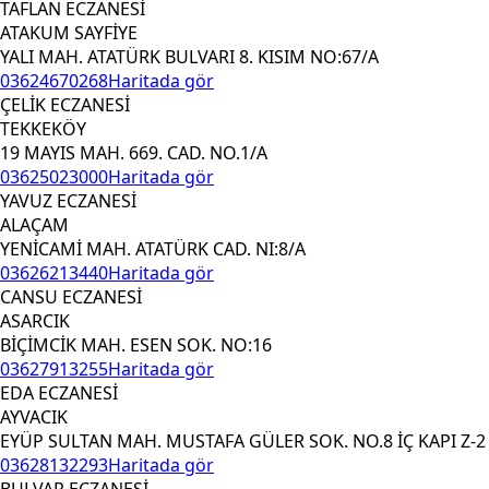
TAFLAN ECZANESİ
ATAKUM SAYFİYE
YALI MAH. ATATÜRK BULVARI 8. KISIM NO:67/A
03624670268
Haritada gör
ÇELİK ECZANESİ
TEKKEKÖY
19 MAYIS MAH. 669. CAD. NO.1/A
03625023000
Haritada gör
YAVUZ ECZANESİ
ALAÇAM
YENİCAMİ MAH. ATATÜRK CAD. NI:8/A
03626213440
Haritada gör
CANSU ECZANESİ
ASARCIK
BİÇİMCİK MAH. ESEN SOK. NO:16
03627913255
Haritada gör
EDA ECZANESİ
AYVACIK
EYÜP SULTAN MAH. MUSTAFA GÜLER SOK. NO.8 İÇ KAPI Z-2
03628132293
Haritada gör