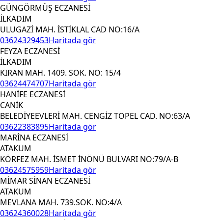
GÜNGÖRMÜŞ ECZANESİ
İLKADIM
ULUGAZİ MAH. İSTİKLAL CAD NO:16/A
03624329453
Haritada gör
FEYZA ECZANESİ
İLKADIM
KIRAN MAH. 1409. SOK. NO: 15/4
03624474707
Haritada gör
HANİFE ECZANESİ
CANİK
BELEDİYEEVLERİ MAH. CENGİZ TOPEL CAD. NO:63/A
03622383895
Haritada gör
MARİNA ECZANESİ
ATAKUM
KÖRFEZ MAH. İSMET İNÖNÜ BULVARI NO:79/A-B
03624575959
Haritada gör
MİMAR SİNAN ECZANESİ
ATAKUM
MEVLANA MAH. 739.SOK. NO:4/A
03624360028
Haritada gör