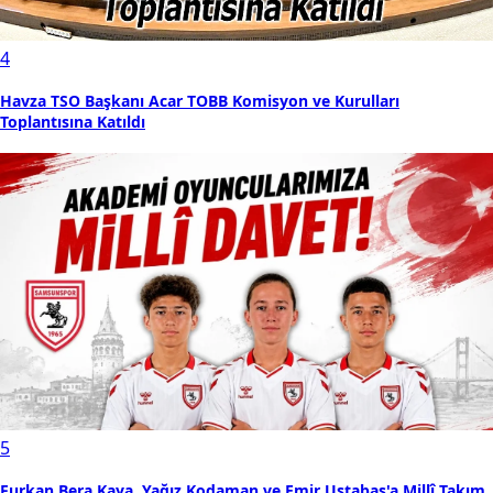
4
Havza TSO Başkanı Acar TOBB Komisyon ve Kurulları
Toplantısına Katıldı
5
Furkan Bera Kaya, Yağız Kodaman ve Emir Ustabaş'a Millî Takım