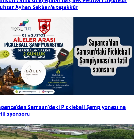
amsun Canik Gökçepınar'da Çilek Festivali coşkusu!
uhtar Ayhan Sekban'a teşekkür
apanca'dan Samsun'daki Pickleball Şampiyonası'na
atil sponsoru