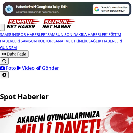
SAMSUNSPOR HABERLERI
SAMSUN SON DAKIKA HABERLERI
EĞITIM
HABERLERI
SAMSUN KÜLTÜR SANAT VE ETKINLIK
SAĞLIK HABERLERI
GÜNDEM
Daha Fazla
Foto
Video
Gönder
Spot Haberler