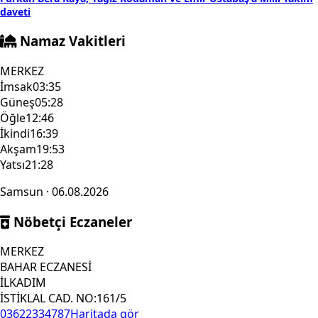
daveti
Namaz Vakitleri
MERKEZ
İmsak
03:35
Güneş
05:28
Öğle
12:46
İkindi
16:39
Akşam
19:53
Yatsı
21:28
Samsun · 06.08.2026
Nöbetçi Eczaneler
MERKEZ
BAHAR ECZANESİ
İLKADIM
İSTİKLAL CAD. NO:161/5
03622334787
Haritada gör