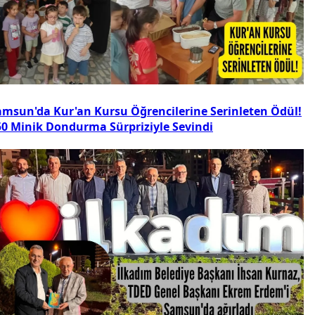
amsun'da Kur'an Kursu Öğrencilerine Serinleten Ödül!
50 Minik Dondurma Sürpriziyle Sevindi