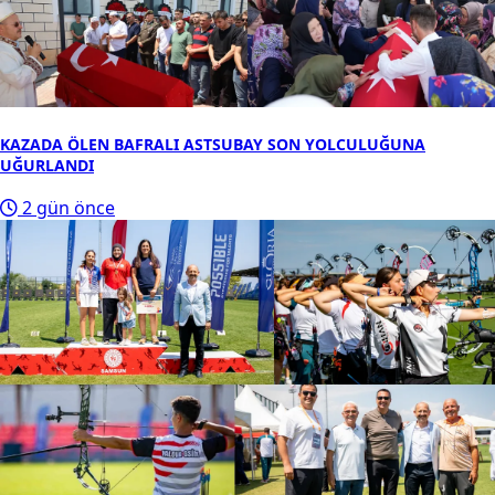
KAZADA ÖLEN BAFRALI ASTSUBAY SON YOLCULUĞUNA
UĞURLANDI
2 gün önce