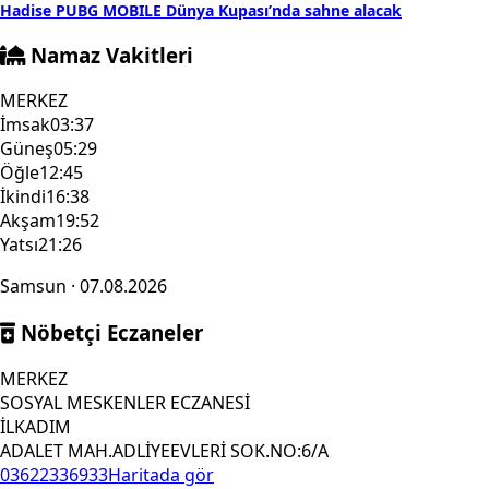
Hadise PUBG MOBILE Dünya Kupası’nda sahne alacak
Namaz Vakitleri
MERKEZ
İmsak
03:37
Güneş
05:29
Öğle
12:45
İkindi
16:38
Akşam
19:52
Yatsı
21:26
Samsun · 07.08.2026
Nöbetçi Eczaneler
MERKEZ
SOSYAL MESKENLER ECZANESİ
İLKADIM
ADALET MAH.ADLİYEEVLERİ SOK.NO:6/A
03622336933
Haritada gör