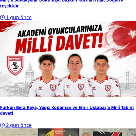
teşekkür
1 gün önce
Furkan Bera Kaya, Yağız Kodaman ve Emir Ustabaş'a Millî Takım
daveti
2 gün önce