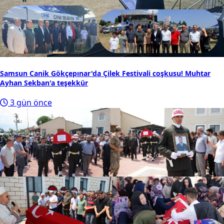
Samsun Canik Gökçepınar'da Çilek Festivali coşkusu! Muhtar
Ayhan Sekban'a teşekkür
3 gün önce