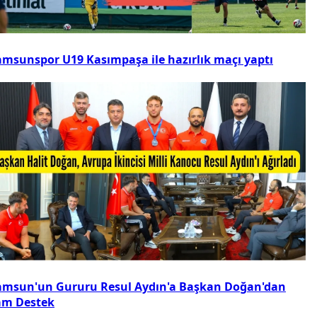
amsunspor U19 Kasımpaşa ile hazırlık maçı yaptı
amsun'un Gururu Resul Aydın'a Başkan Doğan'dan
am Destek