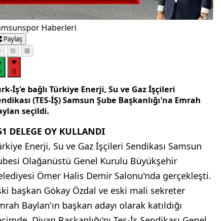
amsunspor Haberleri
Paylaş
0
0
rk-İş'e bağlı Türkiye Enerji, Su ve Gaz İşçileri
endikası (TES-İŞ) Samsun Şube Başkanlığı'na Emrah
ylan seçildi.
51 DELEGE OY KULLANDI
ürkiye Enerji, Su ve Gaz İşçileri Sendikası Samsun
ubesi Olağanüstü Genel Kurulu Büyükşehir
elediyesi Ömer Halis Demir Salonu'nda gerçekleşti.
ski başkan Gökay Özdal ve eski mali sekreter
mrah Baylan'ın başkan adayı olarak katıldığı
eçimde, Divan Başkanlığı'nı Tes-İş Sendikası Genel