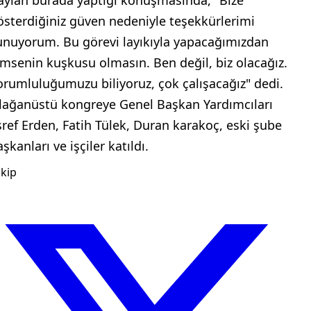
aylan burada yaptığı konuşmasında, "Bize
österdiğiniz güven nedeniyle teşekkürlerimi
unuyorum. Bu görevi layıkıyla yapacağımızdan
imsenin kuşkusu olmasın. Ben değil, biz olacağız.
orumluluğumuzu biliyoruz, çok çalışacağız" dedi.
lağanüstü kongreye Genel Başkan Yardımcıları
şref Erden, Fatih Tülek, Duran karakoç, eski şube
şkanları ve işçiler katıldı.
kip