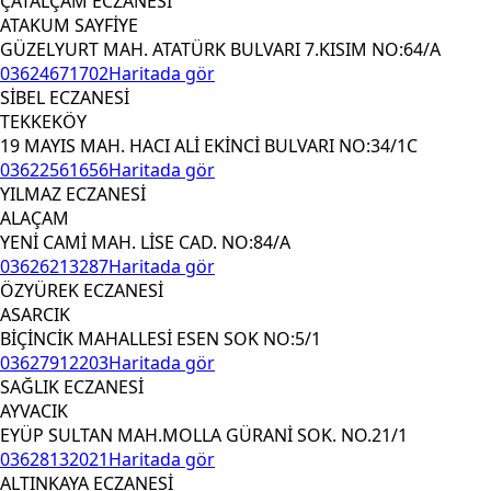
ÇATALÇAM ECZANESİ
ATAKUM SAYFİYE
GÜZELYURT MAH. ATATÜRK BULVARI 7.KISIM NO:64/A
03624671702
Haritada gör
SİBEL ECZANESİ
TEKKEKÖY
19 MAYIS MAH. HACI ALİ EKİNCİ BULVARI NO:34/1C
03622561656
Haritada gör
YILMAZ ECZANESİ
ALAÇAM
YENİ CAMİ MAH. LİSE CAD. NO:84/A
03626213287
Haritada gör
ÖZYÜREK ECZANESİ
ASARCIK
BİÇİNCİK MAHALLESİ ESEN SOK NO:5/1
03627912203
Haritada gör
SAĞLIK ECZANESİ
AYVACIK
EYÜP SULTAN MAH.MOLLA GÜRANİ SOK. NO.21/1
03628132021
Haritada gör
ALTINKAYA ECZANESİ