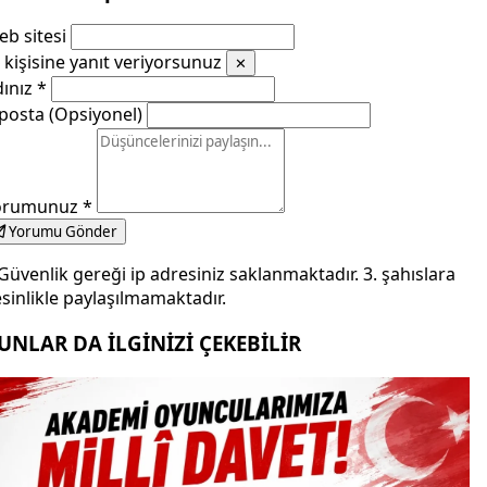
b sitesi
kişisine yanıt veriyorsunuz
✕
dınız
*
posta (Opsiyonel)
orumunuz
*
Yorumu Gönder
Güvenlik gereği ip adresiniz saklanmaktadır. 3. şahıslara
sinlikle paylaşılmamaktadır.
UNLAR DA İLGİNİZİ ÇEKEBİLİR