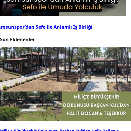
msunspor’dan Sefo ile Anlamlı İş Birliği
Son Eklenenler
Miliç'e Büyükşehir Dokunuşu Başkan Kul'dan Halit Doğan'a