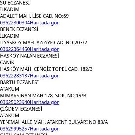
SU ECZANESİ
İLKADIM
ADALET MAH. LİSE CAD. NO:69
03622300304
Haritada gör
BENEK ECZANESİ
İLKADIM
İLYASKÖY MAH. AZiZiYE CAD. NO:207/2
03622364450
Haritada gör
HASKÖY NALAN ECZANESİ
CANİK
HASKÖY MAH. CENGİZ TOPEL CAD. 182/3
03622283137
Haritada gör
BARTU ECZANESİ
ATAKUM
MİMARSİNAN MAH 178. SOK. NO:19/B
03625023940
Haritada gör
ÇİĞDEM ECZANESİ
ATAKUM
YENİMAHALLE MAH. ATAKENT BULVARI NO:83/A
03629995257
Haritada gör