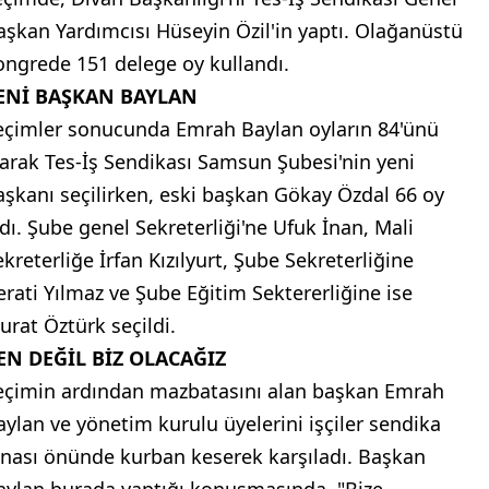
aşkan Yardımcısı Hüseyin Özil'in yaptı. Olağanüstü
ongrede 151 delege oy kullandı.
ENİ BAŞKAN BAYLAN
eçimler sonucunda Emrah Baylan oyların 84'ünü
larak Tes-İş Sendikası Samsun Şubesi'nin yeni
aşkanı seçilirken, eski başkan Gökay Özdal 66 oy
ldı. Şube genel Sekreterliği'ne Ufuk İnan, Mali
ekreterliğe İrfan Kızılyurt, Şube Sekreterliğine
erati Yılmaz ve Şube Eğitim Sektererliğine ise
urat Öztürk seçildi.
EN DEĞİL BİZ OLACAĞIZ
eçimin ardından mazbatasını alan başkan Emrah
aylan ve yönetim kurulu üyelerini işçiler sendika
inası önünde kurban keserek karşıladı. Başkan