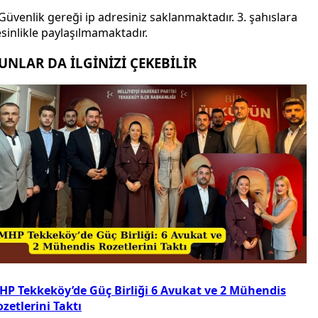
Güvenlik gereği ip adresiniz saklanmaktadır. 3. şahıslara
sinlikle paylaşılmamaktadır.
UNLAR DA İLGİNİZİ ÇEKEBİLİR
HP Tekkeköy’de Güç Birliği 6 Avukat ve 2 Mühendis
zetlerini Taktı