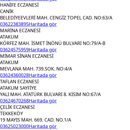
HANİFE ECZANESİ
CANİK
BELEDİYEEVLERİ MAH. CENGİZ TOPEL CAD. NO:63/A
03622383895
Haritada gör
MARİNA ECZANESİ
ATAKUM
KÖRFEZ MAH. İSMET İNÖNÜ BULVARI NO:79/A-B
03624575959
Haritada gör
MİMAR SİNAN ECZANESİ
ATAKUM
MEVLANA MAH. 739.SOK. NO:4/A
03624360028
Haritada gör
TAFLAN ECZANESİ
ATAKUM SAYFİYE
YALI MAH. ATATÜRK BULVARI 8. KISIM NO:67/A
03624670268
Haritada gör
ÇELİK ECZANESİ
TEKKEKÖY
19 MAYIS MAH. 669. CAD. NO.1/A
03625023000
Haritada gör