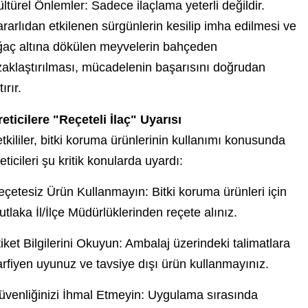
ltürel Önlemler: Sadece ilaçlama yeterli değildir.
rarlıdan etkilenen sürgünlerin kesilip imha edilmesi ve
ğaç altına dökülen meyvelerin bahçeden
zaklaştırılması, mücadelenin başarısını doğrudan
tırır.
eticilere "Reçeteli İlaç" Uyarısı
tkililer, bitki koruma ürünlerinin kullanımı konusunda
eticileri şu kritik konularda uyardı:
eçetesiz Ürün Kullanmayın: Bitki koruma ürünleri için
tlaka İl/İlçe Müdürlüklerinden reçete alınız.
iket Bilgilerini Okuyun: Ambalaj üzerindeki talimatlara
rfiyen uyunuz ve tavsiye dışı ürün kullanmayınız.
üvenliğinizi İhmal Etmeyin: Uygulama sırasında