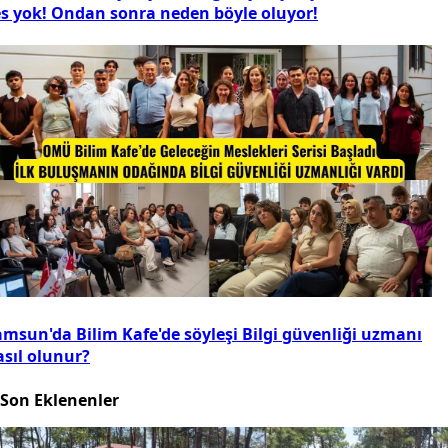
es yok! Ondan sonra neden böyle oluyor!
amsun'da Bilim Kafe'de söyleşi Bilgi güvenliği uzmanı
asıl olunur?
Son Eklenenler