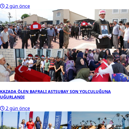
2 gün önce
KAZADA ÖLEN BAFRALI ASTSUBAY SON YOLCULUĞUNA
UĞURLANDI
2 gün önce