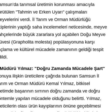
amsun’da tarımsal üretimin korunması amacıyla
ürütülen "Tahmin ve Erken Uyarı" çalışmaları
eyvelerini verdi. İl Tarım ve Orman Müdürlüğü
iplerinin yaptığı saha incelemeleri neticesinde, meyve
ahçelerinde büyük zararlara yol açabilen Doğu Meyve
üvesi (Grapholita molesta) popülasyonuna karşı
açlama ve kültürel mücadele zamanının geldiği tespit
ildi.
l Müdürü Yılmaz: "Doğru Zamanda Mücadele Şart"
nuya ilişkin üreticilere çağrıda bulunan Samsun İl
arım ve Orman Müdürü Kemal Yılmaz, bitkisel
retimde başarının sırrının doğru zamanda ve doğru
öntemle yapılan mücadele olduğunu belirtti. Yılmaz,
eticilerin olası ürün kayıplarının önüne geçebilmesi