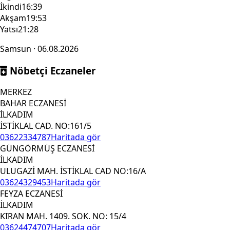
İkindi
16:39
Akşam
19:53
Yatsı
21:28
Samsun · 06.08.2026
Nöbetçi Eczaneler
MERKEZ
BAHAR ECZANESİ
İLKADIM
İSTİKLAL CAD. NO:161/5
03622334787
Haritada gör
GÜNGÖRMÜŞ ECZANESİ
İLKADIM
ULUGAZİ MAH. İSTİKLAL CAD NO:16/A
03624329453
Haritada gör
FEYZA ECZANESİ
İLKADIM
KIRAN MAH. 1409. SOK. NO: 15/4
03624474707
Haritada gör