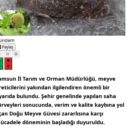
ündem
Paylaş
0
0
amsun İl Tarım ve Orman Müdürlüğü, meyve
reticilerini yakından ilgilendiren önemli bir
yarıda bulundu. Şehir genelinde yapılan saha
ürveyleri sonucunda, verim ve kalite kaybına yol
çan Doğu Meyve Güvesi zararlısına karşı
ücadele döneminin başladığı duyuruldu.