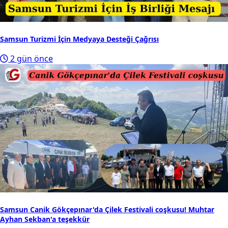
Samsun Turizmi İçin Medyaya Desteği Çağrısı
2 gün önce
Samsun Canik Gökçepınar'da Çilek Festivali coşkusu! Muhtar
Ayhan Sekban'a teşekkür