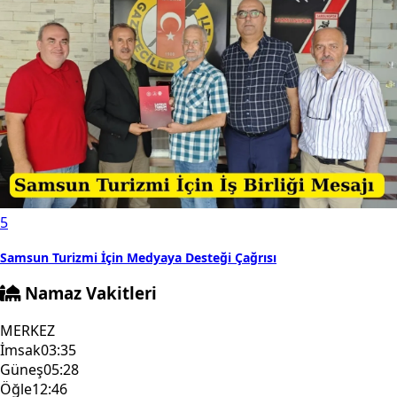
5
Samsun Turizmi İçin Medyaya Desteği Çağrısı
Namaz Vakitleri
MERKEZ
İmsak
03:35
Güneş
05:28
Öğle
12:46