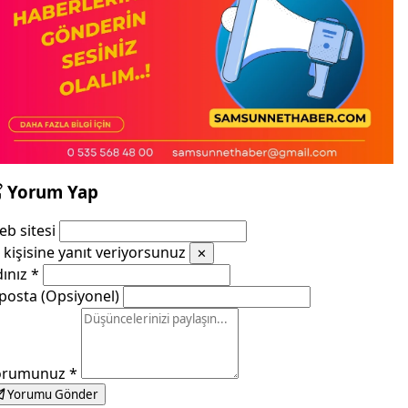
Yorum Yap
b sitesi
kişisine yanıt veriyorsunuz
✕
dınız
*
posta (Opsiyonel)
orumunuz
*
Yorumu Gönder