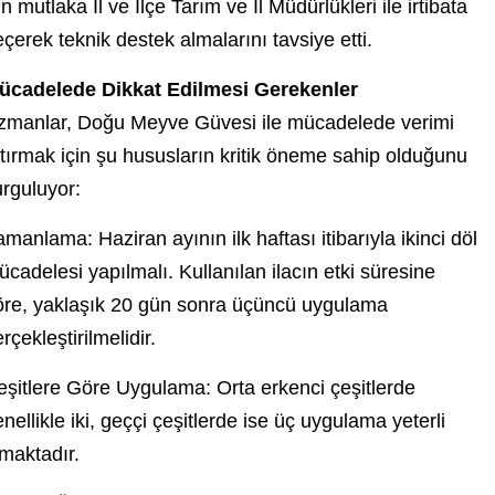
in mutlaka İl ve İlçe Tarım ve İl Müdürlükleri ile irtibata
çerek teknik destek almalarını tavsiye etti.
ücadelede Dikkat Edilmesi Gerekenler
zmanlar, Doğu Meyve Güvesi ile mücadelede verimi
tırmak için şu hususların kritik öneme sahip olduğunu
urguluyor:
manlama: Haziran ayının ilk haftası itibarıyla ikinci döl
cadelesi yapılmalı. Kullanılan ilacın etki süresine
öre, yaklaşık 20 gün sonra üçüncü uygulama
rçekleştirilmelidir.
eşitlere Göre Uygulama: Orta erkenci çeşitlerde
nellikle iki, geççi çeşitlerde ise üç uygulama yeterli
maktadır.