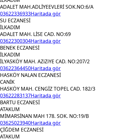
ADALET MAH.ADLİYEEVLERİ SOK.NO:6/A
03622336933
Haritada gör
SU ECZANESİ
İLKADIM
ADALET MAH. LİSE CAD. NO:69
03622300304
Haritada gör
BENEK ECZANESİ
İLKADIM
İLYASKÖY MAH. AZiZiYE CAD. NO:207/2
03622364450
Haritada gör
HASKÖY NALAN ECZANESİ
CANİK
HASKÖY MAH. CENGİZ TOPEL CAD. 182/3
03622283137
Haritada gör
BARTU ECZANESİ
ATAKUM
MİMARSİNAN MAH 178. SOK. NO:19/B
03625023940
Haritada gör
ÇİĞDEM ECZANESİ
ATAKUM