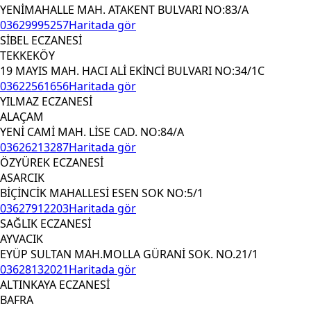
YENİMAHALLE MAH. ATAKENT BULVARI NO:83/A
03629995257
Haritada gör
SİBEL ECZANESİ
TEKKEKÖY
19 MAYIS MAH. HACI ALİ EKİNCİ BULVARI NO:34/1C
03622561656
Haritada gör
YILMAZ ECZANESİ
ALAÇAM
YENİ CAMİ MAH. LİSE CAD. NO:84/A
03626213287
Haritada gör
ÖZYÜREK ECZANESİ
ASARCIK
BİÇİNCİK MAHALLESİ ESEN SOK NO:5/1
03627912203
Haritada gör
SAĞLIK ECZANESİ
AYVACIK
EYÜP SULTAN MAH.MOLLA GÜRANİ SOK. NO.21/1
03628132021
Haritada gör
ALTINKAYA ECZANESİ
BAFRA