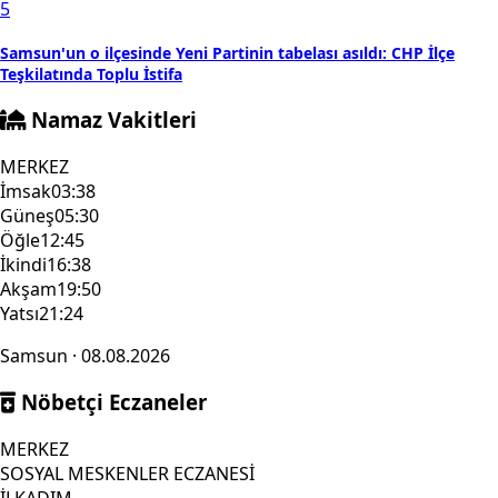
5
Samsun'un o ilçesinde Yeni Partinin tabelası asıldı: CHP İlçe
Teşkilatında Toplu İstifa
Namaz Vakitleri
MERKEZ
İmsak
03:38
Güneş
05:30
Öğle
12:45
İkindi
16:38
Akşam
19:50
Yatsı
21:24
Samsun · 08.08.2026
Nöbetçi Eczaneler
MERKEZ
SOSYAL MESKENLER ECZANESİ
İLKADIM