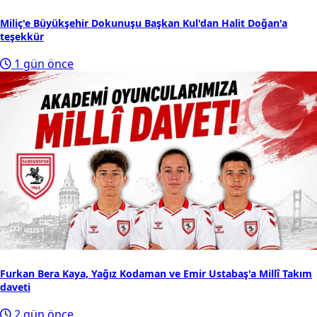
Miliç'e Büyükşehir Dokunuşu Başkan Kul'dan Halit Doğan'a
teşekkür
1 gün önce
Furkan Bera Kaya, Yağız Kodaman ve Emir Ustabaş'a Millî Takım
daveti
2 gün önce