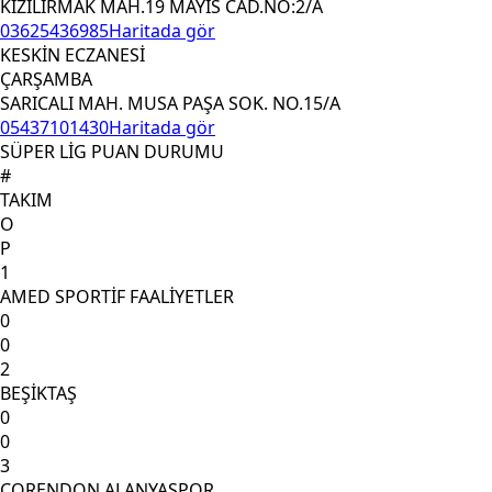
KIZILIRMAK MAH.19 MAYIS CAD.NO:2/A
03625436985
Haritada gör
KESKİN ECZANESİ
ÇARŞAMBA
SARICALI MAH. MUSA PAŞA SOK. NO.15/A
05437101430
Haritada gör
SÜPER LİG PUAN DURUMU
#
TAKIM
O
P
1
AMED SPORTİF FAALİYETLER
0
0
2
BEŞİKTAŞ
0
0
3
CORENDON ALANYASPOR