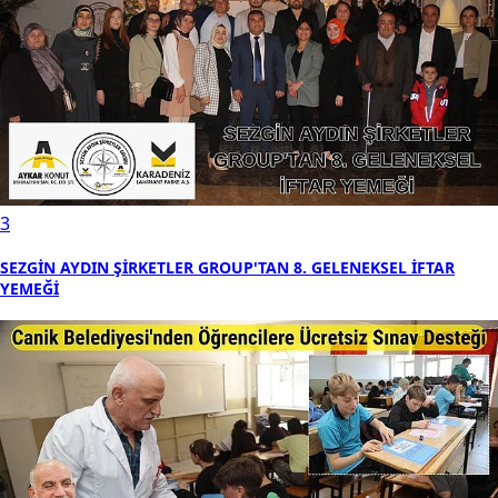
3
SEZGİN AYDIN ŞİRKETLER GROUP'TAN 8. GELENEKSEL İFTAR
YEMEĞİ