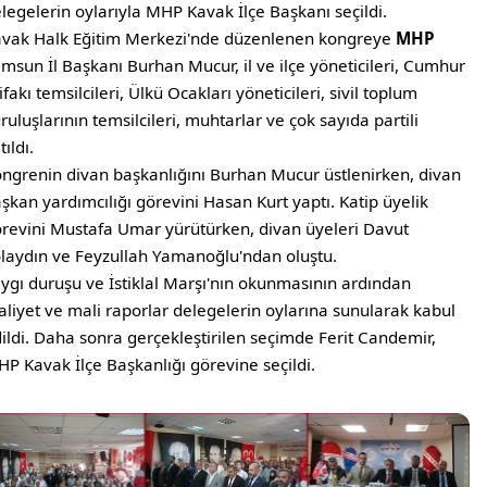
legelerin oylarıyla MHP Kavak İlçe Başkanı seçildi.
vak Halk Eğitim Merkezi'nde düzenlenen kongreye
MHP
msun İl Başkanı Burhan Mucur, il ve ilçe yöneticileri, Cumhur
tifakı temsilcileri, Ülkü Ocakları yöneticileri, sivil toplum
ruluşlarının temsilcileri, muhtarlar ve çok sayıda partili
tıldı.
ngrenin divan başkanlığını Burhan Mucur üstlenirken, divan
şkan yardımcılığı görevini Hasan Kurt yaptı. Katip üyelik
revini Mustafa Umar yürütürken, divan üyeleri Davut
laydın ve Feyzullah Yamanoğlu'ndan oluştu.
ygı duruşu ve İstiklal Marşı'nın okunmasının ardından
aliyet ve mali raporlar delegelerin oylarına sunularak kabul
ildi. Daha sonra gerçekleştirilen seçimde Ferit Candemir,
P Kavak İlçe Başkanlığı görevine seçildi.