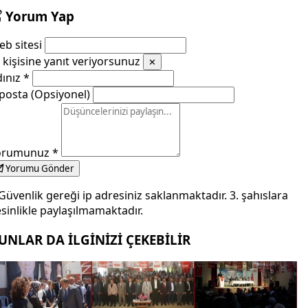
Yorum Yap
b sitesi
kişisine yanıt veriyorsunuz
✕
dınız
*
posta (Opsiyonel)
orumunuz
*
Yorumu Gönder
Güvenlik gereği ip adresiniz saklanmaktadır. 3. şahıslara
sinlikle paylaşılmamaktadır.
UNLAR DA İLGİNİZİ ÇEKEBİLİR