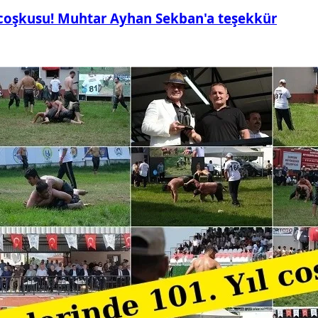
 coşkusu! Muhtar Ayhan Sekban'a teşekkür