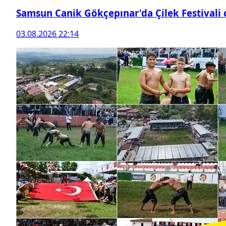
Samsun Canik Gökçepınar'da Çilek Festivali
03.08.2026 22:14