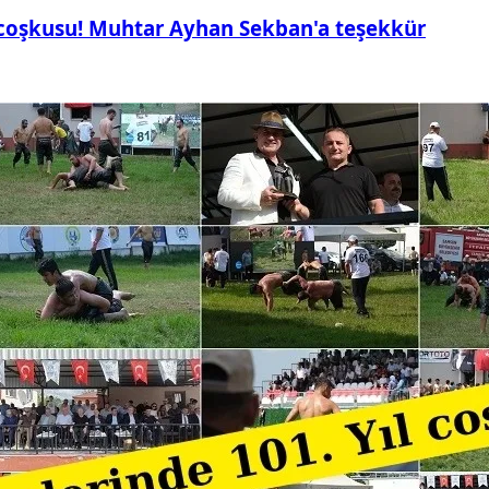
 coşkusu! Muhtar Ayhan Sekban'a teşekkür