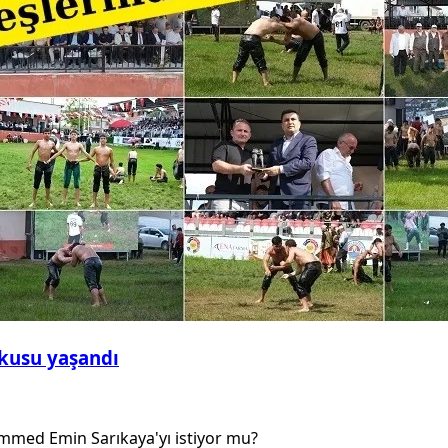
şkusu yaşandı
ed Emin Sarıkaya'yı istiyor mu?