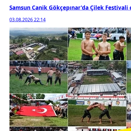
Samsun Canik Gökçepınar'da Çilek Festivali
03.08.2026 22:14