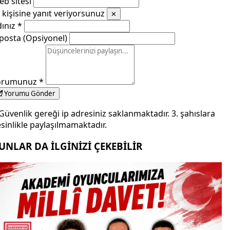
b sitesi
kişisine yanıt veriyorsunuz
✕
dınız
*
posta (Opsiyonel)
orumunuz
*
Yorumu Gönder
Güvenlik gereği ip adresiniz saklanmaktadır. 3. şahıslara
sinlikle paylaşılmamaktadır.
UNLAR DA İLGİNİZİ ÇEKEBİLİR