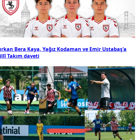
urkan Bera Kaya, Yağız Kodaman ve Emir Ustabaş'a
llî Takım daveti