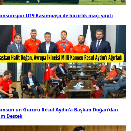
amsunspor U19 Kasımpaşa ile hazırlık maçı yaptı
amsun'un Gururu Resul Aydın'a Başkan Doğan'dan
am Destek