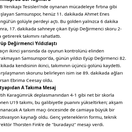
B Yenikapı Tesisleri’nde oynanan mücadeleye fırtına gibi
şlayan Samsunspor, henüz 11. dakikada Ahmet Enes
ngül’ün golüyle perdeyi açtı. Bu golden yalnızca 6 dakika
nra, 17. dakikada sahneye çıkan Eyüp Değirmenci skoru 2-
a getirerek takımını rahatlattı.
üp Değirmenci Yıldızlaştı
çın ikinci yarısında da oyunun kontrolünü elinden
rakmayan Samsunspor’da, günün yıldızı Eyüp Değirmenci 82.
kikada kendisinin ikinci, takımının üçüncü golünü kaydetti.
rşılaşmanın skorunu belirleyen isim ise 89. dakikada ağları
rsan Ebrima Ceesay oldu.
ltyapıdan A Takıma Mesaj
tih Karagümrük deplasmanından 4-1 gibi net bir skorla
nen U19 takımı, bu galibiyetle puanını yükseltirken; akşam
nanacak A takım maçı öncesinde de camiaya büyük bir
tivasyon kaynağı oldu. Genç yeteneklerin formu, teknik
rektör Thorsten Fink’e de "buradayız" mesajı verdi.