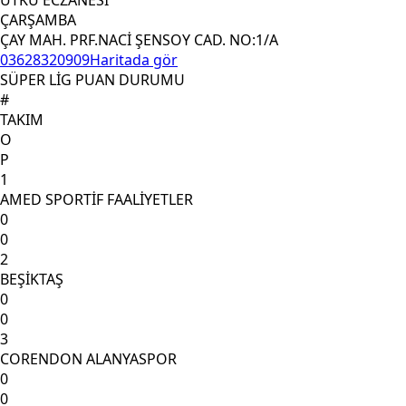
ÇARŞAMBA
ÇAY MAH. PRF.NACİ ŞENSOY CAD. NO:1/A
03628320909
Haritada gör
SÜPER LİG PUAN DURUMU
#
TAKIM
O
P
1
AMED SPORTİF FAALİYETLER
0
0
2
BEŞİKTAŞ
0
0
3
CORENDON ALANYASPOR
0
0