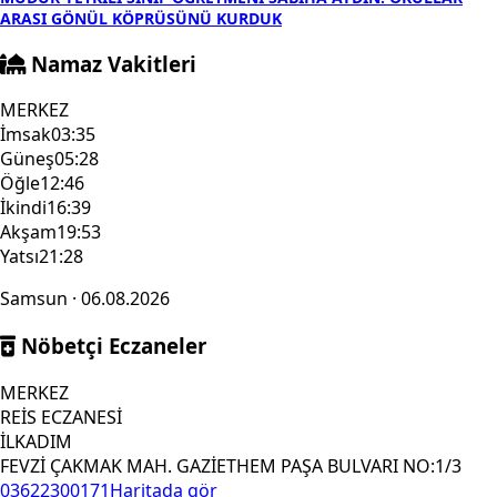
ARASI GÖNÜL KÖPRÜSÜNÜ KURDUK
Namaz Vakitleri
MERKEZ
İmsak
03:35
Güneş
05:28
Öğle
12:46
İkindi
16:39
Akşam
19:53
Yatsı
21:28
Samsun · 06.08.2026
Nöbetçi Eczaneler
MERKEZ
REİS ECZANESİ
İLKADIM
FEVZİ ÇAKMAK MAH. GAZİETHEM PAŞA BULVARI NO:1/3
03622300171
Haritada gör