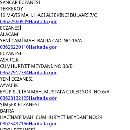
SANCAR ECZANESİ
TEKKEKÖY
19 MAYIS MAH. HACI ALİ EKİNCİ BULVARI 7/C
03622560909
Haritada gör
ECZANESİ
ALAÇAM
YENİ CAMİ MAH. BAFRA CAD. NO:16/A
03626220110
Haritada gör
ECZANESİ
ASARCIK
CUMHURİYET MEYDANI. NO:38/B
03627912784
Haritada gör
YENİ ECZANESİ
AYVACIK
EYÜP SULTAN MAH. MUSTAFA GÜLER SOK. NO:6/A
03628132125
Haritada gör
ŞİMŞEK ECZANESİ
BAFRA
HACINABI MAH. CUMHURIYET MEYDANI NO:24
03625437166
Haritada gör
UTKU ECZANESİ