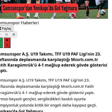
amsunspor Haberleri
Paylaş
0
0
amsunspor A.Ş. U19 Takımı, TFF U19 PAF Ligi’nin 23.
aftasında deplasmanda karşılaştığı Mısırlı.com.tr
atih Karagümrük’ü 4-1 mağlup ederek gövde gösterisi
ptı.
msunspor A.Ş. U19 Takımı, TFF U19 PAF Ligi’nin 23.
ftasında deplasmanda karşılaştığı Mısırlı.com.tr Fatih
ragümrük’ü 4-1 mağlup ederek gövde gösterisi yaptı.
rmızı-beyazlı gençler, sergiledikleri baskılı oyunla
mpiyonluk yolunda kritik bir engeli daha kayıpsız geçti.
enikapı’da Gol Yağmuru