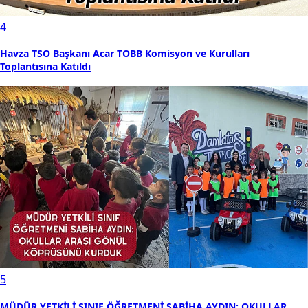
4
Havza TSO Başkanı Acar TOBB Komisyon ve Kurulları
Toplantısına Katıldı
5
MÜDÜR YETKİLİ SINIF ÖĞRETMENİ SABİHA AYDIN: OKULLAR