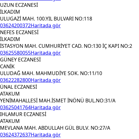
UZUN ECZANESİ
İLKADIM
ULUGAZİ MAH. 100.YIL BULVARI NO:118
03624200372
Haritada gör
NEFES ECZANESİ
İLKADIM
İSTASYON MAH. CUMHURİYET CAD. NO:130 İÇ KAPI NO:2
03625580055
Haritada gör
GÜNEY ECZANESİ
CANİK
ULUDAĞ MAH. MAHMUDİYE SOK. NO:11/10
03622282800
Haritada gör
ÜNAL ECZANESİ
ATAKUM
YENİMAHALLESİ MAH.İSMET İNÖNÜ BUL.NO:31/A
03625041764
Haritada gör
IHLAMUR ECZANESİ
ATAKUM
MEVLANA MAH. ABDULLAH GÜL BULV. NO:27/A
03624372637
Haritada gör