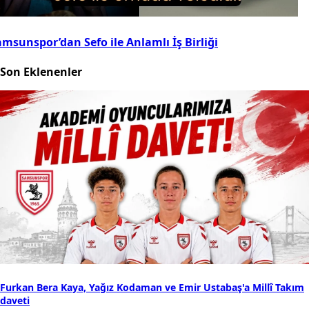
msunspor’dan Sefo ile Anlamlı İş Birliği
Son Eklenenler
Furkan Bera Kaya, Yağız Kodaman ve Emir Ustabaş'a Millî Takım
daveti