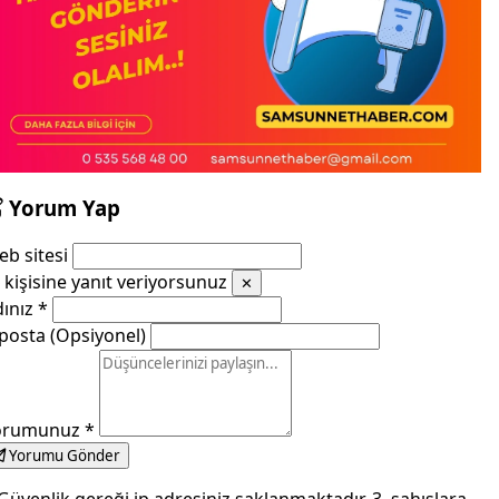
Yorum Yap
b sitesi
kişisine yanıt veriyorsunuz
✕
dınız
*
posta (Opsiyonel)
orumunuz
*
Yorumu Gönder
Güvenlik gereği ip adresiniz saklanmaktadır. 3. şahıslara