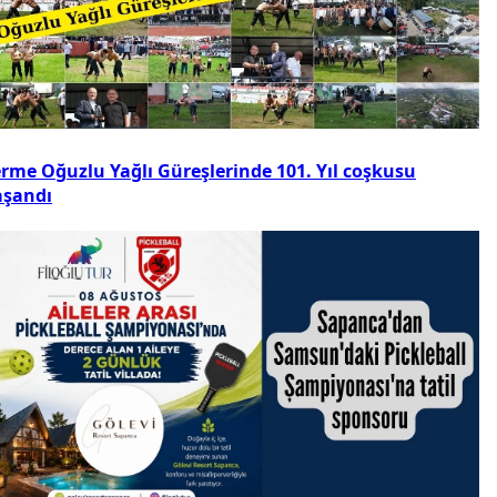
erme Oğuzlu Yağlı Güreşlerinde 101. Yıl coşkusu
aşandı