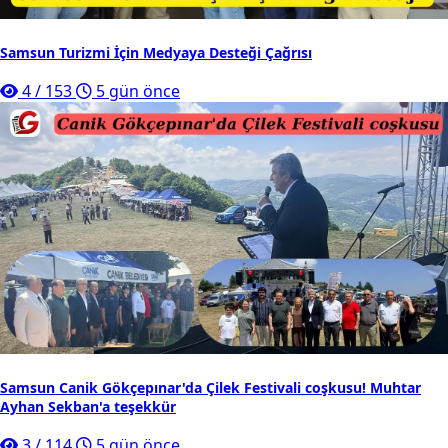
Samsun Turizmi İçin Medyaya Desteği Çağrısı
4
/
153
5 gün önce
Samsun Canik Gökçepınar'da Çilek Festivali coşkusu! Muhtar
Ayhan Sekban'a teşekkür
3
/
114
5 gün önce