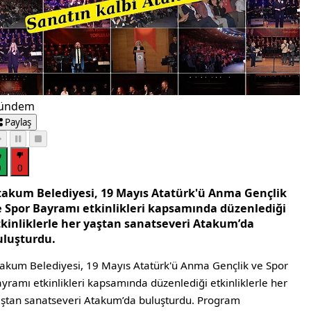
ündem
Paylaş
0
0
takum Belediyesi, 19 Mayıs Atatürk'ü Anma Gençlik
e Spor Bayramı etkinlikleri kapsamında düzenlediği
tkinliklerle her yaştan sanatseveri Atakum’da
uluşturdu.
akum Belediyesi, 19 Mayıs Atatürk'ü Anma Gençlik ve Spor
yramı etkinlikleri kapsamında düzenlediği etkinliklerle her
ştan sanatseveri Atakum’da buluşturdu. Program