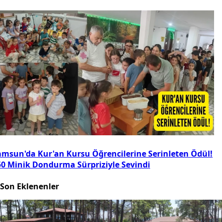
amsun'da Kur'an Kursu Öğrencilerine Serinleten Ödül!
50 Minik Dondurma Sürpriziyle Sevindi
Son Eklenenler