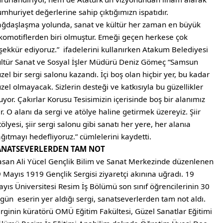
mhuriyet değerlerine sahip çıktığımızn ispatıdır.
ğdaşlaşma yolunda, sanat ve kültür her zaman en büyük
komotiflerden biri olmuştur. Emeği geçen herkese çok
şekkür ediyoruz.” ifadelerini kullanırken Atakum Belediyesi
ltür Sanat ve Sosyal İşler Müdürü Deniz Gömeç “Samsun
zel bir sergi salonu kazandı. İçi boş olan hiçbir yer, bu kadar
zel olmayacak. Sizlerin desteği ve katkısıyla bu güzellikler
uyor. Çakırlar Korusu Tesisimizin içerisinde boş bir alanımız
r. O alanı da sergi ve atölye haline getirmek üzereyiz. Şiir
ölyesi, şiir sergi salonu gibi sanatı her yere, her alanıa
ğıtmayı hedefliyoruz.” cümlelerini kaydetti.
ANATSEVERLERDEN TAM NOT
san Ali Yücel Gençlik Bilim ve Sanat Merkezinde düzenlenen
 Mayıs 1919 Gençlik Sergisi ziyaretçi akınına uğradı. 19
yıs Üniversitesi Resim İş Bölümü son sınıf öğrencilerinin 30
gün eserin yer aldığı sergi, sanatseverlerden tam not aldı.
rginin küratörü OMÜ Eğitim Fakültesi, Güzel Sanatlar Eğitimi