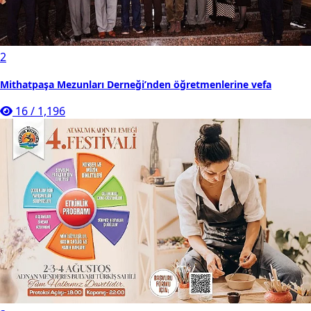
2
Mithatpaşa Mezunları Derneği’nden öğretmenlerine vefa
16
/
1,196