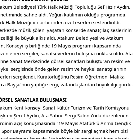
akum Belediyesi Türk Halk Müziği Topluluğu Şef Hızır Aydın,
netiminde sahne aldı. Yoğun katılımın olduğu programda,
rk Halk Müziğinin birbirinden özel eserleri seslendirildi.
rkezde müzik şöleni yaşatan konserde sanatçılar, seslerinin
zelliği ile büyük alkış aldı. Atakum Belediyesi ve Atakum
nt Konseyi iş birliğinde 19 Mayıs programı kapsamında
zenlenen sergiler, sanatseverlerin buluşma noktası oldu. Ata
hne Sanat Merkezinde görsel sanatları buluşturan resim ve
ykel sergisinde önde gelen resim ve heykel sanatçılarının
erleri sergilendi. Küratörlüğünü Resim Öğretmeni Malika
rca Bayşu’nun yaptığı sergi, vatandaşlardan büyük ilgi gördü.
ÖRSEL SANATLAR BULUŞMASI
akum Kent Konseyi Sanat Kültür Turizm ve Tarih Komisyonu
şkanı Şeref Aydın, Ata Sahne Sergi Salonu’nda düzenlenen
rginin açış konuşmasında “19 Mayıs Atatürk'ü Anma Gençlik
 Spor Bayramı kapsamında böyle bir sergi açmak hem bizi
rurlandırıyor, hem de Atatürk’ün vizyonundan ilham alarak