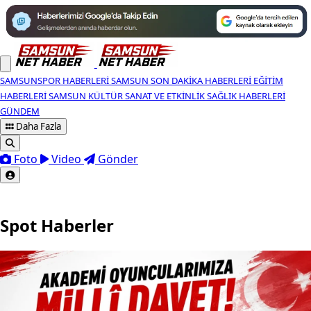
SAMSUNSPOR HABERLERI
SAMSUN SON DAKIKA HABERLERI
EĞITIM
HABERLERI
SAMSUN KÜLTÜR SANAT VE ETKINLIK
SAĞLIK HABERLERI
GÜNDEM
Daha Fazla
Foto
Video
Gönder
Spot Haberler