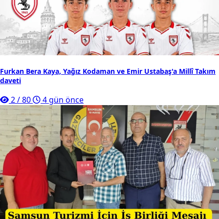
Furkan Bera Kaya, Yağız Kodaman ve Emir Ustabaş'a Millî Takım
daveti
2
/
80
4 gün önce