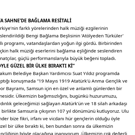
TA SAHNE’DE BAĞLAMA RESİTALİ
rkiye’nin farklı yörelerinden halk müziği ezgilerinin
slendirildiği Bengi Bağlama Beşlisinin ‘Atölyeden Türküler’
lı programı, vatandaşlardan yoğun ilgi gördü. Birbirinden
çkin halk müziği eserlerini bağlama eşliğinde seslendiren
natçılar, güçlü performanslarıyla büyük beğeni topladı.
ÖYLE GÜZEL BİR ÜLKE BIRAKTI Kİ”
akum Belediye Başkan Yardımcısı Suat Yıldız programda
ptığı konuşmada “19 Mayıs 1919 Atatürk'ü Anma Gençlik ve
or Bayramı, Samsun için en özel ve anlamlı günlerden bir
nesidir. Ülkemizin bağımsızlığını, bugünkü huzurumuzu,
dınlık geleceğimizi sağlayan Atatürk'ün ve 18 silah arkadaşı
e birlikte Samsun'a çıkışının 107 yıl dönümünü kutluyoruz. Ulu
der bize fikri, irfanı ve vicdanı hür gençlerin olduğu öyle
zel bir ülke bıraktı ki, ben bundan sonra da ülkemizin
nçliğinin böyle olacağına inanıyorum .Ülkemizin çok değerli