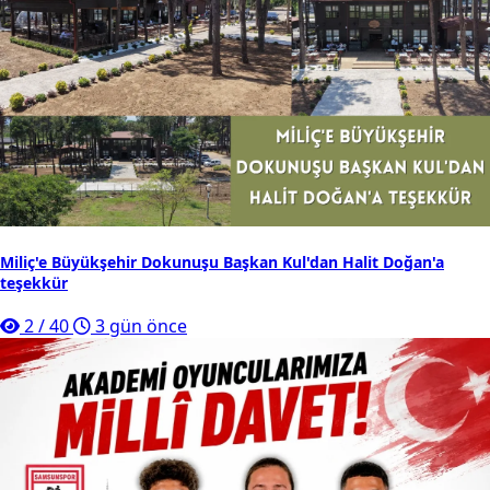
Miliç'e Büyükşehir Dokunuşu Başkan Kul'dan Halit Doğan'a
teşekkür
2
/
40
3 gün önce