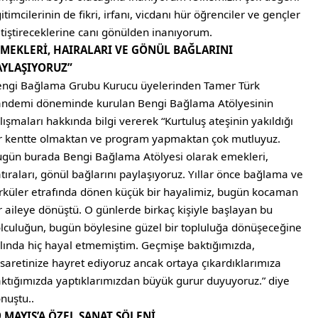
itimcilerinin de fikri, irfanı, vicdanı hür öğrenciler ve gençler
tiştireceklerine canı gönülden inanıyorum.
EMEKLERİ, HAIRALARI VE GÖNÜL BAĞLARINI
AYLAŞIYORUZ”
ngi Bağlama Grubu Kurucu üyelerinden Tamer Türk
ndemi döneminde kurulan Bengi Bağlama Atölyesinin
lışmaları hakkında bilgi vererek “Kurtuluş ateşinin yakıldığı
r kentte olmaktan ve program yapmaktan çok mutluyuz.
gün burada Bengi Bağlama Atölyesi olarak emekleri,
tıraları, gönül bağlarını paylaşıyoruz. Yıllar önce bağlama ve
rküler etrafında dönen küçük bir hayalimiz, bugün kocaman
r aileye dönüştü. O günlerde birkaç kişiyle başlayan bu
lculuğun, bugün böylesine güzel bir topluluğa dönüşeceğine
lında hiç hayal etmemiştim. Geçmişe baktığımızda,
saretinize hayret ediyoruz ancak ortaya çıkardıklarımıza
ktığımızda yaptıklarımızdan büyük gurur duyuyoruz.” diye
nuştu..
9 MAYIS’A ÖZEL SANAT ŞÖLENİ