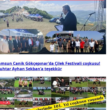
amsun Canik Gökçepınar'da Çilek Festivali coşkusu!
uhtar Ayhan Sekban'a teşekkür