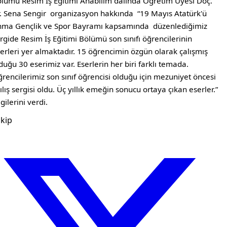
lümü Resim İş Eğitimi Anabilim dalında Öğretim Üyesi Doç.
. Sena Sengir organizasyon hakkında “19 Mayıs Atatürk'ü
ma Gençlik ve Spor Bayramı kapsamında düzenlediğimiz
rgide Resim İş Eğitimi Bölümü son sınıfı öğrencilerinin
erleri yer almaktadır. 15 öğrencimin özgün olarak çalışmış
duğu 30 eserimiz var. Eserlerin her biri farklı temada.
rencilerimiz son sınıf öğrencisi olduğu için mezuniyet öncesi
ılış sergisi oldu. Üç yıllık emeğin sonucu ortaya çıkan eserler.”
lgilerini verdi.
kip