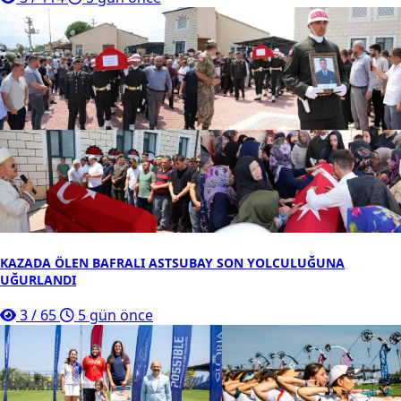
KAZADA ÖLEN BAFRALI ASTSUBAY SON YOLCULUĞUNA
UĞURLANDI
3
/
65
5 gün önce