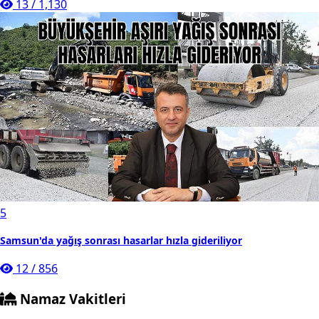
13
/
1,130
5
Samsun'da yağış sonrası hasarlar hızla gideriliyor
12
/
856
Namaz Vakitleri