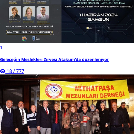
1
Geleceğin Meslekleri Zirvesi Atakum’da düzenleniyor
18
/
777