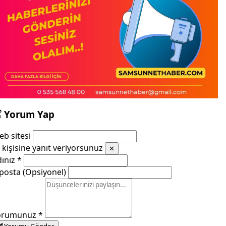
Yorum Yap
b sitesi
kişisine yanıt veriyorsunuz
✕
dınız
*
posta (Opsiyonel)
orumunuz
*