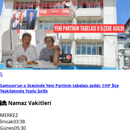
5
Samsun'un o ilçesinde Yeni Partinin tabelası asıldı: CHP İlçe
Teşkilatında Toplu İstifa
Namaz Vakitleri
MERKEZ
İmsak
03:38
Güneş
05:30