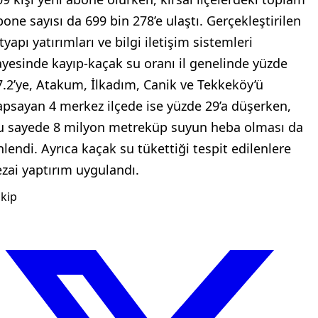
bone sayısı da 699 bin 278’e ulaştı. Gerçekleştirilen
tyapı yatırımları ve bilgi iletişim sistemleri
ayesinde kayıp-kaçak su oranı il genelinde yüzde
7.2’ye, Atakum, İlkadım, Canik ve Tekkeköy’ü
apsayan 4 merkez ilçede ise yüzde 29’a düşerken,
u sayede 8 milyon metreküp suyun heba olması da
nlendi. Ayrıca kaçak su tükettiği tespit edilenlere
ezai yaptırım uygulandı.
kip