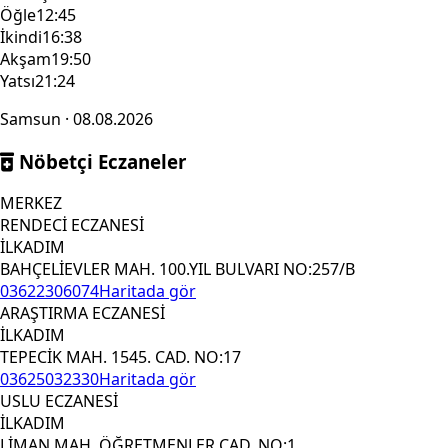
Öğle
12:45
İkindi
16:38
Akşam
19:50
Yatsı
21:24
Samsun · 08.08.2026
Nöbetçi Eczaneler
MERKEZ
RENDECİ ECZANESİ
İLKADIM
BAHÇELİEVLER MAH. 100.YIL BULVARI NO:257/B
03622306074
Haritada gör
ARAŞTIRMA ECZANESİ
İLKADIM
TEPECİK MAH. 1545. CAD. NO:17
03625032330
Haritada gör
USLU ECZANESİ
İLKADIM
LİMAN MAH. ÖĞRETMENLER CAD. NO:1