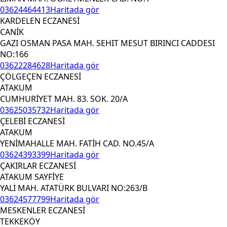
03624464413
Haritada gör
KARDELEN ECZANESİ
CANİK
GAZI OSMAN PASA MAH. SEHIT MESUT BIRINCI CADDESI
NO:166
03622284628
Haritada gör
ÇÖLGEÇEN ECZANESİ
ATAKUM
CUMHURİYET MAH. 83. SOK. 20/A
03625035732
Haritada gör
ÇELEBİ ECZANESİ
ATAKUM
YENİMAHALLE MAH. FATİH CAD. NO.45/A
03624393399
Haritada gör
ÇAKIRLAR ECZANESİ
ATAKUM SAYFİYE
YALI MAH. ATATÜRK BULVARI NO:263/B
03624577799
Haritada gör
MESKENLER ECZANESİ
TEKKEKÖY