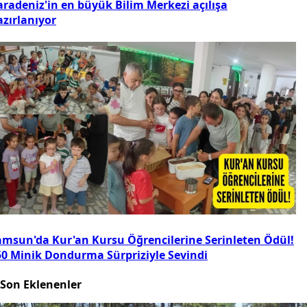
aradeniz'in en büyük Bilim Merkezi açılışa
azırlanıyor
amsun'da Kur'an Kursu Öğrencilerine Serinleten Ödül!
50 Minik Dondurma Sürpriziyle Sevindi
Son Eklenenler