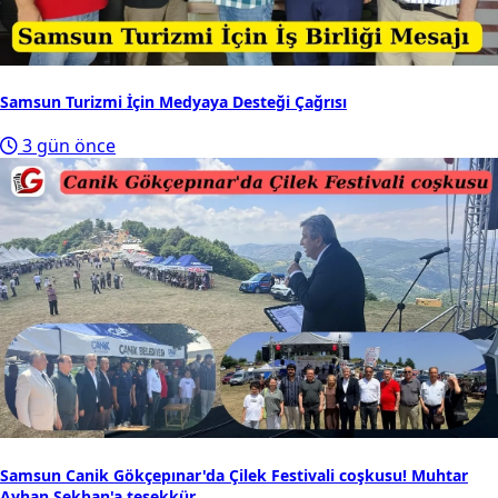
Samsun Turizmi İçin Medyaya Desteği Çağrısı
3 gün önce
Samsun Canik Gökçepınar'da Çilek Festivali coşkusu! Muhtar
Ayhan Sekban'a teşekkür