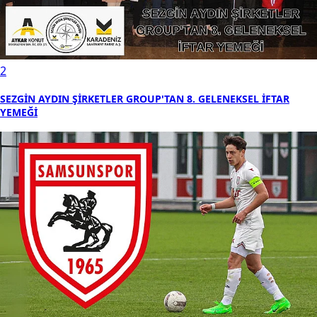
2
SEZGİN AYDIN ŞİRKETLER GROUP'TAN 8. GELENEKSEL İFTAR
YEMEĞİ