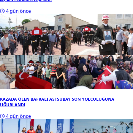
4 gün önce
KAZADA ÖLEN BAFRALI ASTSUBAY SON YOLCULUĞUNA
UĞURLANDI
4 gün önce