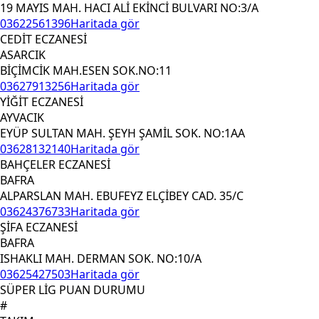
19 MAYIS MAH. HACI ALİ EKİNCİ BULVARI NO:3/A
03622561396
Haritada gör
CEDİT ECZANESİ
ASARCIK
BİÇİMCİK MAH.ESEN SOK.NO:11
03627913256
Haritada gör
YİĞİT ECZANESİ
AYVACIK
EYÜP SULTAN MAH. ŞEYH ŞAMİL SOK. NO:1AA
03628132140
Haritada gör
BAHÇELER ECZANESİ
BAFRA
ALPARSLAN MAH. EBUFEYZ ELÇİBEY CAD. 35/C
03624376733
Haritada gör
ŞİFA ECZANESİ
BAFRA
ISHAKLI MAH. DERMAN SOK. NO:10/A
03625427503
Haritada gör
SÜPER LİG PUAN DURUMU
#