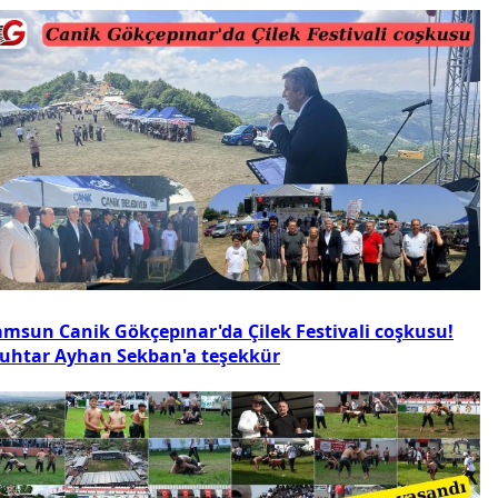
amsun Canik Gökçepınar'da Çilek Festivali coşkusu!
uhtar Ayhan Sekban'a teşekkür