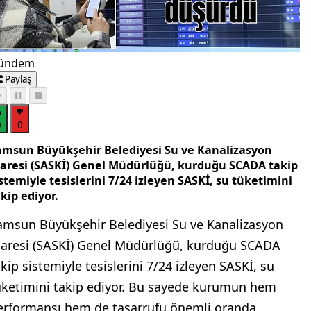
ündem
Paylaş
0
0
amsun Büyükşehir Belediyesi Su ve Kanalizasyon
daresi (SASKİ) Genel Müdürlüğü, kurduğu SCADA takip
stemiyle tesislerini 7/24 izleyen SASKİ, su tüketimini
kip ediyor.
amsun Büyükşehir Belediyesi Su ve Kanalizasyon
daresi (SASKİ) Genel Müdürlüğü, kurduğu SCADA
akip sistemiyle tesislerini 7/24 izleyen SASKİ, su
üketimini takip ediyor. Bu sayede kurumun hem
erformansı hem de tasarrufu önemli oranda