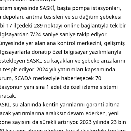
istem sayesinde SASKİ, başta pompa istasyonları,
u depoları, arıtma tesisleri ve su dağıtım şebekesi
ibi 17 ilçedeki 289 noktayı online bağlantıyla tek bir
ilgisayardan 7/24 saniye saniye takip ediyor.
ünyesinde yer alan ana kontrol merkezini, gelişmiş
lgisayarlarla donatıp özel bilgisayar yazılımlarıyla
estekleyen SASKİ, su kaçakları ve şebeke arızalarını
a tespit ediyor. 2024 yılı yatırımları kapsamında
urum, SCADA merkeziyle haberleşecek 70
stasyonun yanı sıra 1 adet de özel izleme sistemi
uracak.
ASKİ, su alanında kentin yarınlarını garanti altına
lacak yatırımlarına aralıksız devam ederken, yeni
one sayısını da sürekli artırıyor. 2023 yılında 23 bin
09 kişi yeni abone olurken, kırsal ilçelerdeki toplam