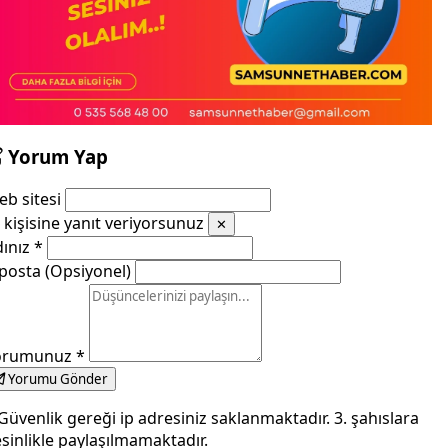
Yorum Yap
b sitesi
kişisine yanıt veriyorsunuz
✕
dınız
*
posta (Opsiyonel)
orumunuz
*
Yorumu Gönder
Güvenlik gereği ip adresiniz saklanmaktadır. 3. şahıslara
sinlikle paylaşılmamaktadır.