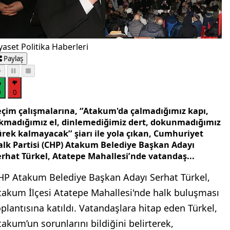
yaset Politika Haberleri
Paylaş
0
0
eçim çalışmalarına, ‘’Atakum'da çalmadığımız kapı,
ıkmadığımız el, dinlemediğimiz dert, dokunmadığımız
ürek kalmayacak’’ şiarı ile yola çıkan, Cumhuriyet
alk Partisi (CHP) Atakum Belediye Başkan Adayı
erhat Türkel, Atatepe Mahallesi’nde vatandaş...
HP Atakum Belediye Başkan Adayı Serhat Türkel,
takum İlçesi Atatepe Mahallesi'nde halk buluşması
oplantısına katıldı. Vatandaşlara hitap eden Türkel,
takum’un sorunlarını bildiğini belirterek,