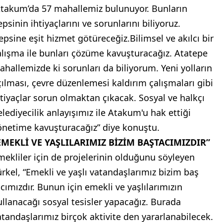
’Atakum’da 57 mahallemiz bulunuyor. Bunların
psinin ihtiyaçlarını ve sorunlarını biliyoruz.
epsine eşit hizmet götüreceğiz.Bilimsel ve akılcı bir
alışma ile bunları çözüme kavuşturacağız. Atatepe
ahallemizde ki sorunları da biliyorum. Yeni yolların
çılması, çevre düzenlemesi kaldırım çalışmaları gibi
htiyaçlar sorun olmaktan çıkacak. Sosyal ve halkçı
elediyecilik anlayışımız ile Atakum'u hak ettiği
önetime kavuşturacağız” diye konuştu.
EMEKLİ VE YAŞLILARIMIZ BİZİM BAŞTACIMIZDIR”
mekliler için de projelerinin olduğunu söyleyen
ürkel, “Emekli ve yaşlı vatandaşlarımız bizim baş
acımızdır. Bunun için emekli ve yaşlılarımızın
ullanacağı sosyal tesisler yapacağız. Burada
atandaşlarımız birçok aktivite den yararlanabilecek.