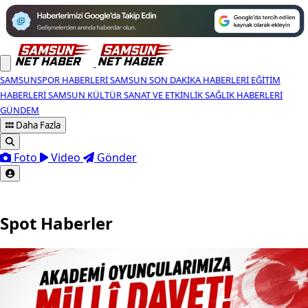
SAMSUNSPOR HABERLERI
SAMSUN SON DAKIKA HABERLERI
EĞITIM
HABERLERI
SAMSUN KÜLTÜR SANAT VE ETKINLIK
SAĞLIK HABERLERI
GÜNDEM
Daha Fazla
Foto
Video
Gönder
Spot Haberler