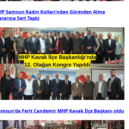
HP Samsun Kadın Kolları’ndan Görevden Alma
ararına Sert Tepki
amsun'da Ferit Candemir MHP Kavak İlçe Başkanı oldu