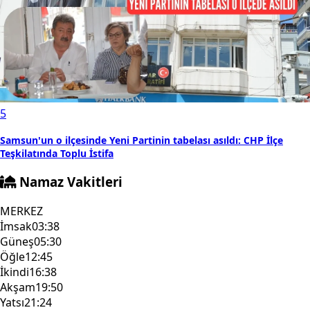
5
Samsun'un o ilçesinde Yeni Partinin tabelası asıldı: CHP İlçe
Teşkilatında Toplu İstifa
Namaz Vakitleri
MERKEZ
İmsak
03:38
Güneş
05:30
Öğle
12:45
İkindi
16:38
Akşam
19:50
Yatsı
21:24