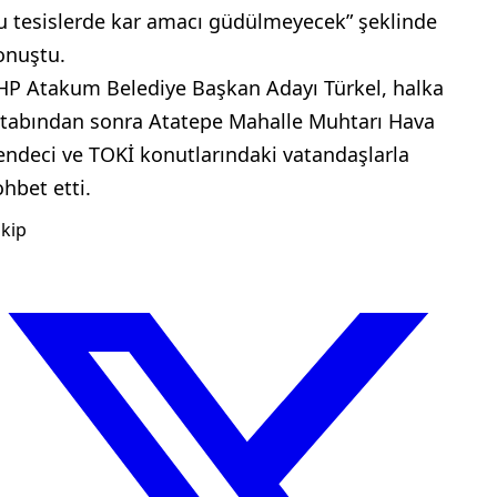
u tesislerde kar amacı güdülmeyecek” şeklinde
onuştu.
HP Atakum Belediye Başkan Adayı Türkel, halka
itabından sonra Atatepe Mahalle Muhtarı Hava
endeci ve TOKİ konutlarındaki vatandaşlarla
ohbet etti.
kip