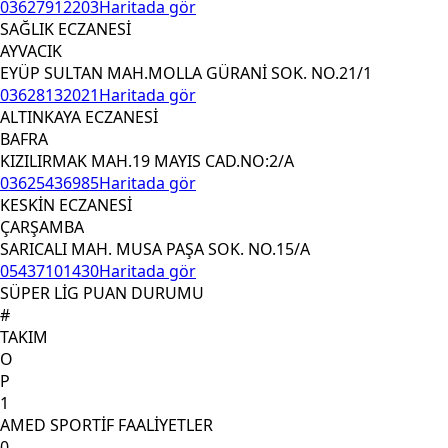
03627912203
Haritada gör
SAĞLIK ECZANESİ
AYVACIK
EYÜP SULTAN MAH.MOLLA GÜRANİ SOK. NO.21/1
03628132021
Haritada gör
ALTINKAYA ECZANESİ
BAFRA
KIZILIRMAK MAH.19 MAYIS CAD.NO:2/A
03625436985
Haritada gör
KESKİN ECZANESİ
ÇARŞAMBA
SARICALI MAH. MUSA PAŞA SOK. NO.15/A
05437101430
Haritada gör
SÜPER LİG PUAN DURUMU
#
TAKIM
O
P
1
AMED SPORTİF FAALİYETLER
0