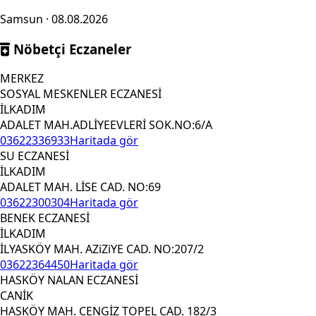
Samsun · 08.08.2026
Nöbetçi Eczaneler
MERKEZ
SOSYAL MESKENLER ECZANESİ
İLKADIM
ADALET MAH.ADLİYEEVLERİ SOK.NO:6/A
03622336933
Haritada gör
SU ECZANESİ
İLKADIM
ADALET MAH. LİSE CAD. NO:69
03622300304
Haritada gör
BENEK ECZANESİ
İLKADIM
İLYASKÖY MAH. AZiZiYE CAD. NO:207/2
03622364450
Haritada gör
HASKÖY NALAN ECZANESİ
CANİK
HASKÖY MAH. CENGİZ TOPEL CAD. 182/3