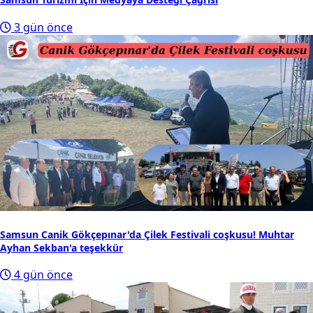
3 gün önce
Samsun Canik Gökçepınar'da Çilek Festivali coşkusu! Muhtar
Ayhan Sekban'a teşekkür
4 gün önce