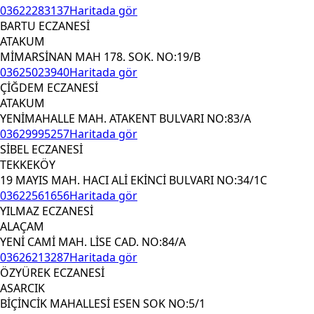
03622283137
Haritada gör
BARTU ECZANESİ
ATAKUM
MİMARSİNAN MAH 178. SOK. NO:19/B
03625023940
Haritada gör
ÇİĞDEM ECZANESİ
ATAKUM
YENİMAHALLE MAH. ATAKENT BULVARI NO:83/A
03629995257
Haritada gör
SİBEL ECZANESİ
TEKKEKÖY
19 MAYIS MAH. HACI ALİ EKİNCİ BULVARI NO:34/1C
03622561656
Haritada gör
YILMAZ ECZANESİ
ALAÇAM
YENİ CAMİ MAH. LİSE CAD. NO:84/A
03626213287
Haritada gör
ÖZYÜREK ECZANESİ
ASARCIK
BİÇİNCİK MAHALLESİ ESEN SOK NO:5/1