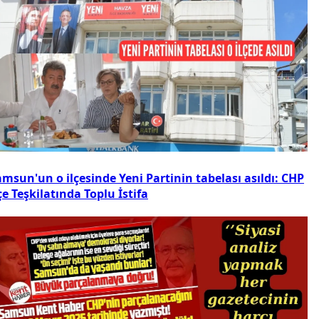
msun'un o ilçesinde Yeni Partinin tabelası asıldı: CHP
çe Teşkilatında Toplu İstifa