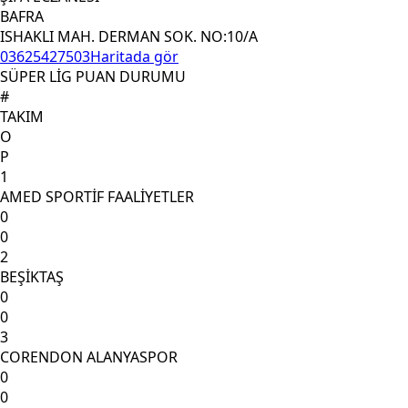
BAFRA
ISHAKLI MAH. DERMAN SOK. NO:10/A
03625427503
Haritada gör
SÜPER LİG PUAN DURUMU
#
TAKIM
O
P
1
AMED SPORTİF FAALİYETLER
0
0
2
BEŞİKTAŞ
0
0
3
CORENDON ALANYASPOR
0
0