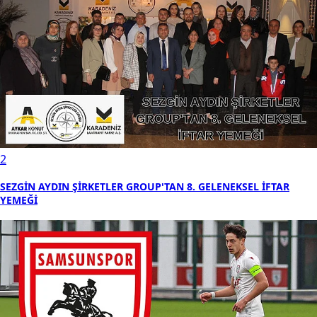
2
SEZGİN AYDIN ŞİRKETLER GROUP'TAN 8. GELENEKSEL İFTAR
YEMEĞİ