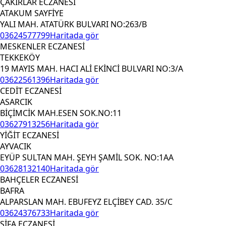
ÇAKIRLAR ECZANESİ
ATAKUM SAYFİYE
YALI MAH. ATATÜRK BULVARI NO:263/B
03624577799
Haritada gör
MESKENLER ECZANESİ
TEKKEKÖY
19 MAYIS MAH. HACI ALİ EKİNCİ BULVARI NO:3/A
03622561396
Haritada gör
CEDİT ECZANESİ
ASARCIK
BİÇİMCİK MAH.ESEN SOK.NO:11
03627913256
Haritada gör
YİĞİT ECZANESİ
AYVACIK
EYÜP SULTAN MAH. ŞEYH ŞAMİL SOK. NO:1AA
03628132140
Haritada gör
BAHÇELER ECZANESİ
BAFRA
ALPARSLAN MAH. EBUFEYZ ELÇİBEY CAD. 35/C
03624376733
Haritada gör
ŞİFA ECZANESİ