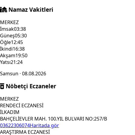
Namaz Vakitleri
MERKEZ
İmsak
03:38
Güneş
05:30
Öğle
12:45
İkindi
16:38
Akşam
19:50
Yatsı
21:24
Samsun · 08.08.2026
Nöbetçi Eczaneler
MERKEZ
RENDECİ ECZANESİ
İLKADIM
BAHÇELİEVLER MAH. 100.YIL BULVARI NO:257/B
03622306074
Haritada gör
ARAŞTIRMA ECZANESİ