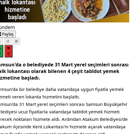
ündem
Paylaş
0
0
amsun'da o belediyede 31 Mart yerel seçimleri sonrası
alk lokantası olarak bilenen 4 çeşit tabldot yemek
izmetine başladı.
msun'da bir belediye daha vatandaşa uygun fiyatla yemek
zmeti veren lokanta hizmetini başlattı.
msun'da 31 Mart yerel seçimleri sonrası Samsun Büyükşehir
lediyesi ucuz fiyatlarla vatandaşa tabldot yemek hizmeti
recek noktaları hizmete aldı. Ardından Atakum Belediyesi'de
akum ilçesinde Kent Lokantası'nı hizmete açarak vatandaşa