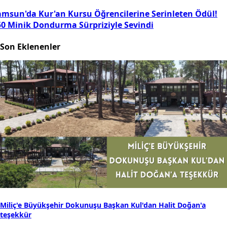
amsun'da Kur'an Kursu Öğrencilerine Serinleten Ödül!
50 Minik Dondurma Sürpriziyle Sevindi
Son Eklenenler
Miliç'e Büyükşehir Dokunuşu Başkan Kul'dan Halit Doğan'a
teşekkür