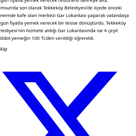
gun fiyatla yemek verecek restorantı devreye aldı.
msun'da son olarak Tekkeköy Belediyesi'de ilçede önceki
nemde kafe olan merkezi Gar Lokantası yaparak vatandaşa
gun fiyatla yemek verecek bir tesise dönüştürdü. Tekkeköy
lediyesi'nin hizmete aldığı Gar Lokantasında ise 4 çeşit
bldot yemeğin 100 TL'den verildiği öğrenildi.
kip