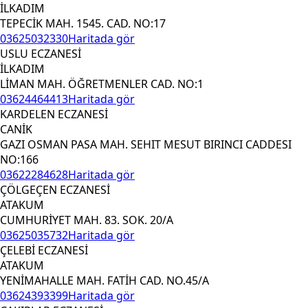
İLKADIM
TEPECİK MAH. 1545. CAD. NO:17
03625032330
Haritada gör
USLU ECZANESİ
İLKADIM
LİMAN MAH. ÖĞRETMENLER CAD. NO:1
03624464413
Haritada gör
KARDELEN ECZANESİ
CANİK
GAZI OSMAN PASA MAH. SEHIT MESUT BIRINCI CADDESI
NO:166
03622284628
Haritada gör
ÇÖLGEÇEN ECZANESİ
ATAKUM
CUMHURİYET MAH. 83. SOK. 20/A
03625035732
Haritada gör
ÇELEBİ ECZANESİ
ATAKUM
YENİMAHALLE MAH. FATİH CAD. NO.45/A
03624393399
Haritada gör