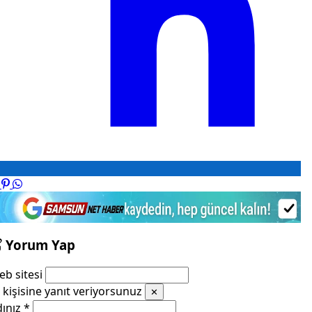
Yorum Yap
b sitesi
kişisine yanıt veriyorsunuz
✕
dınız
*