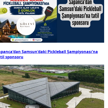
apanca'dan Samsun'daki Pickleball Şampiyonası'na
atil sponsoru