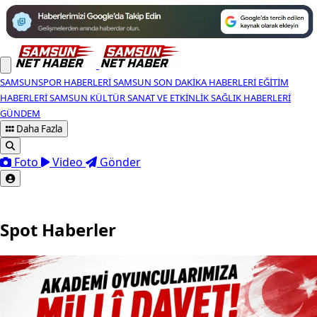
SAMSUNSPOR HABERLERI
SAMSUN SON DAKIKA HABERLERI
EĞITIM
HABERLERI
SAMSUN KÜLTÜR SANAT VE ETKINLIK
SAĞLIK HABERLERI
GÜNDEM
Daha Fazla
Foto
Video
Gönder
Spot Haberler