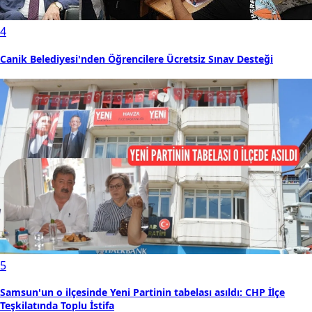
4
Canik Belediyesi'nden Öğrencilere Ücretsiz Sınav Desteği
5
Samsun'un o ilçesinde Yeni Partinin tabelası asıldı: CHP İlçe
Teşkilatında Toplu İstifa