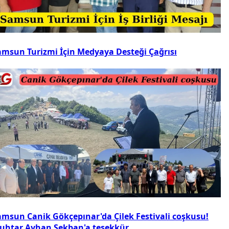
amsun Turizmi İçin Medyaya Desteği Çağrısı
amsun Canik Gökçepınar'da Çilek Festivali coşkusu!
uhtar Ayhan Sekban'a teşekkür