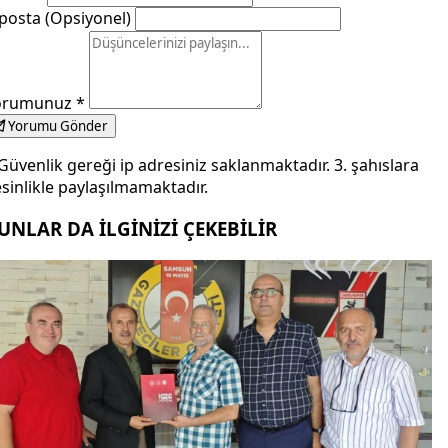
posta (Opsiyonel)
orumunuz
*
Yorumu Gönder
Güvenlik gereği ip adresiniz saklanmaktadır. 3. şahıslara
sinlikle paylaşılmamaktadır.
UNLAR DA İLGİNİZİ ÇEKEBİLİR