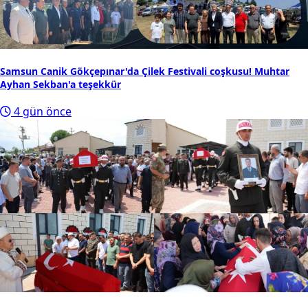
Samsun Canik Gökçepınar'da Çilek Festivali coşkusu! Muhtar
Ayhan Sekban'a teşekkür
4 gün önce