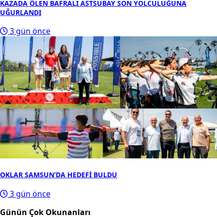
KAZADA ÖLEN BAFRALI ASTSUBAY SON YOLCULUĞUNA
UĞURLANDI
3 gün önce
OKLAR SAMSUN’DA HEDEFİ BULDU
3 gün önce
Günün Çok Okunanları