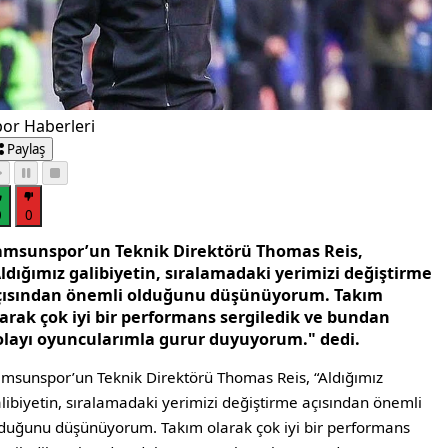
or Haberleri
Paylaş
0
0
amsunspor’un Teknik Direktörü Thomas Reis,
ldığımız galibiyetin, sıralamadaki yerimizi değiştirme
çısından önemli olduğunu düşünüyorum. Takım
larak çok iyi bir performans sergiledik ve bundan
olayı oyuncularımla gurur duyuyorum." dedi.
msunspor’un Teknik Direktörü Thomas Reis, “Aldığımız
libiyetin, sıralamadaki yerimizi değiştirme açısından önemli
duğunu düşünüyorum. Takım olarak çok iyi bir performans