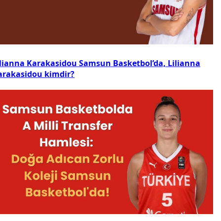
ilianna Karakasidou Samsun Basketbol’da, Lilianna
arakasidou kimdir?