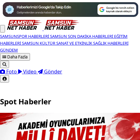
SAMSUNSPOR HABERLERI
SAMSUN SON DAKIKA HABERLERI
EĞITIM
HABERLERI
SAMSUN KÜLTÜR SANAT VE ETKINLIK
SAĞLIK HABERLERI
GÜNDEM
Daha Fazla
Foto
Video
Gönder
Spot Haberler