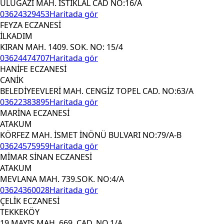
ULUGAZİ MAH. İSTİKLAL CAD NO:16/A
03624329453
Haritada gör
FEYZA ECZANESİ
İLKADIM
KIRAN MAH. 1409. SOK. NO: 15/4
03624474707
Haritada gör
HANİFE ECZANESİ
CANİK
BELEDİYEEVLERİ MAH. CENGİZ TOPEL CAD. NO:63/A
03622383895
Haritada gör
MARİNA ECZANESİ
ATAKUM
KÖRFEZ MAH. İSMET İNÖNÜ BULVARI NO:79/A-B
03624575959
Haritada gör
MİMAR SİNAN ECZANESİ
ATAKUM
MEVLANA MAH. 739.SOK. NO:4/A
03624360028
Haritada gör
ÇELİK ECZANESİ
TEKKEKÖY
19 MAYIS MAH. 669. CAD. NO.1/A