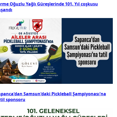
erme Oğuzlu Yağlı Güreşlerinde 101. Yıl coşkusu
aşandı
apanca'dan Samsun'daki Pickleball Şampiyonası'na
atil sponsoru