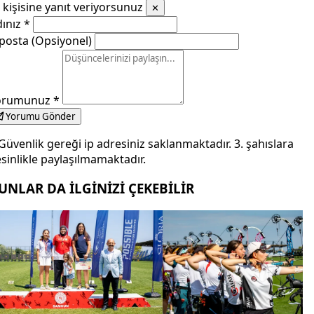
kişisine yanıt veriyorsunuz
✕
dınız
*
posta (Opsiyonel)
orumunuz
*
Yorumu Gönder
Güvenlik gereği ip adresiniz saklanmaktadır. 3. şahıslara
sinlikle paylaşılmamaktadır.
UNLAR DA İLGİNİZİ ÇEKEBİLİR