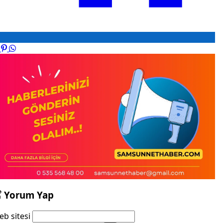
Yorum Yap
b sitesi