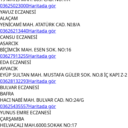
03625023000
Haritada gör
YAVUZ ECZANESİ
ALAÇAM
YENİCAMİ MAH. ATATÜRK CAD. NI:8/A
03626213440
Haritada gör
CANSU ECZANESİ
ASARCIK
BİÇİMCİK MAH. ESEN SOK. NO:16
03627913255
Haritada gör
EDA ECZANESİ
AYVACIK
EYÜP SULTAN MAH. MUSTAFA GÜLER SOK. NO.8 İÇ KAPI Z-2
03628132293
Haritada gör
BULVAR ECZANESİ
BAFRA
HACI NABİ MAH. BULVAR CAD. NO:24/G
03625435557
Haritada gör
YUNUS EMRE ECZANESİ
ÇARŞAMBA
HELVACALI MAH.6000.SOKAK NO:17