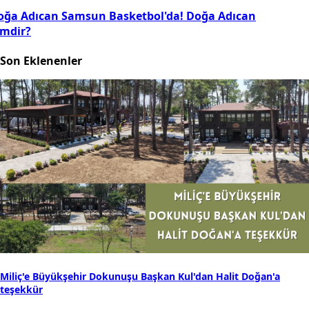
oğa Adıcan Samsun Basketbol'da! Doğa Adıcan
imdir?
Son Eklenenler
Miliç'e Büyükşehir Dokunuşu Başkan Kul'dan Halit Doğan'a
teşekkür