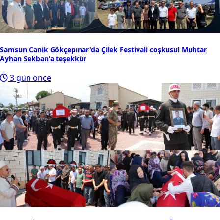
Samsun Canik Gökçepınar'da Çilek Festivali coşkusu! Muhtar
Ayhan Sekban'a teşekkür
3 gün önce