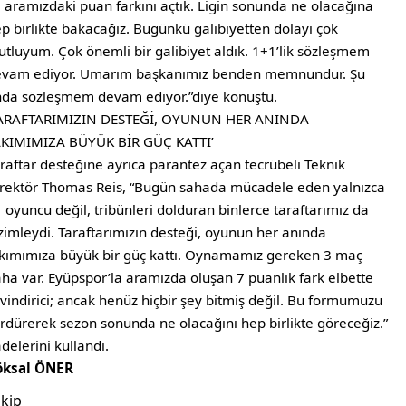
e aramızdaki puan farkını açtık. Ligin sonunda ne olacağına
p birlikte bakacağız. Bugünkü galibiyetten dolayı çok
tluyum. Çok önemli bir galibiyet aldık. 1+1’lik sözleşmem
evam ediyor. Umarım başkanımız benden memnundur. Şu
da sözleşmem devam ediyor.”diye konuştu.
TARAFTARIMIZIN DESTEĞİ, OYUNUN HER ANINDA
AKIMIMIZA BÜYÜK BİR GÜÇ KATTI’
raftar desteğine ayrıca parantez açan tecrübeli Teknik
rektör Thomas Reis, “Bugün sahada mücadele eden yalnızca
 oyuncu değil, tribünleri dolduran binlerce taraftarımız da
zimleydi. Taraftarımızın desteği, oyunun her anında
kımımıza büyük bir güç kattı. Oynamamız gereken 3 maç
ha var. Eyüpspor’la aramızda oluşan 7 puanlık fark elbette
vindirici; ancak henüz hiçbir şey bitmiş değil. Bu formumuzu
rdürerek sezon sonunda ne olacağını hep birlikte göreceğiz.”
adelerini kullandı.
öksal ÖNER
kip