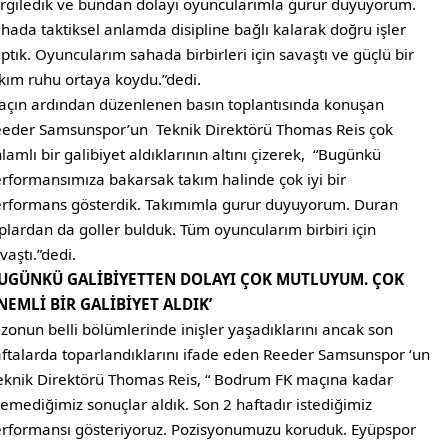
rgiledik ve bundan dolayı oyuncularımla gurur duyuyorum.
hada taktiksel anlamda disipline bağlı kalarak doğru işler
ptık. Oyuncularım sahada birbirleri için savaştı ve güçlü bir
kım ruhu ortaya koydu.”dedi.
çın ardından düzenlenen basın toplantısında konuşan
eder Samsunspor’un Teknik Direktörü Thomas Reis çok
lamlı bir galibiyet aldıklarının altını çizerek, “Bugünkü
rformansımıza bakarsak takım halinde çok iyi bir
rformans gösterdik. Takımımla gurur duyuyorum. Duran
plardan da goller bulduk. Tüm oyuncularım birbiri için
vaştı.”dedi.
BUGÜNKÜ GALİBİYETTEN DOLAYI ÇOK MUTLUYUM. ÇOK
NEMLİ BİR GALİBİYET ALDIK’
zonun belli bölümlerinde inişler yaşadıklarını ancak son
ftalarda toparlandıklarını ifade eden Reeder Samsunspor ‘un
knik Direktörü Thomas Reis, “ Bodrum FK maçına kadar
temediğimiz sonuçlar aldık. Son 2 haftadır istediğimiz
rformansı gösteriyoruz. Pozisyonumuzu koruduk. Eyüpspor