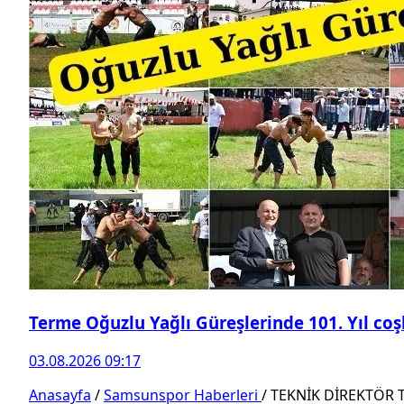
Terme Oğuzlu Yağlı Güreşlerinde 101. Yıl co
03.08.2026 09:17
Anasayfa
/
Samsunspor Haberleri
/
TEKNİK DİREKTÖR 