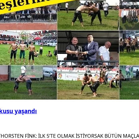
şkusu yaşandı
THORSTEN FİNK: İLK 5’TE OLMAK İSTİYORSAK BÜTÜN MAÇL