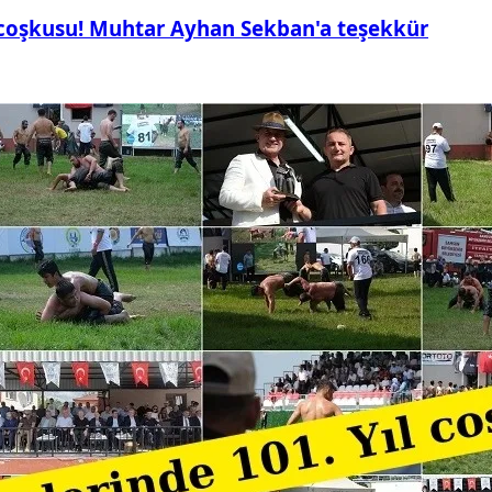
 coşkusu! Muhtar Ayhan Sekban'a teşekkür