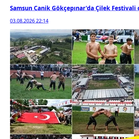
Samsun Canik Gökçepınar'da Çilek Festivali
03.08.2026 22:14