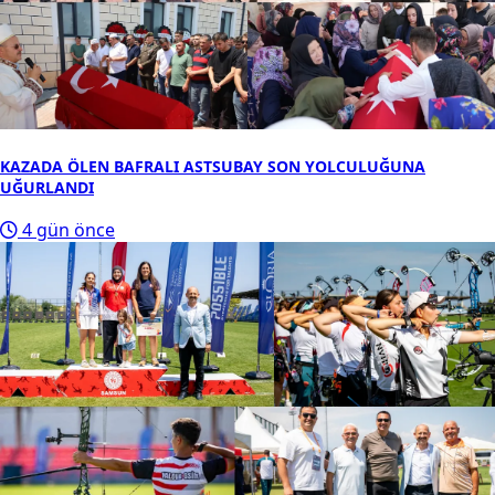
KAZADA ÖLEN BAFRALI ASTSUBAY SON YOLCULUĞUNA
UĞURLANDI
4 gün önce