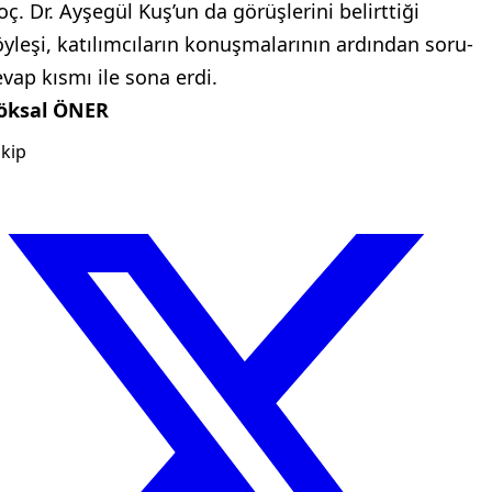
oç. Dr. Ayşegül Kuş’un da görüşlerini belirttiği
öyleşi, katılımcıların konuşmalarının ardından soru-
evap kısmı ile sona erdi.
öksal ÖNER
kip