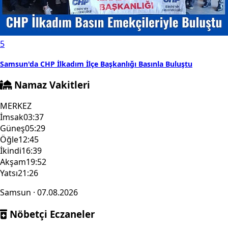
5
Samsun'da CHP İlkadım İlçe Başkanlığı Basınla Buluştu
Namaz Vakitleri
MERKEZ
İmsak
03:37
Güneş
05:29
Öğle
12:45
İkindi
16:39
Akşam
19:52
Yatsı
21:26
Samsun · 07.08.2026
Nöbetçi Eczaneler