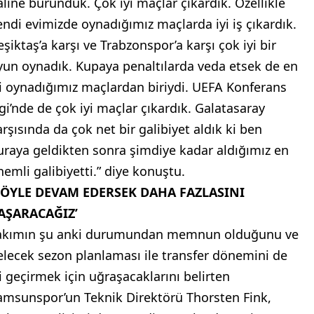
aline büründük. Çok iyi maçlar çıkardık. Özellikle
endi evimizde oynadığımız maçlarda iyi iş çıkardık.
eşiktaş’a karşı ve Trabzonspor’a karşı çok iyi bir
yun oynadık. Kupaya penaltılarda veda etsek de en
yi oynadığımız maçlardan biriydi. UEFA Konferans
igi’nde de çok iyi maçlar çıkardık. Galatasaray
arşısında da çok net bir galibiyet aldık ki ben
uraya geldikten sonra şimdiye kadar aldığımız en
nemli galibiyetti.” diye konuştu.
BÖYLE DEVAM EDERSEK DAHA FAZLASINI
AŞARACAĞIZ’
akımın şu anki durumundan memnun olduğunu ve
elecek sezon planlaması ile transfer dönemini de
yi geçirmek için uğraşacaklarını belirten
amsunspor’un Teknik Direktörü Thorsten Fink,