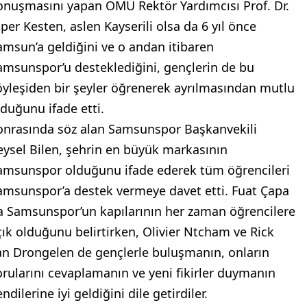
onuşmasını yapan OMÜ Rektör Yardımcısı Prof. Dr.
lper Kesten, aslen Kayserili olsa da 6 yıl önce
amsun’a geldiğini ve o andan itibaren
amsunspor’u desteklediğini, gençlerin de bu
öyleşiden bir şeyler öğrenerek ayrılmasından mutlu
lduğunu ifade etti.
onrasında söz alan Samsunspor Başkanvekili
eysel Bilen, şehrin en büyük markasının
amsunspor olduğunu ifade ederek tüm öğrencileri
amsunspor’a destek vermeye davet etti. Fuat Çapa
a Samsunspor’un kapılarının her zaman öğrencilere
çık olduğunu belirtirken, Olivier Ntcham ve Rick
an Drongelen de gençlerle buluşmanın, onların
orularını cevaplamanın ve yeni fikirler duymanın
ndilerine iyi geldiğini dile getirdiler.