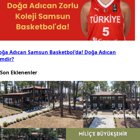
oğa Adıcan Samsun Basketbol'da! Doğa Adıcan
imdir?
Son Eklenenler