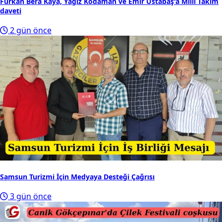
Furkan Bera Kaya, Yağız Kodaman ve Emir Ustabaş'a Millî Takım
daveti
2 gün önce
Samsun Turizmi İçin Medyaya Desteği Çağrısı
3 gün önce