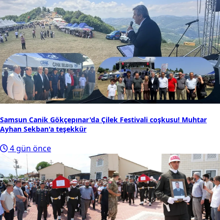
Samsun Canik Gökçepınar'da Çilek Festivali coşkusu! Muhtar
Ayhan Sekban'a teşekkür
4 gün önce