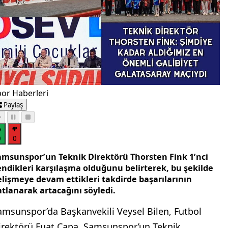
or Haberleri
Paylaş
0
0
amsunspor’un Teknik Direktörü Thorsten Fink 1’nci
endikleri karşılaşma olduğunu belirterek, bu şekilde
elişmeye devam ettikleri takdirde başarılarının
atlanarak artacağını söyledi.
amsunspor’da Başkanvekili Veysel Bilen, Futbol
irektörü Fuat Çapa, Samsunspor’un Teknik