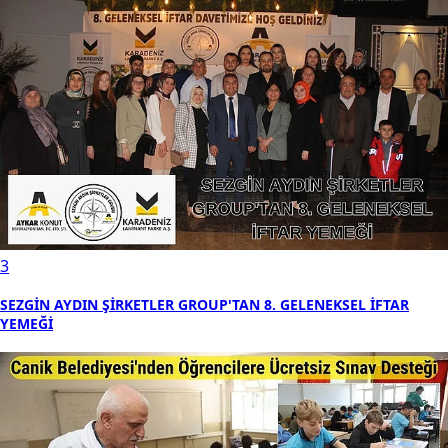
3
SEZGİN AYDIN ŞİRKETLER GROUP'TAN 8. GELENEKSEL İFTAR
YEMEĞİ