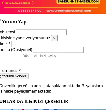
Yorum Yap
b sitesi
kişisine yanıt veriyorsunuz
✕
dınız
*
posta (Opsiyonel)
orumunuz
*
Yorumu Gönder
Güvenlik gereği ip adresiniz saklanmaktadır. 3. şahıslara
sinlikle paylaşılmamaktadır.
UNLAR DA İLGİNİZİ ÇEKEBİLİR