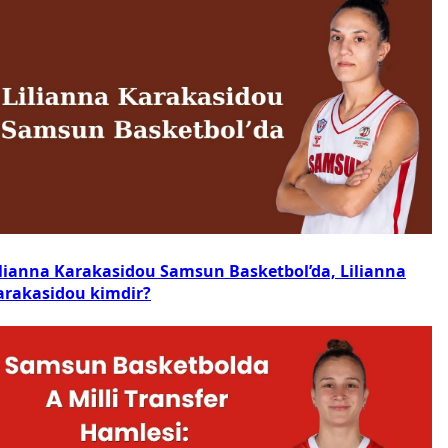
ilianna Karakasidou Samsun Basketbol’da, Lilianna
arakasidou kimdir?