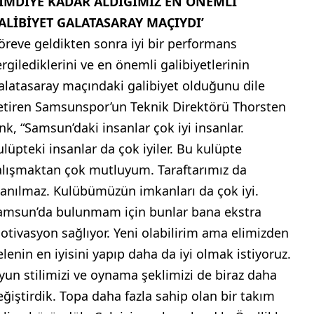
ŞİMDİYE KADAR ALDIĞIMIZ EN ÖNEMLİ
ALİBİYET GALATASARAY MAÇIYDI’
öreve geldikten sonra iyi bir performans
ergilediklerini ve en önemli galibiyetlerinin
alatasaray maçındaki galibiyet olduğunu dile
etiren Samsunspor’un Teknik Direktörü Thorsten
ink, “Samsun’daki insanlar çok iyi insanlar.
ulüpteki insanlar da çok iyiler. Bu kulüpte
alışmaktan çok mutluyum. Taraftarımız da
nanılmaz. Kulübümüzün imkanları da çok iyi.
amsun’da bulunmam için bunlar bana ekstra
otivasyon sağlıyor. Yeni olabilirim ama elimizden
elenin en iyisini yapıp daha da iyi olmak istiyoruz.
yun stilimizi ve oynama şeklimizi de biraz daha
eğiştirdik. Topa daha fazla sahip olan bir takım