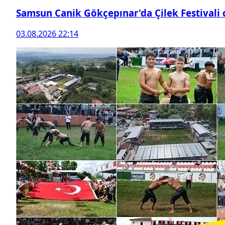
Samsun Canik Gökçepınar'da Çilek Festivali
03.08.2026 22:14