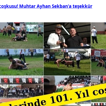
 coşkusu! Muhtar Ayhan Sekban'a teşekkür