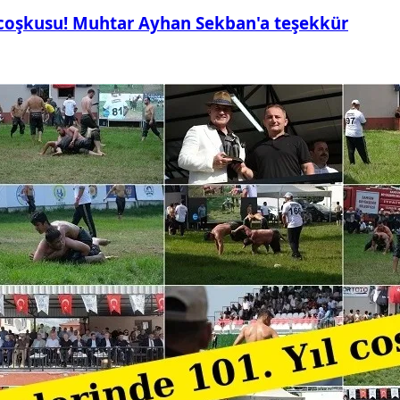
 coşkusu! Muhtar Ayhan Sekban'a teşekkür