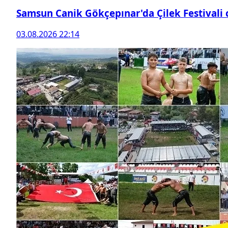
Samsun Canik Gökçepınar'da Çilek Festivali
03.08.2026 22:14