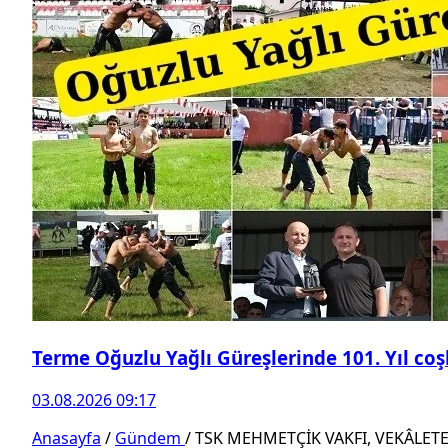
Terme Oğuzlu Yağlı Güreşlerinde 101. Yıl co
03.08.2026 09:17
Anasayfa
/
Gündem
/
TSK MEHMETÇİK VAKFI, VEKÂLET