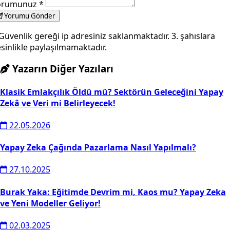
orumunuz
*
Yorumu Gönder
Güvenlik gereği ip adresiniz saklanmaktadır. 3. şahıslara
sinlikle paylaşılmamaktadır.
Yazarın Diğer Yazıları
Klasik Emlakçılık Öldü mü? Sektörün Geleceğini Yapay
Zekâ ve Veri mi Belirleyecek!
22.05.2026
Yapay Zeka Çağında Pazarlama Nasıl Yapılmalı?
27.10.2025
Burak Yaka: Eğitimde Devrim mi, Kaos mu? Yapay Zeka
ve Yeni Modeller Geliyor!
02.03.2025