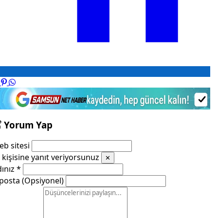
Yorum Yap
b sitesi
kişisine yanıt veriyorsunuz
✕
dınız
*
posta (Opsiyonel)