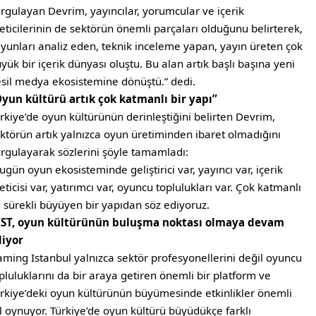
rgulayan Devrim, yayıncılar, yorumcular ve içerik
eticilerinin de sektörün önemli parçaları olduğunu belirterek,
yunları analiz eden, teknik inceleme yapan, yayın üreten çok
yük bir içerik dünyası oluştu. Bu alan artık başlı başına yeni
sil medya ekosistemine dönüştü.” dedi.
yun kültürü artık çok katmanlı bir yapı”
rkiye’de oyun kültürünün derinleştiğini belirten Devrim,
ktörün artık yalnızca oyun üretiminden ibaret olmadığını
rgulayarak sözlerini şöyle tamamladı:
ugün oyun ekosisteminde geliştirici var, yayıncı var, içerik
eticisi var, yatırımcı var, oyuncu toplulukları var. Çok katmanlı
 sürekli büyüyen bir yapıdan söz ediyoruz.
IST, oyun kültürünün buluşma noktası olmaya devam
diyor
ming Istanbul yalnızca sektör profesyonellerini değil oyuncu
pluluklarını da bir araya getiren önemli bir platform ve
rkiye’deki oyun kültürünün büyümesinde etkinlikler önemli
l oynuyor. Türkiye’de oyun kültürü büyüdükçe farklı