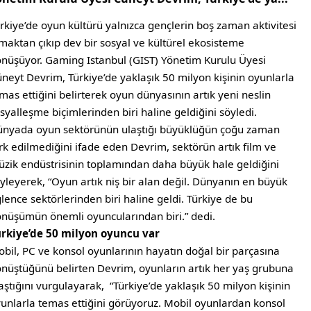
rkiye’de oyun kültürü yalnızca gençlerin boş zaman aktivitesi
maktan çıkıp dev bir sosyal ve kültürel ekosisteme
nüşüyor. Gaming Istanbul (GIST) Yönetim Kurulu Üyesi
neyt Devrim, Türkiye’de yaklaşık 50 milyon kişinin oyunlarla
mas ettiğini belirterek oyun dünyasının artık yeni neslin
syalleşme biçimlerinden biri haline geldiğini söyledi.
nyada oyun sektörünün ulaştığı büyüklüğün çoğu zaman
rk edilmediğini ifade eden Devrim, sektörün artık film ve
zik endüstrisinin toplamından daha büyük hale geldiğini
yleyerek, “Oyun artık niş bir alan değil. Dünyanın en büyük
lence sektörlerinden biri haline geldi. Türkiye de bu
nüşümün önemli oyuncularından biri.” dedi.
rkiye’de 50 milyon oyuncu var
bil, PC ve konsol oyunlarının hayatın doğal bir parçasına
nüştüğünü belirten Devrim, oyunların artık her yaş grubuna
aştığını vurgulayarak, “Türkiye’de yaklaşık 50 milyon kişinin
unlarla temas ettiğini görüyoruz. Mobil oyunlardan konsol