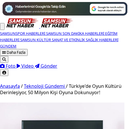
SAMSUNSPOR HABERLERI
SAMSUN SON DAKIKA HABERLERI
EĞITIM
HABERLERI
SAMSUN KÜLTÜR SANAT VE ETKINLIK
SAĞLIK HABERLERI
GÜNDEM
Daha Fazla
Foto
Video
Gönder
Anasayfa
/
Teknoloji Gündemi
/
Türkiye'de Oyun Kültürü
Derinleşiyor, 50 Milyon Kişi Oyuna Dokunuyor!