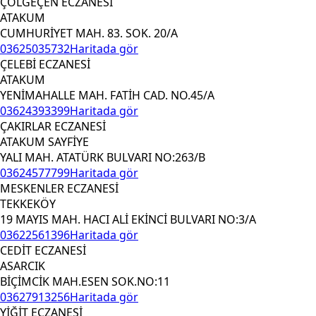
ÇÖLGEÇEN ECZANESİ
ATAKUM
CUMHURİYET MAH. 83. SOK. 20/A
03625035732
Haritada gör
ÇELEBİ ECZANESİ
ATAKUM
YENİMAHALLE MAH. FATİH CAD. NO.45/A
03624393399
Haritada gör
ÇAKIRLAR ECZANESİ
ATAKUM SAYFİYE
YALI MAH. ATATÜRK BULVARI NO:263/B
03624577799
Haritada gör
MESKENLER ECZANESİ
TEKKEKÖY
19 MAYIS MAH. HACI ALİ EKİNCİ BULVARI NO:3/A
03622561396
Haritada gör
CEDİT ECZANESİ
ASARCIK
BİÇİMCİK MAH.ESEN SOK.NO:11
03627913256
Haritada gör
YİĞİT ECZANESİ