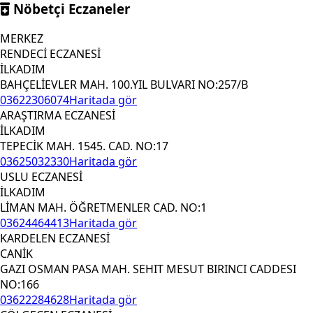
Nöbetçi Eczaneler
MERKEZ
RENDECİ ECZANESİ
İLKADIM
BAHÇELİEVLER MAH. 100.YIL BULVARI NO:257/B
03622306074
Haritada gör
ARAŞTIRMA ECZANESİ
İLKADIM
TEPECİK MAH. 1545. CAD. NO:17
03625032330
Haritada gör
USLU ECZANESİ
İLKADIM
LİMAN MAH. ÖĞRETMENLER CAD. NO:1
03624464413
Haritada gör
KARDELEN ECZANESİ
CANİK
GAZI OSMAN PASA MAH. SEHIT MESUT BIRINCI CADDESI
NO:166
03622284628
Haritada gör