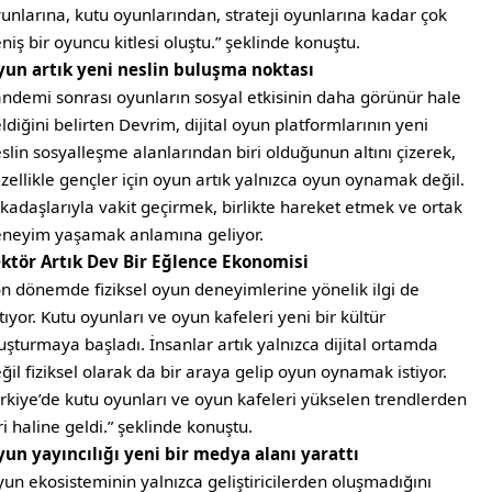
unlarına, kutu oyunlarından, strateji oyunlarına kadar çok
niş bir oyuncu kitlesi oluştu.” şeklinde konuştu.
un artık yeni neslin buluşma noktası
ndemi sonrası oyunların sosyal etkisinin daha görünür hale
ldiğini belirten Devrim, dijital oyun platformlarının yeni
slin sosyalleşme alanlarından biri olduğunun altını çizerek,
zellikle gençler için oyun artık yalnızca oyun oynamak değil.
kadaşlarıyla vakit geçirmek, birlikte hareket etmek ve ortak
neyim yaşamak anlamına geliyor.
ktör Artık Dev Bir Eğlence Ekonomisi
n dönemde fiziksel oyun deneyimlerine yönelik ilgi de
tıyor. Kutu oyunları ve oyun kafeleri yeni bir kültür
uşturmaya başladı. İnsanlar artık yalnızca dijital ortamda
ğil fiziksel olarak da bir araya gelip oyun oynamak istiyor.
rkiye’de kutu oyunları ve oyun kafeleri yükselen trendlerden
ri haline geldi.” şeklinde konuştu.
un yayıncılığı yeni bir medya alanı yarattı
un ekosisteminin yalnızca geliştiricilerden oluşmadığını