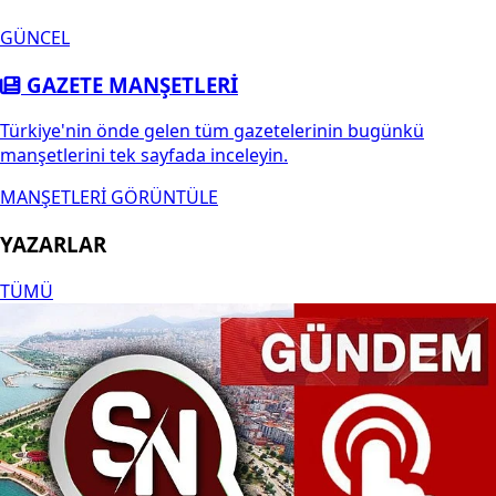
GÜNCEL
GAZETE MANŞETLERİ
Türkiye'nin önde gelen tüm gazetelerinin bugünkü
manşetlerini tek sayfada inceleyin.
MANŞETLERİ GÖRÜNTÜLE
YAZARLAR
TÜMÜ