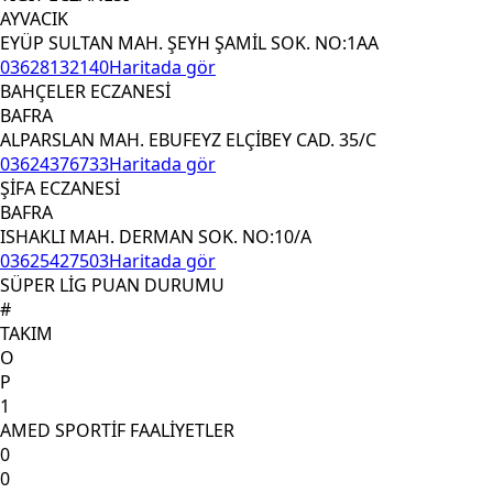
AYVACIK
EYÜP SULTAN MAH. ŞEYH ŞAMİL SOK. NO:1AA
03628132140
Haritada gör
BAHÇELER ECZANESİ
BAFRA
ALPARSLAN MAH. EBUFEYZ ELÇİBEY CAD. 35/C
03624376733
Haritada gör
ŞİFA ECZANESİ
BAFRA
ISHAKLI MAH. DERMAN SOK. NO:10/A
03625427503
Haritada gör
SÜPER LİG PUAN DURUMU
#
TAKIM
O
P
1
AMED SPORTİF FAALİYETLER
0
0