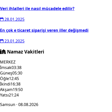
Veri ihlalleri ile nasıl mücadele edilir?
28.01.2025
En çok e ticaret siparişi veren iller değişmedi
23.01.2025
Namaz Vakitleri
MERKEZ
İmsak
03:38
Güneş
05:30
Öğle
12:45
İkindi
16:38
Akşam
19:50
Yatsı
21:24
Samsun · 08.08.2026