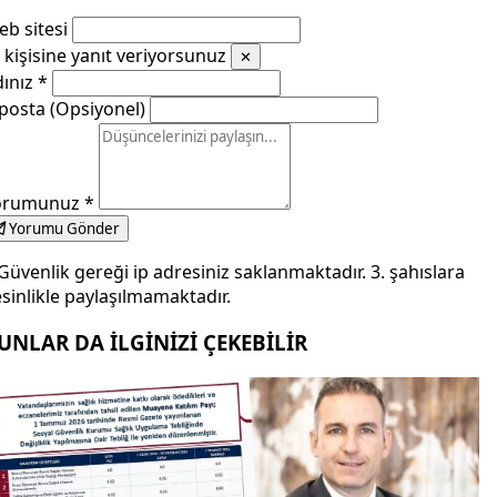
b sitesi
kişisine yanıt veriyorsunuz
✕
dınız
*
posta (Opsiyonel)
orumunuz
*
Yorumu Gönder
Güvenlik gereği ip adresiniz saklanmaktadır. 3. şahıslara
sinlikle paylaşılmamaktadır.
UNLAR DA İLGİNİZİ ÇEKEBİLİR