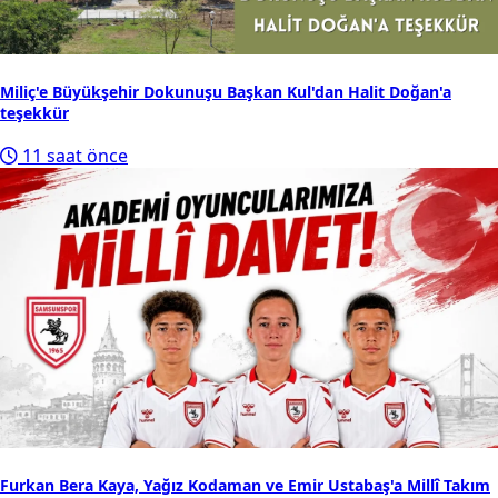
Miliç'e Büyükşehir Dokunuşu Başkan Kul'dan Halit Doğan'a
teşekkür
11 saat önce
Furkan Bera Kaya, Yağız Kodaman ve Emir Ustabaş'a Millî Takım