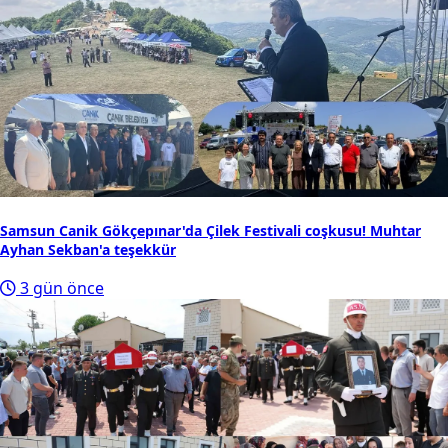
Samsun Canik Gökçepınar'da Çilek Festivali coşkusu! Muhtar
Ayhan Sekban'a teşekkür
3 gün önce