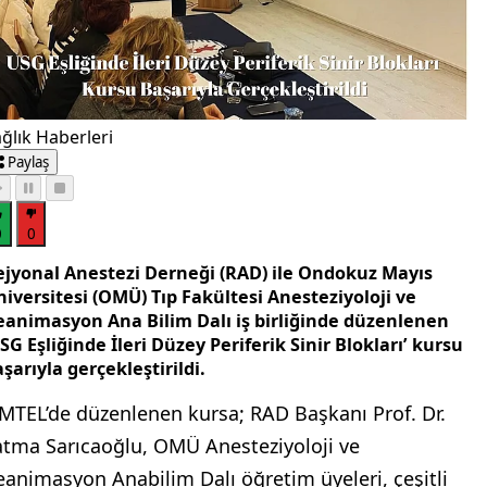
ğlık Haberleri
Paylaş
0
0
ejyonal Anestezi Derneği (RAD) ile Ondokuz Mayıs
iversitesi (OMÜ) Tıp Fakültesi Anesteziyoloji ve
eanimasyon Ana Bilim Dalı iş birliğinde düzenlenen
SG Eşliğinde İleri Düzey Periferik Sinir Blokları’ kursu
şarıyla gerçekleştirildi.
MTEL’de düzenlenen kursa; RAD Başkanı Prof. Dr.
atma Sarıcaoğlu, OMÜ Anesteziyoloji ve
eanimasyon Anabilim Dalı öğretim üyeleri, çeşitli