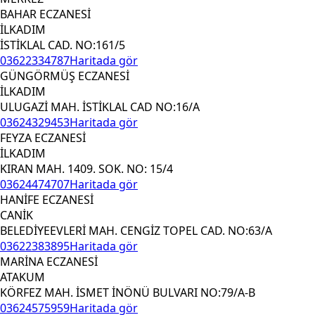
BAHAR ECZANESİ
İLKADIM
İSTİKLAL CAD. NO:161/5
03622334787
Haritada gör
GÜNGÖRMÜŞ ECZANESİ
İLKADIM
ULUGAZİ MAH. İSTİKLAL CAD NO:16/A
03624329453
Haritada gör
FEYZA ECZANESİ
İLKADIM
KIRAN MAH. 1409. SOK. NO: 15/4
03624474707
Haritada gör
HANİFE ECZANESİ
CANİK
BELEDİYEEVLERİ MAH. CENGİZ TOPEL CAD. NO:63/A
03622383895
Haritada gör
MARİNA ECZANESİ
ATAKUM
KÖRFEZ MAH. İSMET İNÖNÜ BULVARI NO:79/A-B
03624575959
Haritada gör