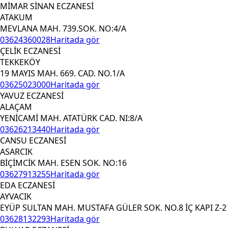
MİMAR SİNAN ECZANESİ
ATAKUM
MEVLANA MAH. 739.SOK. NO:4/A
03624360028
Haritada gör
ÇELİK ECZANESİ
TEKKEKÖY
19 MAYIS MAH. 669. CAD. NO.1/A
03625023000
Haritada gör
YAVUZ ECZANESİ
ALAÇAM
YENİCAMİ MAH. ATATÜRK CAD. NI:8/A
03626213440
Haritada gör
CANSU ECZANESİ
ASARCIK
BİÇİMCİK MAH. ESEN SOK. NO:16
03627913255
Haritada gör
EDA ECZANESİ
AYVACIK
EYÜP SULTAN MAH. MUSTAFA GÜLER SOK. NO.8 İÇ KAPI Z-2
03628132293
Haritada gör