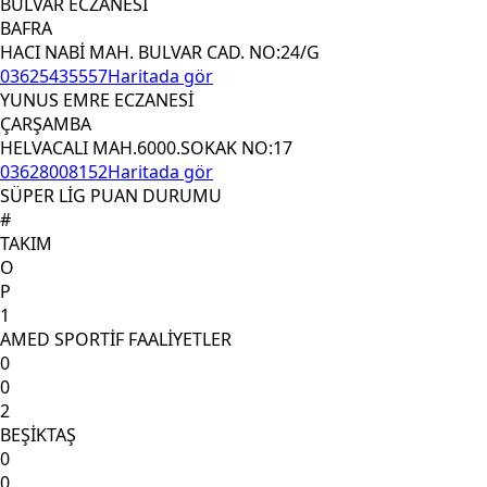
BULVAR ECZANESİ
BAFRA
HACI NABİ MAH. BULVAR CAD. NO:24/G
03625435557
Haritada gör
YUNUS EMRE ECZANESİ
ÇARŞAMBA
HELVACALI MAH.6000.SOKAK NO:17
03628008152
Haritada gör
SÜPER LİG PUAN DURUMU
#
TAKIM
O
P
1
AMED SPORTİF FAALİYETLER
0
0
2
BEŞİKTAŞ
0
0