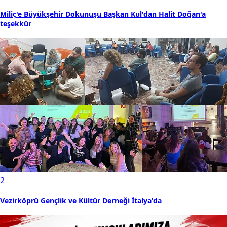
Miliç'e Büyükşehir Dokunuşu Başkan Kul'dan Halit Doğan'a
teşekkür
2
Vezirköprü Gençlik ve Kültür Derneği İtalya'da