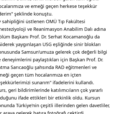
ocalarımıza ve emeği geçen herkese teşekkür
derim" şeklinde konuştu.
v sahipliğini üstlenen OMÜ Tıp Fakültesi
nesteziyoloji ve Reanimasyon Anabilim Dalı adına
ölüm Başkanı Prof. Dr. Serhat Kocamanoğlu da
Giderek yaygınlaşan USG eşliğinde sinir blokları
onusunda Samsun'umuza gelerek çok değerli bilgi
e deneyimlerini paylaştıkları için Başkan Prof. Dr.
atma Sarıcaoğlu şahsında RAD eğitmenleri ve
meği geçen tüm hocalarımıza en içten
eşekkürlerimizi sunarım" ifadelerini kullandı.
rs, geri bildirimlerinde katılımcıların çok yararlı
lduğunu ifade ettikleri bir etkinlik oldu. Kursun
nunda Türkiye'nin çeşitli illerinden gelen davetliler,
r araya gelerek hatıra fotoğrafı çektirdi.