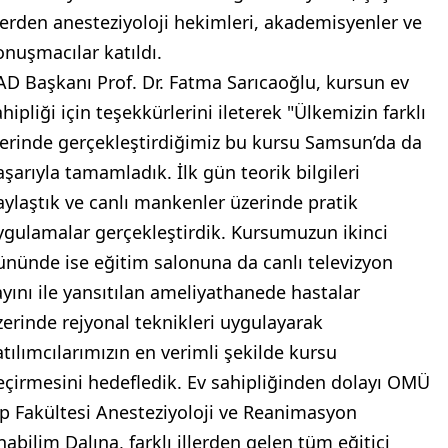
llerden anesteziyoloji hekimleri, akademisyenler ve
onuşmacılar katıldı.
AD Başkanı Prof. Dr. Fatma Sarıcaoğlu, kursun ev
hipliği için teşekkürlerini ileterek "Ülkemizin farklı
llerinde gerçekleştirdiğimiz bu kursu Samsun’da da
aşarıyla tamamladık. İlk gün teorik bilgileri
aylaştık ve canlı mankenler üzerinde pratik
ygulamalar gerçekleştirdik. Kursumuzun ikinci
ününde ise eğitim salonuna da canlı televizyon
ayını ile yansıtılan ameliyathanede hastalar
zerinde rejyonal teknikleri uygulayarak
atılımcılarımızın en verimli şekilde kursu
eçirmesini hedefledik. Ev sahipliğinden dolayı OMÜ
ıp Fakültesi Anesteziyoloji ve Reanimasyon
nabilim Dalına, farklı illerden gelen tüm eğitici