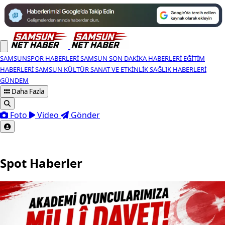
SAMSUNSPOR HABERLERI
SAMSUN SON DAKIKA HABERLERI
EĞITIM
HABERLERI
SAMSUN KÜLTÜR SANAT VE ETKINLIK
SAĞLIK HABERLERI
GÜNDEM
Daha Fazla
Foto
Video
Gönder
Spot Haberler