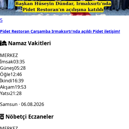
5
Pidet Restoran Çarşamba Irmaksırtı'nda açıldı Pidet iletişim!
Namaz Vakitleri
MERKEZ
İmsak
03:35
Güneş
05:28
Öğle
12:46
İkindi
16:39
Akşam
19:53
Yatsı
21:28
Samsun · 06.08.2026
Nöbetçi Eczaneler
MERKEZ