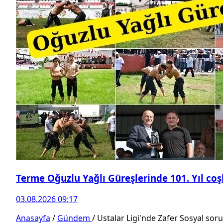
Terme Oğuzlu Yağlı Güreşlerinde 101. Yıl co
03.08.2026 09:17
Anasayfa
/
Gündem
/
Ustalar Ligi'nde Zafer Sosyal sor