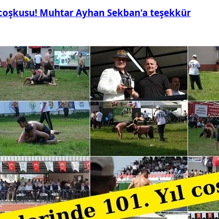
 coşkusu! Muhtar Ayhan Sekban'a teşekkür