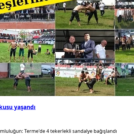
şkusu yaşandı
umluluğun: Terme'de 4 tekerlekli sandalye bağışlandı