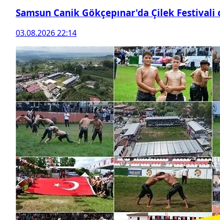
Samsun Canik Gökçepınar'da Çilek Festivali
03.08.2026 22:14