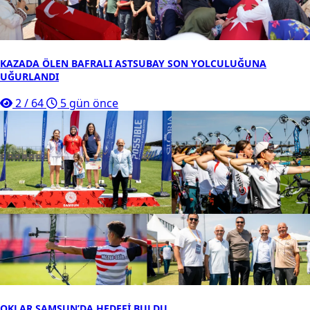
KAZADA ÖLEN BAFRALI ASTSUBAY SON YOLCULUĞUNA
UĞURLANDI
2
/
64
5 gün önce
OKLAR SAMSUN’DA HEDEFİ BULDU