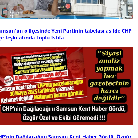
msun'un o ilçesinde Yeni Partinin tabelası asıldı: CHP
çe Teşkilatında Toplu İstifa
HP'nin Dağılacağını Samsun Kent Haber Gördü, Özgür