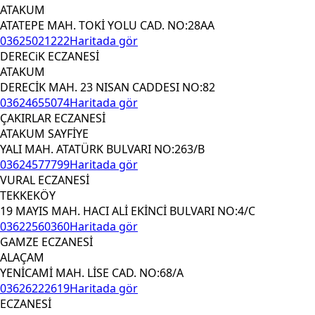
ATAKUM
ATATEPE MAH. TOKİ YOLU CAD. NO:28AA
03625021222
Haritada gör
DERECiK ECZANESİ
ATAKUM
DERECİK MAH. 23 NISAN CADDESI NO:82
03624655074
Haritada gör
ÇAKIRLAR ECZANESİ
ATAKUM SAYFİYE
YALI MAH. ATATÜRK BULVARI NO:263/B
03624577799
Haritada gör
VURAL ECZANESİ
TEKKEKÖY
19 MAYIS MAH. HACI ALİ EKİNCİ BULVARI NO:4/C
03622560360
Haritada gör
GAMZE ECZANESİ
ALAÇAM
YENİCAMİ MAH. LİSE CAD. NO:68/A
03626222619
Haritada gör
ECZANESİ