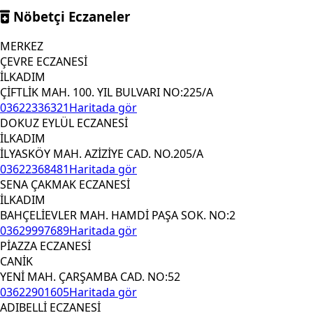
Nöbetçi Eczaneler
MERKEZ
ÇEVRE ECZANESİ
İLKADIM
ÇİFTLİK MAH. 100. YIL BULVARI NO:225/A
03622336321
Haritada gör
DOKUZ EYLÜL ECZANESİ
İLKADIM
İLYASKÖY MAH. AZİZİYE CAD. NO.205/A
03622368481
Haritada gör
SENA ÇAKMAK ECZANESİ
İLKADIM
BAHÇELİEVLER MAH. HAMDİ PAŞA SOK. NO:2
03629997689
Haritada gör
PİAZZA ECZANESİ
CANİK
YENİ MAH. ÇARŞAMBA CAD. NO:52
03622901605
Haritada gör
ADIBELLİ ECZANESİ