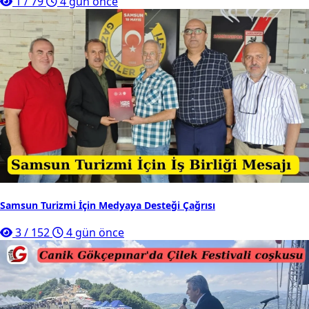
1
/
79
4 gün önce
Samsun Turizmi İçin Medyaya Desteği Çağrısı
3
/
152
4 gün önce