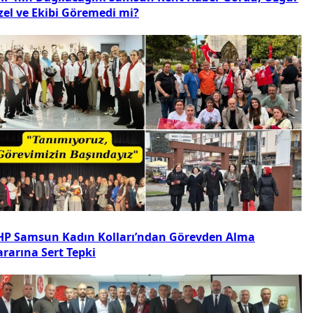
zel ve Ekibi Göremedi mi?
HP Samsun Kadın Kolları’ndan Görevden Alma
ararına Sert Tepki