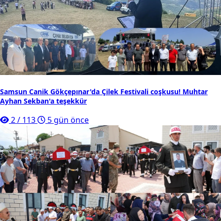
Samsun Canik Gökçepınar'da Çilek Festivali coşkusu! Muhtar
Ayhan Sekban'a teşekkür
2
/
113
5 gün önce