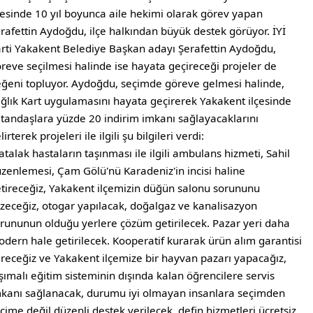
çesinde 10 yıl boyunca aile hekimi olarak görev yapan
rafettin Aydoğdu, ilçe halkından büyük destek görüyor. İYİ
rti Yakakent Belediye Başkan adayı Şerafettin Aydoğdu,
reve seçilmesi halinde ise hayata geçireceği projeler de
ğeni topluyor. Aydoğdu, seçimde göreve gelmesi halinde,
ğlık Kart uygulamasını hayata geçirerek Yakakent ilçesinde
tandaşlara yüzde 20 indirim imkanı sağlayacaklarını
lirterek projeleri ile ilgili şu bilgileri verdi:
atalak hastaların taşınması ile ilgili ambulans hizmeti, Sahil
zenlemesi, Çam Gölü'nü Karadeniz'in incisi haline
tireceğiz, Yakakent ilçemizin düğün salonu sorununu
zeceğiz, otogar yapılacak, doğalgaz ve kanalisazyon
rununun olduğu yerlere çözüm getirilecek. Pazar yeri daha
dern hale getirilecek. Kooperatif kurarak ürün alım garantisi
receğiz ve Yakakent ilçemize bir hayvan pazarı yapacağız,
şımalı eğitim sisteminin dışında kalan öğrencilere servis
kanı sağlanacak, durumu iyi olmayan insanlara seçimden
çime değil düzenli destek verilecek, defin hizmetleri ücretsiz