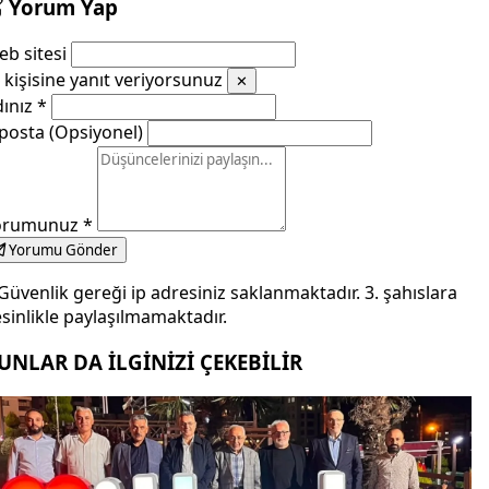
Yorum Yap
b sitesi
kişisine yanıt veriyorsunuz
✕
dınız
*
posta (Opsiyonel)
orumunuz
*
Yorumu Gönder
Güvenlik gereği ip adresiniz saklanmaktadır. 3. şahıslara
sinlikle paylaşılmamaktadır.
UNLAR DA İLGİNİZİ ÇEKEBİLİR