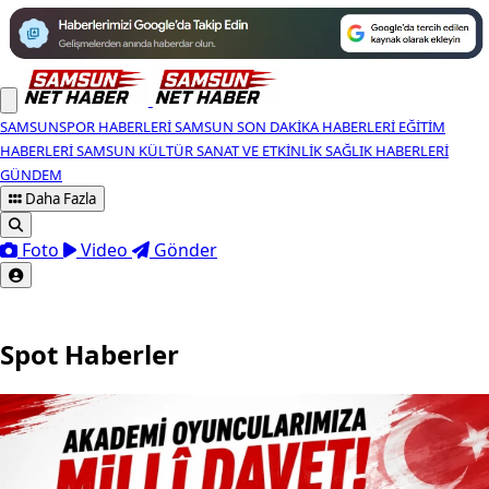
SAMSUNSPOR HABERLERI
SAMSUN SON DAKIKA HABERLERI
EĞITIM
HABERLERI
SAMSUN KÜLTÜR SANAT VE ETKINLIK
SAĞLIK HABERLERI
GÜNDEM
Daha Fazla
Foto
Video
Gönder
Spot Haberler