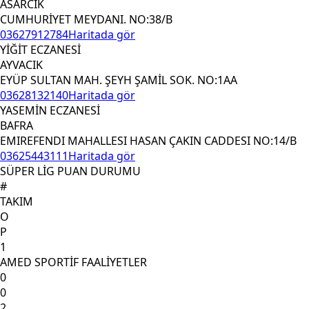
ASARCIK
CUMHURİYET MEYDANI. NO:38/B
03627912784
Haritada gör
YİĞİT ECZANESİ
AYVACIK
EYÜP SULTAN MAH. ŞEYH ŞAMİL SOK. NO:1AA
03628132140
Haritada gör
YASEMİN ECZANESİ
BAFRA
EMIREFENDI MAHALLESI HASAN ÇAKIN CADDESI NO:14/B
03625443111
Haritada gör
SÜPER LİG PUAN DURUMU
#
TAKIM
O
P
1
AMED SPORTİF FAALİYETLER
0
0
2