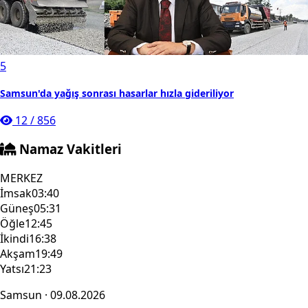
5
Samsun'da yağış sonrası hasarlar hızla gideriliyor
12
/
856
Namaz Vakitleri
MERKEZ
İmsak
03:40
Güneş
05:31
Öğle
12:45
İkindi
16:38
Akşam
19:49
Yatsı
21:23
Samsun · 09.08.2026