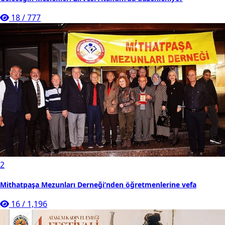
18
/
777
2
Mithatpaşa Mezunları Derneği’nden öğretmenlerine vefa
16
/
1,196