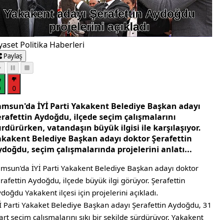
yaset Politika Haberleri
Paylaş
0
0
amsun'da İYİ Parti Yakakent Belediye Başkan adayı
erafettin Aydoğdu, ilçede seçim çalışmalarını
rdürürken, vatandaşın büyük ilgisi ile karşılaşıyor.
akakent Belediye Başkan adayı doktor Şerafettin
doğdu, seçim çalışmalarında projelerini anlatı...
msun'da İYİ Parti Yakakent Belediye Başkan adayı doktor
rafettin Aydoğdu, ilçede büyük ilgi görüyor. Şerafettin
doğdu Yakakent ilçesi için projelerini açıkladı.
İ Parti Yakaket Belediye Başkan adayı Şerafettin Aydoğdu, 31
rt seçim çalışmalarını sıkı bir şekilde sürdürüyor. Yakakent