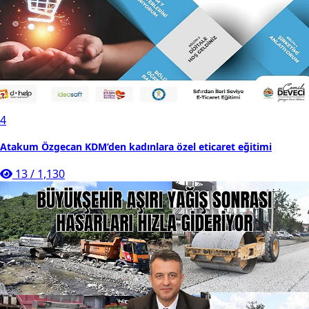
4
Atakum Özgecan KDM’den kadınlara özel eticaret eğitimi
13
/
1,130