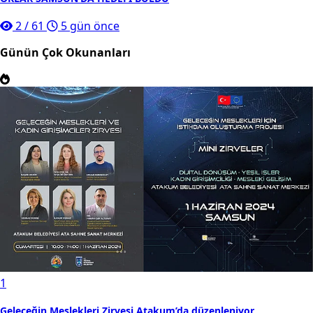
2
/
61
5 gün önce
Günün Çok Okunanları
1
Geleceğin Meslekleri Zirvesi Atakum’da düzenleniyor