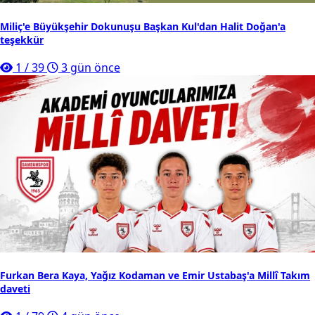
Miliç'e Büyükşehir Dokunuşu Başkan Kul'dan Halit Doğan'a
teşekkür
1
/
39
3 gün önce
Furkan Bera Kaya, Yağız Kodaman ve Emir Ustabaş'a Millî Takım
daveti