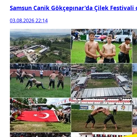
Samsun Canik Gökçepınar'da Çilek Festivali
03.08.2026 22:14