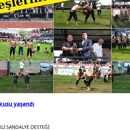
şkusu yaşandı
EKLİ SANDALYE DESTEĞİ