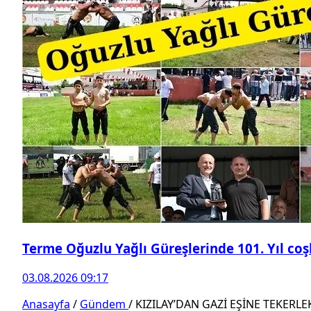
Terme Oğuzlu Yağlı Güreşlerinde 101. Yıl co
03.08.2026 09:17
Anasayfa
/
Gündem
/
KIZILAY’DAN GAZİ EŞİNE TEKERL