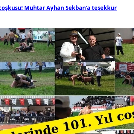
 coşkusu! Muhtar Ayhan Sekban'a teşekkür