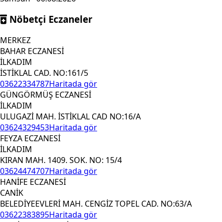
Nöbetçi Eczaneler
MERKEZ
BAHAR ECZANESİ
İLKADIM
İSTİKLAL CAD. NO:161/5
03622334787
Haritada gör
GÜNGÖRMÜŞ ECZANESİ
İLKADIM
ULUGAZİ MAH. İSTİKLAL CAD NO:16/A
03624329453
Haritada gör
FEYZA ECZANESİ
İLKADIM
KIRAN MAH. 1409. SOK. NO: 15/4
03624474707
Haritada gör
HANİFE ECZANESİ
CANİK
BELEDİYEEVLERİ MAH. CENGİZ TOPEL CAD. NO:63/A
03622383895
Haritada gör