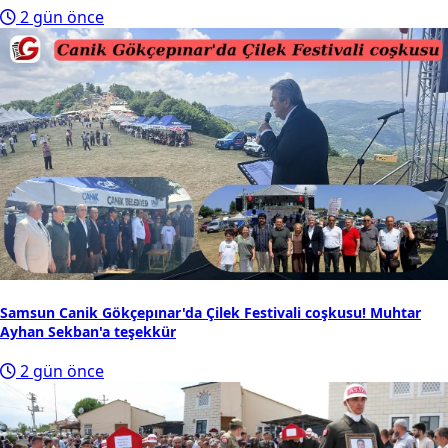
2 gün önce
Samsun Canik Gökçepınar'da Çilek Festivali coşkusu! Muhtar
Ayhan Sekban'a teşekkür
2 gün önce