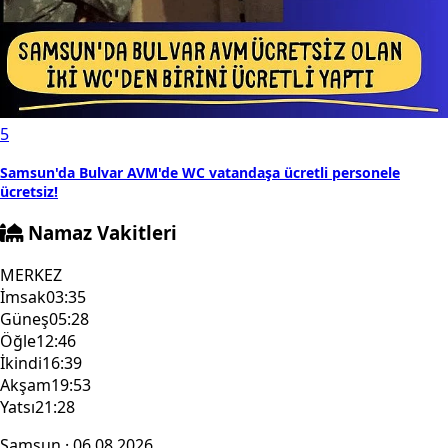
5
Samsun'da Bulvar AVM'de WC vatandaşa ücretli personele
ücretsiz!
Namaz Vakitleri
MERKEZ
İmsak
03:35
Güneş
05:28
Öğle
12:46
İkindi
16:39
Akşam
19:53
Yatsı
21:28
Samsun · 06.08.2026