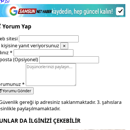
Yorum Yap
b sitesi
kişisine yanıt veriyorsunuz
✕
dınız
*
posta (Opsiyonel)
orumunuz
*
Yorumu Gönder
Güvenlik gereği ip adresiniz saklanmaktadır. 3. şahıslara
sinlikle paylaşılmamaktadır.
UNLAR DA İLGİNİZİ ÇEKEBİLİR