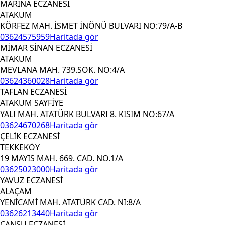
MARİNA ECZANESİ
ATAKUM
KÖRFEZ MAH. İSMET İNÖNÜ BULVARI NO:79/A-B
03624575959
Haritada gör
MİMAR SİNAN ECZANESİ
ATAKUM
MEVLANA MAH. 739.SOK. NO:4/A
03624360028
Haritada gör
TAFLAN ECZANESİ
ATAKUM SAYFİYE
YALI MAH. ATATÜRK BULVARI 8. KISIM NO:67/A
03624670268
Haritada gör
ÇELİK ECZANESİ
TEKKEKÖY
19 MAYIS MAH. 669. CAD. NO.1/A
03625023000
Haritada gör
YAVUZ ECZANESİ
ALAÇAM
YENİCAMİ MAH. ATATÜRK CAD. NI:8/A
03626213440
Haritada gör
CANSU ECZANESİ