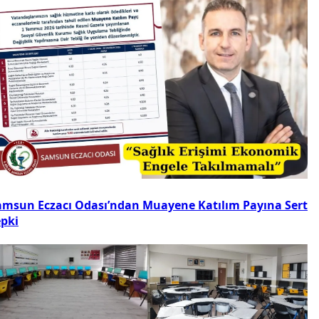
amsun Eczacı Odası’ndan Muayene Katılım Payına Sert
epki