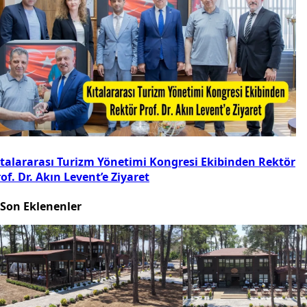
ıtalararası Turizm Yönetimi Kongresi Ekibinden Rektör
of. Dr. Akın Levent’e Ziyaret
Son Eklenenler