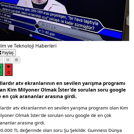
lim ve Teknoloji Haberleri
Paylaş
0
0
ıllardır atv ekranlarının en sevilen yarışma programı
lan Kim Milyoner Olmak İster'de sorulan soru google
e en çok arananlar arasına girdi.
llardır atv ekranlarının en sevilen yarışma programı olan Kim
lyoner Olmak İster'de sorulan soru google de en çok
ananlar arasına girdi.
0.000 TL değerinde olan soru Şu Şekilde: Guinness Dünya