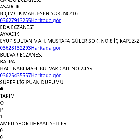
ASARCIK
BİÇİMCİK MAH. ESEN SOK. NO:16
03627913255
Haritada gör
EDA ECZANESİ
AYVACIK
EYÜP SULTAN MAH. MUSTAFA GÜLER SOK. NO.8 İÇ KAPI Z-2
03628132293
Haritada gör
BULVAR ECZANESİ
BAFRA
HACI NABİ MAH. BULVAR CAD. NO:24/G
03625435557
Haritada gör
SÜPER LİG PUAN DURUMU
#
TAKIM
O
P
1
AMED SPORTİF FAALİYETLER
0
0