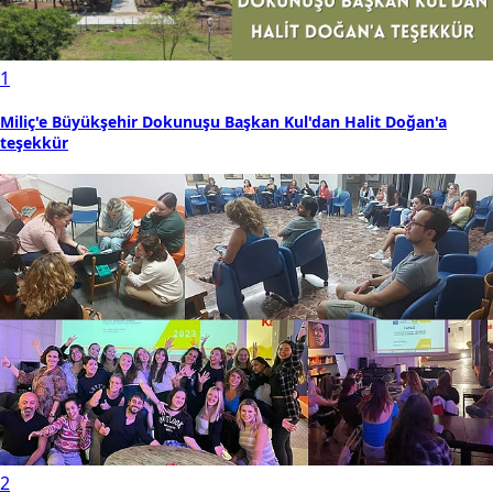
1
Miliç'e Büyükşehir Dokunuşu Başkan Kul'dan Halit Doğan'a
teşekkür
2