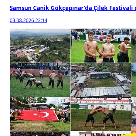
Samsun Canik Gökçepınar'da Çilek Festivali
03.08.2026 22:14