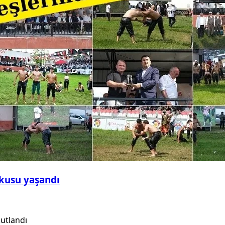
şkusu yaşandı
utlandı