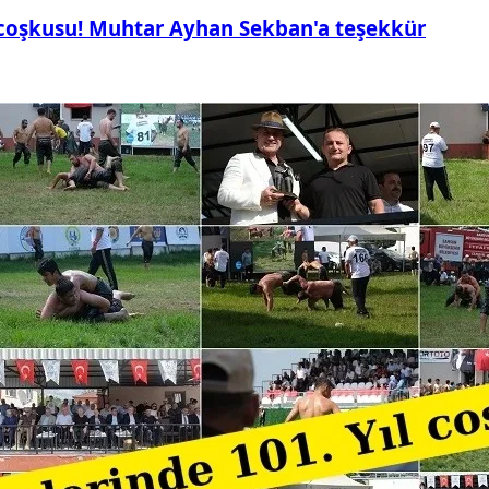
 coşkusu! Muhtar Ayhan Sekban'a teşekkür