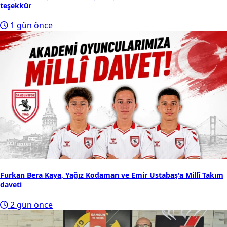
teşekkür
1 gün önce
Furkan Bera Kaya, Yağız Kodaman ve Emir Ustabaş'a Millî Takım
daveti
2 gün önce