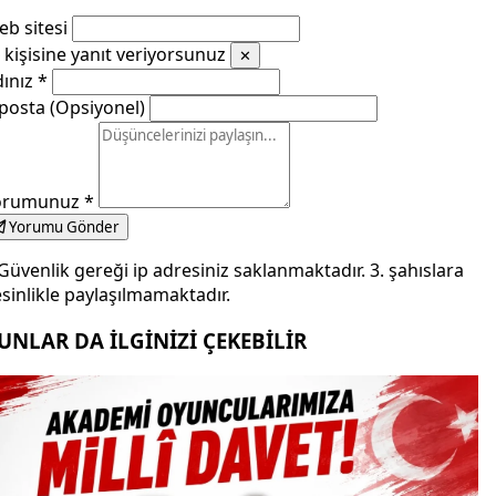
b sitesi
kişisine yanıt veriyorsunuz
✕
dınız
*
posta (Opsiyonel)
orumunuz
*
Yorumu Gönder
Güvenlik gereği ip adresiniz saklanmaktadır. 3. şahıslara
sinlikle paylaşılmamaktadır.
UNLAR DA İLGİNİZİ ÇEKEBİLİR