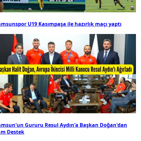
amsunspor U19 Kasımpaşa ile hazırlık maçı yaptı
amsun'un Gururu Resul Aydın'a Başkan Doğan'dan
am Destek