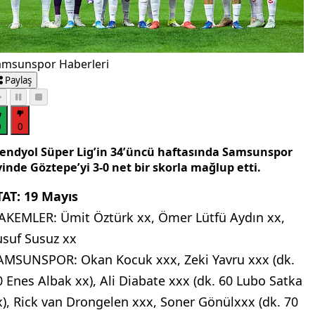
amsunspor Haberleri
Paylaş
0
0
rendyol Süper Lig’in 34’üncü haftasında Samsunspor
inde Göztepe’yi 3-0 net bir skorla mağlup etti.
TAT: 19 Mayıs
AKEMLER: Ümit Öztürk xx, Ömer Lütfü Aydın xx,
usuf Susuz xx
AMSUNSPOR: Okan Kocuk xxx, Zeki Yavru xxx (dk.
0 Enes Albak xx), Ali Diabate xxx (dk. 60 Lubo Satka
x), Rick van Drongelen xxx, Soner Gönülxxx (dk. 70