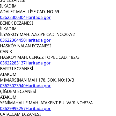
SU ECZANESİ
İLKADIM
ADALET MAH. LİSE CAD. NO:69
03622300304
Haritada gör
BENEK ECZANESİ
İLKADIM
İLYASKÖY MAH. AZiZiYE CAD. NO:207/2
03622364450
Haritada gör
HASKÖY NALAN ECZANESİ
CANİK
HASKÖY MAH. CENGİZ TOPEL CAD. 182/3
03622283137
Haritada gör
BARTU ECZANESİ
ATAKUM
MİMARSİNAN MAH 178. SOK. NO:19/B
03625023940
Haritada gör
ÇİĞDEM ECZANESİ
ATAKUM
YENİMAHALLE MAH. ATAKENT BULVARI NO:83/A
03629995257
Haritada gör
ÇATALÇAM ECZANESİ