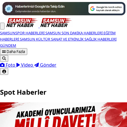
SAMSUNSPOR HABERLERI
SAMSUN SON DAKIKA HABERLERI
EĞITIM
HABERLERI
SAMSUN KÜLTÜR SANAT VE ETKINLIK
SAĞLIK HABERLERI
GÜNDEM
Daha Fazla
Foto
Video
Gönder
Spot Haberler