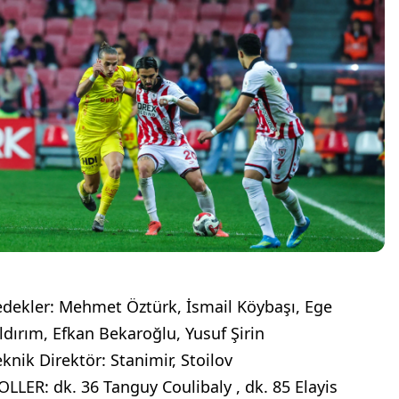
edekler: Mehmet Öztürk, İsmail Köybaşı, Ege
ıldırım, Efkan Bekaroğlu, Yusuf Şirin
eknik Direktör: Stanimir, Stoilov
OLLER: dk. 36 Tanguy Coulibaly , dk. 85 Elayis