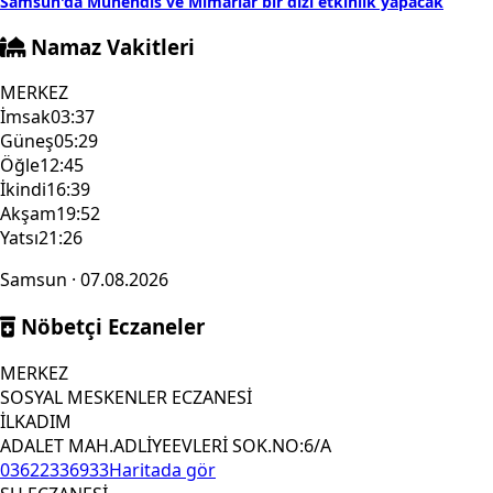
Samsun'da Mühendis ve Mimarlar bir dizi etkinlik yapacak
Namaz Vakitleri
MERKEZ
İmsak
03:37
Güneş
05:29
Öğle
12:45
İkindi
16:39
Akşam
19:52
Yatsı
21:26
Samsun · 07.08.2026
Nöbetçi Eczaneler
MERKEZ
SOSYAL MESKENLER ECZANESİ
İLKADIM
ADALET MAH.ADLİYEEVLERİ SOK.NO:6/A
03622336933
Haritada gör