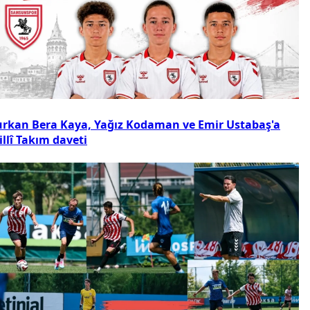
urkan Bera Kaya, Yağız Kodaman ve Emir Ustabaş'a
llî Takım daveti