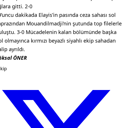
lara gitti. 2-0
9’uncu dakikada Elayis’in pasında ceza sahası sol
aprazından Mouandilmadji’nin şutunda top filelerle
uluştu. 3-0 Mücadelenin kalan bölümünde başka
ol olmayınca kırmızı beyazlı siyahlı ekip sahadan
lip ayrıldı.
öksal ÖNER
kip