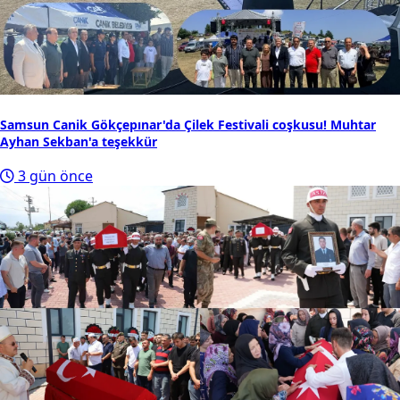
Samsun Canik Gökçepınar'da Çilek Festivali coşkusu! Muhtar
Ayhan Sekban'a teşekkür
3 gün önce