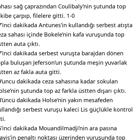
ahası sağ çaprazından Coulibaly’nin şutunda top
kibe çarpıp, filelere gitti. 1-0
7’inci dakikada Antunes’in kullandığı serbest atışta
eza sahası içinde Bokele’nin kafa vuruşunda top
tten auta çıktı.
7’inci dakikada serbest vuruşta barajdan dönen
opla buluşan Jeferson’un şutunda meşin yuvarlak
tten az fakla auta gitti.
9’uncu dakikada ceza sahasına kadar sokulan
olse’nin şutunda top az farkla üstten dışarı çıktı.
3’üncü dakikada Holse’nin yakın mesafeden
ullandığı serbest vuruşu kaleci Lis güçlükle kontrol
ti.
5’inci dakikada Mouandilmadji’nin ara pasına
layis’in penaltı noktası üzerinden vuruşunda top