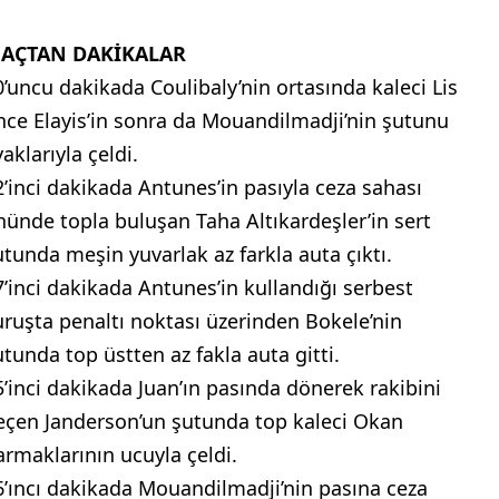
AÇTAN DAKİKALAR
0’uncu dakikada Coulibaly’nin ortasında kaleci Lis
nce Elayis’in sonra da Mouandilmadji’nin şutunu
aklarıyla çeldi.
2’inci dakikada Antunes’in pasıyla ceza sahası
nünde topla buluşan Taha Altıkardeşler’in sert
utunda meşin yuvarlak az farkla auta çıktı.
7’inci dakikada Antunes’in kullandığı serbest
uruşta penaltı noktası üzerinden Bokele’nin
utunda top üstten az fakla auta gitti.
5’inci dakikada Juan’ın pasında dönerek rakibini
eçen Janderson’un şutunda top kaleci Okan
armaklarının ucuyla çeldi.
6’ıncı dakikada Mouandilmadji’nin pasına ceza