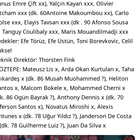
unus Emre Çift xx), Yalçın Kayan xxx, Olivier
tcham xxx (dk. 60Antoine Makoumbou xx), Carlo
olse xxx, Elayis Tavsan xxx (dk . 90 Afonso Sousa
), Tanguy Coulibaly xxx, Maris Mouandilmadji xxx
edekler: Efe Törüz, Efe Üstün, Toni Borevkovic, Celil
üksel
eknik Direktör: Thorsten Fink
ÖZTEPE: Mateusz Lis x, Arda Okan Kurtulan x, Taha
lıkardeş x (dk. 86 Musah Muohammed ?), Heliton
antos x, Malcom Bokele x, Mohammed Cherni x
dk. 86 Ogün Bayrak ?), Anthony Dennis x (dk. 70
eferson Santos x), Novatus Miroshi x, Alexis
ntunes x (dk. 78 Uğur Yıldız ?), Janderson De Costa
 (dk. 78 Guilherme Luiz ?), Juan Da Silva x