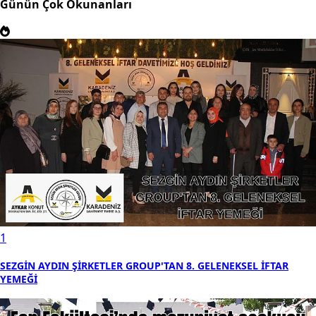
Günün Çok Okunanları
1
SEZGİN AYDIN ŞİRKETLER GROUP'TAN 8. GELENEKSEL İFTAR
YEMEĞİ