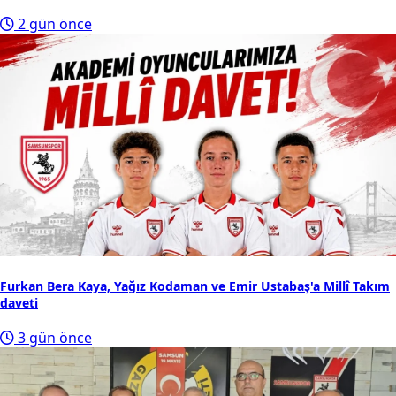
2 gün önce
Furkan Bera Kaya, Yağız Kodaman ve Emir Ustabaş'a Millî Takım
daveti
3 gün önce