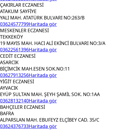
ÇAKIRLAR ECZANESİ
ATAKUM SAYFİYE
YALI MAH. ATATÜRK BULVARI NO:263/B
03624577799
Haritada gör
MESKENLER ECZANESİ
TEKKEKÖY
19 MAYIS MAH. HACI ALİ EKİNCİ BULVARI NO:3/A
03622561396
Haritada gör
CEDİT ECZANESİ
ASARCIK
BİÇİMCİK MAH.ESEN SOK.NO:11
03627913256
Haritada gör
YİĞİT ECZANESİ
AYVACIK
EYÜP SULTAN MAH. ŞEYH ŞAMİL SOK. NO:1AA
03628132140
Haritada gör
BAHÇELER ECZANESİ
BAFRA
ALPARSLAN MAH. EBUFEYZ ELÇİBEY CAD. 35/C
03624376733
Haritada gör