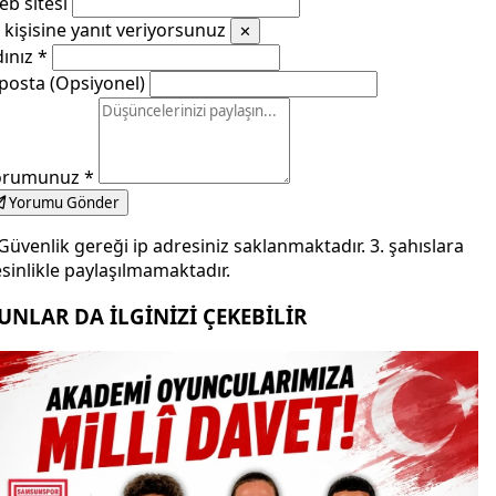
b sitesi
kişisine yanıt veriyorsunuz
✕
dınız
*
posta (Opsiyonel)
orumunuz
*
Yorumu Gönder
Güvenlik gereği ip adresiniz saklanmaktadır. 3. şahıslara
sinlikle paylaşılmamaktadır.
UNLAR DA İLGİNİZİ ÇEKEBİLİR