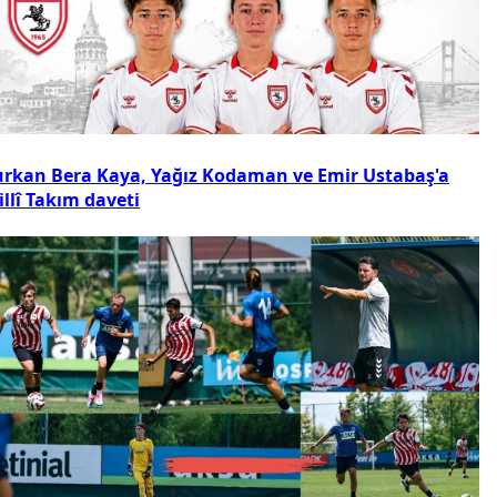
urkan Bera Kaya, Yağız Kodaman ve Emir Ustabaş'a
llî Takım daveti