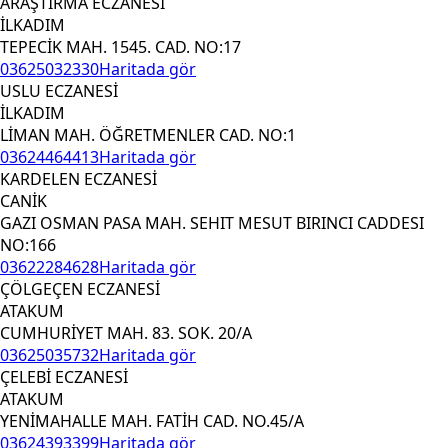
ARAŞTIRMA ECZANESİ
İLKADIM
TEPECİK MAH. 1545. CAD. NO:17
03625032330
Haritada gör
USLU ECZANESİ
İLKADIM
LİMAN MAH. ÖĞRETMENLER CAD. NO:1
03624464413
Haritada gör
KARDELEN ECZANESİ
CANİK
GAZI OSMAN PASA MAH. SEHIT MESUT BIRINCI CADDESI
NO:166
03622284628
Haritada gör
ÇÖLGEÇEN ECZANESİ
ATAKUM
CUMHURİYET MAH. 83. SOK. 20/A
03625035732
Haritada gör
ÇELEBİ ECZANESİ
ATAKUM
YENİMAHALLE MAH. FATİH CAD. NO.45/A
03624393399
Haritada gör