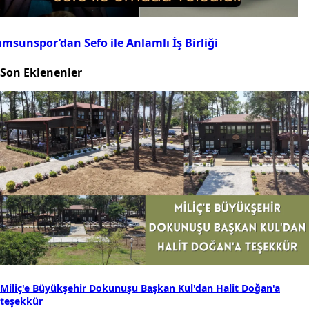
msunspor’dan Sefo ile Anlamlı İş Birliği
Son Eklenenler
Miliç'e Büyükşehir Dokunuşu Başkan Kul'dan Halit Doğan'a
teşekkür