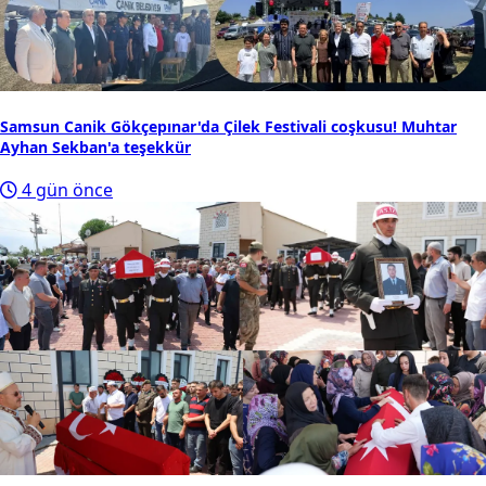
Samsun Canik Gökçepınar'da Çilek Festivali coşkusu! Muhtar
Ayhan Sekban'a teşekkür
4 gün önce