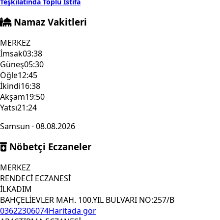
Teşkilatında Toplu İstifa
Namaz Vakitleri
MERKEZ
İmsak
03:38
Güneş
05:30
Öğle
12:45
İkindi
16:38
Akşam
19:50
Yatsı
21:24
Samsun · 08.08.2026
Nöbetçi Eczaneler
MERKEZ
RENDECİ ECZANESİ
İLKADIM
BAHÇELİEVLER MAH. 100.YIL BULVARI NO:257/B
03622306074
Haritada gör