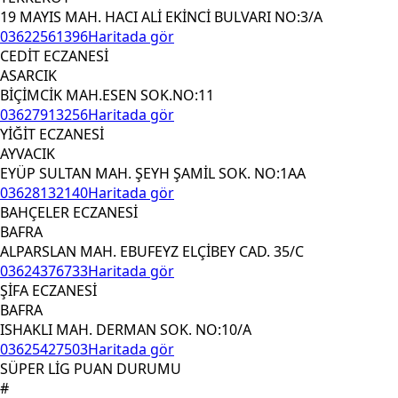
19 MAYIS MAH. HACI ALİ EKİNCİ BULVARI NO:3/A
03622561396
Haritada gör
CEDİT ECZANESİ
ASARCIK
BİÇİMCİK MAH.ESEN SOK.NO:11
03627913256
Haritada gör
YİĞİT ECZANESİ
AYVACIK
EYÜP SULTAN MAH. ŞEYH ŞAMİL SOK. NO:1AA
03628132140
Haritada gör
BAHÇELER ECZANESİ
BAFRA
ALPARSLAN MAH. EBUFEYZ ELÇİBEY CAD. 35/C
03624376733
Haritada gör
ŞİFA ECZANESİ
BAFRA
ISHAKLI MAH. DERMAN SOK. NO:10/A
03625427503
Haritada gör
SÜPER LİG PUAN DURUMU
#