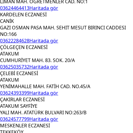
LİMAN MAH. ÖĞRETMENLER CAD. NO:1
03624464413
Haritada gör
KARDELEN ECZANESİ
CANİK
GAZI OSMAN PASA MAH. SEHIT MESUT BIRINCI CADDESI
NO:166
03622284628
Haritada gör
ÇÖLGEÇEN ECZANESİ
ATAKUM
CUMHURİYET MAH. 83. SOK. 20/A
03625035732
Haritada gör
ÇELEBİ ECZANESİ
ATAKUM
YENİMAHALLE MAH. FATİH CAD. NO.45/A
03624393399
Haritada gör
ÇAKIRLAR ECZANESİ
ATAKUM SAYFİYE
YALI MAH. ATATÜRK BULVARI NO:263/B
03624577799
Haritada gör
MESKENLER ECZANESİ
TEKKEKÖY