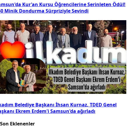
amsun'da Kur'an Kursu Öğrencilerine Serinleten Ödül!
50 Minik Dondurma Sürpriziyle Sevindi
lkadım Belediye Başkanı İhsan Kurnaz, TDED Genel
aşkanı Ekrem Erdem'i Samsun'da ağırladı
Son Eklenenler