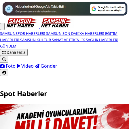
SAMSUNSPOR HABERLERI
SAMSUN SON DAKIKA HABERLERI
EĞITIM
HABERLERI
SAMSUN KÜLTÜR SANAT VE ETKINLIK
SAĞLIK HABERLERI
GÜNDEM
Daha Fazla
Foto
Video
Gönder
Spot Haberler