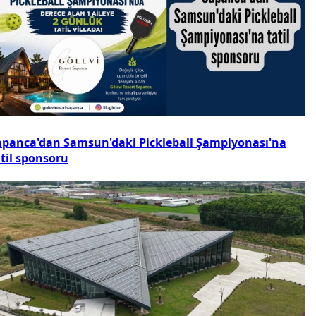
apanca'dan Samsun'daki Pickleball Şampiyonası'na
atil sponsoru