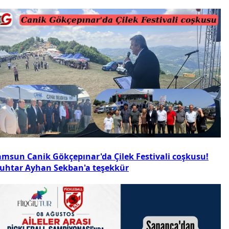
amsun Canik Gökçepınar'da Çilek Festivali coşkusu!
uhtar Ayhan Sekban'a teşekkür