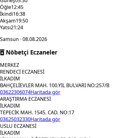
Güneş
05:30
Öğle
12:45
İkindi
16:38
Akşam
19:50
Yatsı
21:24
Samsun · 08.08.2026
Nöbetçi Eczaneler
MERKEZ
RENDECİ ECZANESİ
İLKADIM
BAHÇELİEVLER MAH. 100.YIL BULVARI NO:257/B
03622306074
Haritada gör
ARAŞTIRMA ECZANESİ
İLKADIM
TEPECİK MAH. 1545. CAD. NO:17
03625032330
Haritada gör
USLU ECZANESİ
İLKADIM