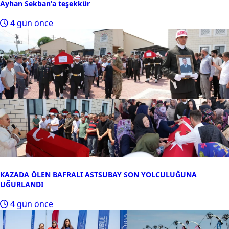
Ayhan Sekban'a teşekkür
4 gün önce
KAZADA ÖLEN BAFRALI ASTSUBAY SON YOLCULUĞUNA
UĞURLANDI
4 gün önce