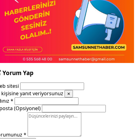
Yorum Yap
b sitesi
kişisine yanıt veriyorsunuz
✕
dınız
*
posta (Opsiyonel)
orumunuz
*