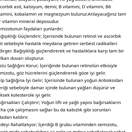
corbik asit, kalsiyum, demir, B vitamini, D vitamini, B6
tamini, kobalamin ve magnezyum bulunur.Anlayacağınız tam
r vitamin mineral deposudur.
mizotunun faydaları şunlardır;
ğışıklığı Güçlendirir; İçerisinde bulunan retinol ve ascorbik
it sebebiyle hastalık meydana getiren serbest radikalleri
dirger. Bağışıklığı güçlendirerek ve hastalıklara karşı tam bir
lkan duvarı oluşturur.
zü Sağlığını Korur; İçeriğinde bulunan retinolün etkisiyle
mizotu, göz hücrelerini güçlendirerek göze iyi gelir.
lp Sağlığına İyi Gelir; İçerisinde bulunan yoğun Antioksidan
eriği sebebiyle damar içinde bulunan yağları düşürür ve
ksek kolesterole iyi gelir.
ğırsakları Çalıştırır; Yoğun lifli ve yağlı yapısı bağırsakların
ha çok çalışmasını sağlar bu da kabızlık gibi sorunları
tadan kaldırır.
deyi Rahatlatıyor; İçerdiği B grubu vitaminden semizotu,
rçok mide rahatsızlığına iyi gelir ve mdeyi rahatlatarak rahat