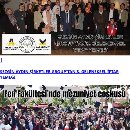
1
SEZGİN AYDIN ŞİRKETLER GROUP'TAN 8. GELENEKSEL İFTAR
YEMEĞİ