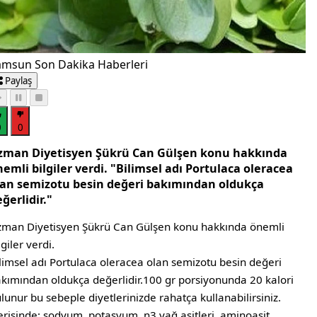
amsun Son Dakika Haberleri
Paylaş
0
0
zman Diyetisyen Şükrü Can Gülşen konu hakkında
emli bilgiler verdi. "Bilimsel adı Portulaca oleracea
lan semizotu besin değeri bakımından oldukça
ğerlidir."
man Diyetisyen Şükrü Can Gülşen konu hakkında önemli
lgiler verdi.
limsel adı Portulaca oleracea olan semizotu besin değeri
kımından oldukça değerlidir.100 gr porsiyonunda 20 kalori
lunur bu sebeple diyetlerinizde rahatça kullanabilirsiniz.
erisinde; sodyum, potasyum, n3 yağ asitleri, aminoasit