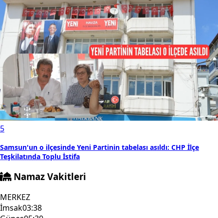
5
Samsun'un o ilçesinde Yeni Partinin tabelası asıldı: CHP İlçe
Teşkilatında Toplu İstifa
Namaz Vakitleri
MERKEZ
İmsak
03:38