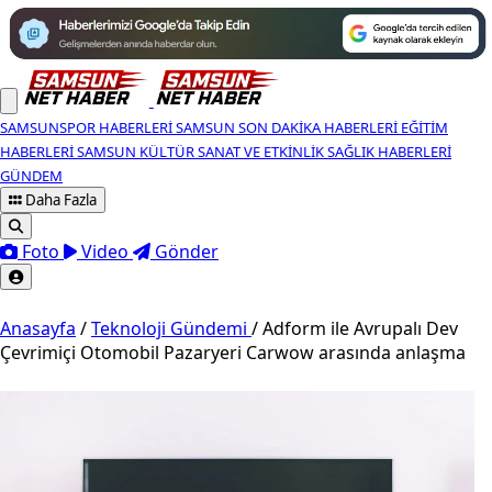
SAMSUNSPOR HABERLERI
SAMSUN SON DAKIKA HABERLERI
EĞITIM
HABERLERI
SAMSUN KÜLTÜR SANAT VE ETKINLIK
SAĞLIK HABERLERI
GÜNDEM
Daha Fazla
Foto
Video
Gönder
Anasayfa
/
Teknoloji Gündemi
/
Adform ile Avrupalı Dev
Çevrimiçi Otomobil Pazaryeri Carwow arasında anlaşma