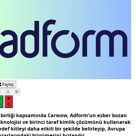
Paylaş
0
0
ş birliği kapsamında Carwow, Adform’un ezber bozan
eknolojisi ve birinci taraf kimlik çözümünü kullanarak
def kitleyi daha etkili bir şekilde belirleyip, Avrupa
azarlarındaki büyümesini hızlandır...