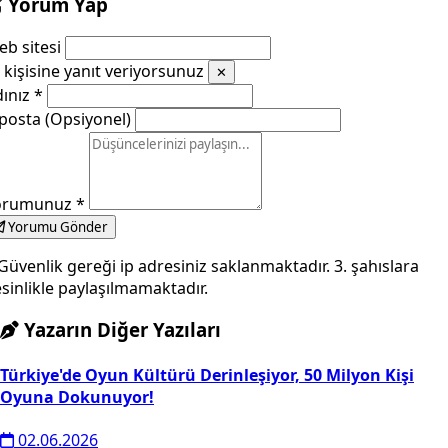
Yorum Yap
b sitesi
kişisine yanıt veriyorsunuz
✕
dınız
*
posta (Opsiyonel)
orumunuz
*
Yorumu Gönder
Güvenlik gereği ip adresiniz saklanmaktadır. 3. şahıslara
sinlikle paylaşılmamaktadır.
Yazarın Diğer Yazıları
Türkiye'de Oyun Kültürü Derinleşiyor, 50 Milyon Kişi
Oyuna Dokunuyor!
02.06.2026