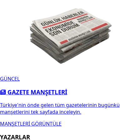
GÜNCEL
GAZETE MANŞETLERİ
Türkiye'nin önde gelen tüm gazetelerinin bugünkü
manşetlerini tek sayfada inceleyin.
MANŞETLERİ GÖRÜNTÜLE
YAZARLAR