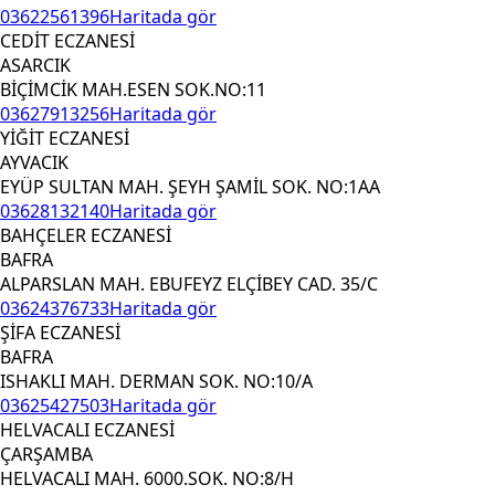
03622561396
Haritada gör
CEDİT ECZANESİ
ASARCIK
BİÇİMCİK MAH.ESEN SOK.NO:11
03627913256
Haritada gör
YİĞİT ECZANESİ
AYVACIK
EYÜP SULTAN MAH. ŞEYH ŞAMİL SOK. NO:1AA
03628132140
Haritada gör
BAHÇELER ECZANESİ
BAFRA
ALPARSLAN MAH. EBUFEYZ ELÇİBEY CAD. 35/C
03624376733
Haritada gör
ŞİFA ECZANESİ
BAFRA
ISHAKLI MAH. DERMAN SOK. NO:10/A
03625427503
Haritada gör
HELVACALI ECZANESİ
ÇARŞAMBA
HELVACALI MAH. 6000.SOK. NO:8/H