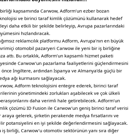
 birliği kapsamında Carwow, Adform’un ezber bozan
knolojisi ve birinci taraf kimlik çözümünü kullanarak hedef
tleyi daha etkili bir şekilde belirleyip, Avrupa pazarlarındaki
yümesini hızlandıracak.
ğımsız reklamcılık platformu Adform, Avrupa’nın en büyük
vrimiçi otomobil pazaryeri Carwow ile yeni bir iş birliğine
za attı. Bu ortaklık, Adform’un kapsamlı hizmet paketi
yesinde Carwow’un pazarlama faaliyetlerini güçlendirmesini
 önce İngiltere, ardından İspanya ve Almanya’da güçlü bir
dya ağı kurmasını sağlayacak.
rwow, Adform teknolojisini entegre ederek, birinci taraf
rilerinin yönetimindeki zorlukları aşabilecek ve çok ülkeli
erasyonlarını daha verimli hale getirebilecek. Adform’un
mlik çözümü ID Fusion ile Carwow’un geniş birinci taraf verisi
r araya gelerek, şirketin perakende medya fırsatlarını ve
lir potansiyelini en iyi şekilde değerlendirmesini sağlayacak.
 iş birliği, Carwow’u otomotiv sektörünün yanı sıra diğer