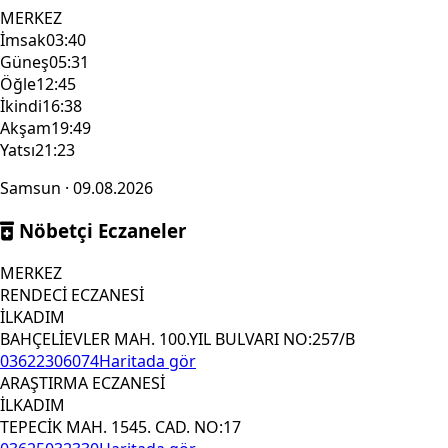
MERKEZ
İmsak
03:40
Güneş
05:31
Öğle
12:45
İkindi
16:38
Akşam
19:49
Yatsı
21:23
Samsun · 09.08.2026
Nöbetçi Eczaneler
MERKEZ
RENDECİ ECZANESİ
İLKADIM
BAHÇELİEVLER MAH. 100.YIL BULVARI NO:257/B
03622306074
Haritada gör
ARAŞTIRMA ECZANESİ
İLKADIM
TEPECİK MAH. 1545. CAD. NO:17