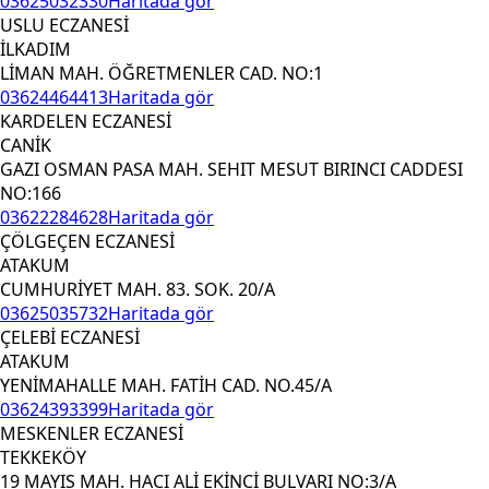
03625032330
Haritada gör
USLU ECZANESİ
İLKADIM
LİMAN MAH. ÖĞRETMENLER CAD. NO:1
03624464413
Haritada gör
KARDELEN ECZANESİ
CANİK
GAZI OSMAN PASA MAH. SEHIT MESUT BIRINCI CADDESI
NO:166
03622284628
Haritada gör
ÇÖLGEÇEN ECZANESİ
ATAKUM
CUMHURİYET MAH. 83. SOK. 20/A
03625035732
Haritada gör
ÇELEBİ ECZANESİ
ATAKUM
YENİMAHALLE MAH. FATİH CAD. NO.45/A
03624393399
Haritada gör
MESKENLER ECZANESİ
TEKKEKÖY
19 MAYIS MAH. HACI ALİ EKİNCİ BULVARI NO:3/A