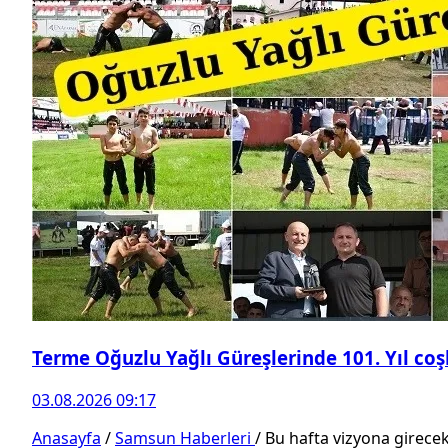
Terme Oğuzlu Yağlı Güreşlerinde 101. Yıl co
03.08.2026 09:17
Anasayfa
/
Samsun Haberleri
/
Bu hafta vizyona girecek 