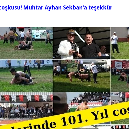
 coşkusu! Muhtar Ayhan Sekban'a teşekkür