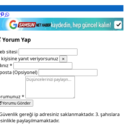
Yorum Yap
b sitesi
kişisine yanıt veriyorsunuz
✕
dınız
*
posta (Opsiyonel)
orumunuz
*
Yorumu Gönder
Güvenlik gereği ip adresiniz saklanmaktadır. 3. şahıslara
sinlikle paylaşılmamaktadır.