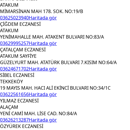
ATAKUM
MİMARSİNAN MAH 178. SOK. NO:19/B
03625023940
Haritada gör
ÇİĞDEM ECZANESİ
ATAKUM
YENİMAHALLE MAH. ATAKENT BULVARI NO:83/A
03629995257
Haritada gör
ÇATALÇAM ECZANESİ
ATAKUM SAYFİYE
GÜZELYURT MAH. ATATÜRK BULVARI 7.KISIM NO:64/A
03624671702
Haritada gör
SİBEL ECZANESİ
TEKKEKÖY
19 MAYIS MAH. HACI ALİ EKİNCİ BULVARI NO:34/1C
03622561656
Haritada gör
YILMAZ ECZANESİ
ALAÇAM
YENİ CAMİ MAH. LİSE CAD. NO:84/A
03626213287
Haritada gör
ÖZYÜREK ECZANESİ