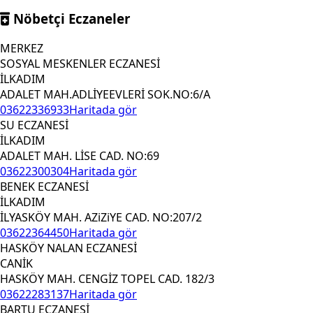
Nöbetçi Eczaneler
MERKEZ
SOSYAL MESKENLER ECZANESİ
İLKADIM
ADALET MAH.ADLİYEEVLERİ SOK.NO:6/A
03622336933
Haritada gör
SU ECZANESİ
İLKADIM
ADALET MAH. LİSE CAD. NO:69
03622300304
Haritada gör
BENEK ECZANESİ
İLKADIM
İLYASKÖY MAH. AZiZiYE CAD. NO:207/2
03622364450
Haritada gör
HASKÖY NALAN ECZANESİ
CANİK
HASKÖY MAH. CENGİZ TOPEL CAD. 182/3
03622283137
Haritada gör
BARTU ECZANESİ