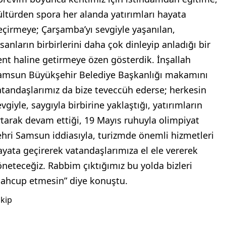
ültürden spora her alanda yatırımları hayata
eçirmeye; Çarşamba’yı sevgiyle yaşanılan,
nsanların birbirlerini daha çok dinleyip anladığı bir
ent haline getirmeye özen gösterdik. İnşallah
amsun Büyükşehir Belediye Başkanlığı makamını
atandaşlarımız da bize teveccüh ederse; herkesin
vgiyle, saygıyla birbirine yaklaştığı, yatırımların
rtarak devam ettiği, 19 Mayıs ruhuyla olimpiyat
ehri Samsun iddiasıyla, turizmde önemli hizmetleri
ayata geçirerek vatandaşlarımıza el ele vererek
öneteceğiz. Rabbim çıktığımız bu yolda bizleri
ahcup etmesin” diye konuştu.
kip