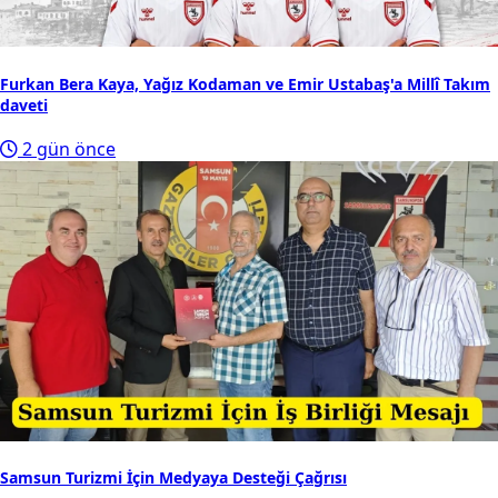
Furkan Bera Kaya, Yağız Kodaman ve Emir Ustabaş'a Millî Takım
daveti
2 gün önce
Samsun Turizmi İçin Medyaya Desteği Çağrısı