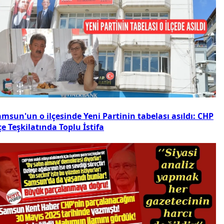
msun'un o ilçesinde Yeni Partinin tabelası asıldı: CHP
çe Teşkilatında Toplu İstifa