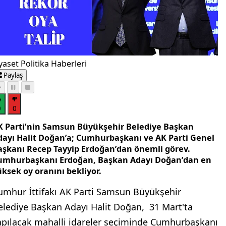
yaset Politika Haberleri
Paylaş
0
0
K Parti’nin Samsun Büyükşehir Belediye Başkan
dayı Halit Doğan’a; Cumhurbaşkanı ve AK Parti Genel
aşkanı Recep Tayyip Erdoğan’dan önemli görev.
umhurbaşkanı Erdoğan, Başkan Adayı Doğan’dan en
üksek oy oranını bekliyor.
umhur İttifakı AK Parti Samsun Büyükşehir
elediye Başkan Adayı Halit Doğan, 31 Mart'ta
apılacak mahalli idareler seçiminde Cumhurbaşkanı