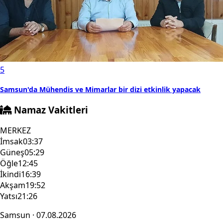
5
Samsun'da Mühendis ve Mimarlar bir dizi etkinlik yapacak
Namaz Vakitleri
MERKEZ
İmsak
03:37
Güneş
05:29
Öğle
12:45
İkindi
16:39
Akşam
19:52
Yatsı
21:26
Samsun · 07.08.2026