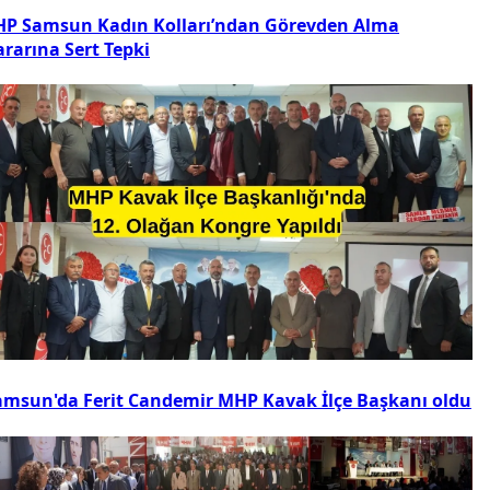
HP Samsun Kadın Kolları’ndan Görevden Alma
ararına Sert Tepki
amsun'da Ferit Candemir MHP Kavak İlçe Başkanı oldu