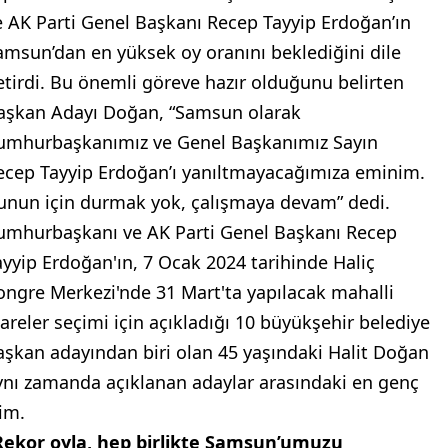
e AK Parti Genel Başkanı Recep Tayyip Erdoğan’ın
amsun’dan en yüksek oy oranını beklediğini dile
etirdi. Bu önemli göreve hazır olduğunu belirten
aşkan Adayı Doğan, “Samsun olarak
umhurbaşkanımız ve Genel Başkanımız Sayın
ecep Tayyip Erdoğan’ı yanıltmayacağımıza eminim.
unun için durmak yok, çalışmaya devam” dedi.
umhurbaşkanı ve AK Parti Genel Başkanı Recep
ayyip Erdoğan'ın, 7 Ocak 2024 tarihinde Haliç
ongre Merkezi'nde 31 Mart'ta yapılacak mahalli
dareler seçimi için açıkladığı 10 büyükşehir belediye
aşkan adayından biri olan 45 yaşındaki Halit Doğan
ynı zamanda açıklanan adaylar arasındaki en genç
sim.
Rekor oyla, hep birlikte Samsun’umuzu