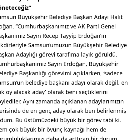
öneteceğiz”
amsun Büyükşehir Belediye Başkan Adayı Halit
oğan, “Cumhurbaşkanımız ve AK Parti Genel
aşkanımız Sayın Recep Tayyip Erdoğan’ın
akdirleriyle Samsun’umuzun Büyükşehir Belediye
aşkan Adaylığı görevi tarafıma layık görüldü.
umhurbaşkanımız Sayın Erdoğan, Büyükşehir
elediye Başkanlığı görevimi açıklarken, ‘sadece
amsun’un belediye başkanı adayı olarak değil, en
ok oy alacak aday’ olarak beni seçtiklerini
öylediler. Aynı zamanda açıklanan adaylarımızın
çerisinde de en genç aday olarak ben belirlenmiş
ldum. Bu üstümüzdeki büyük bir görev tabi ki.
em çok büyük bir övünç kaynağı hem de
orumluluklarımızı daha da arttıran bir durum.