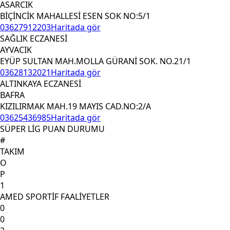
ASARCIK
BİÇİNCİK MAHALLESİ ESEN SOK NO:5/1
03627912203
Haritada gör
SAĞLIK ECZANESİ
AYVACIK
EYÜP SULTAN MAH.MOLLA GÜRANİ SOK. NO.21/1
03628132021
Haritada gör
ALTINKAYA ECZANESİ
BAFRA
KIZILIRMAK MAH.19 MAYIS CAD.NO:2/A
03625436985
Haritada gör
SÜPER LİG PUAN DURUMU
#
TAKIM
O
P
1
AMED SPORTİF FAALİYETLER
0
0