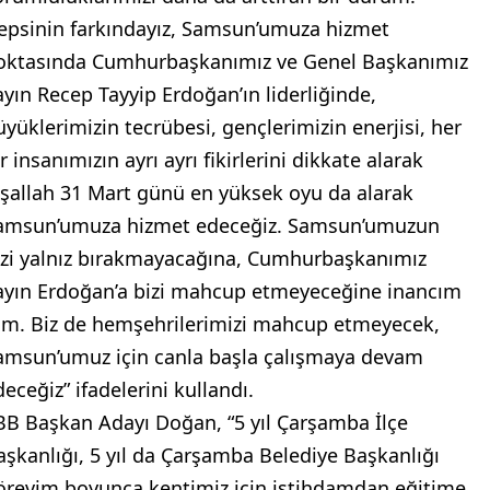
epsinin farkındayız, Samsun’umuza hizmet
oktasında Cumhurbaşkanımız ve Genel Başkanımız
ayın Recep Tayyip Erdoğan’ın liderliğinde,
üyüklerimizin tecrübesi, gençlerimizin enerjisi, her
r insanımızın ayrı ayrı fikirlerini dikkate alarak
nşallah 31 Mart günü en yüksek oyu da alarak
amsun’umuza hizmet edeceğiz. Samsun’umuzun
izi yalnız bırakmayacağına, Cumhurbaşkanımız
ayın Erdoğan’a bizi mahcup etmeyeceğine inancım
am. Biz de hemşehrilerimizi mahcup etmeyecek,
amsun’umuz için canla başla çalışmaya devam
eceğiz” ifadelerini kullandı.
BB Başkan Adayı Doğan, “5 yıl Çarşamba İlçe
aşkanlığı, 5 yıl da Çarşamba Belediye Başkanlığı
örevim boyunca kentimiz için istihdamdan eğitime,