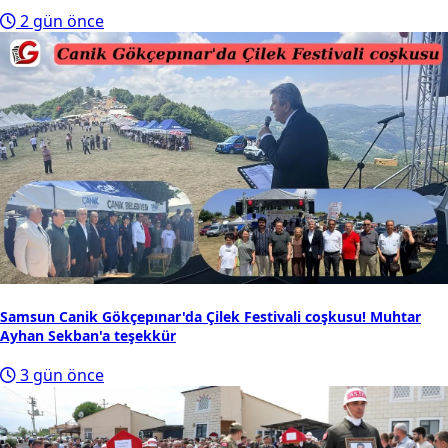
2 gün önce
Samsun Canik Gökçepınar'da Çilek Festivali coşkusu! Muhtar
Ayhan Sekban'a teşekkür
3 gün önce