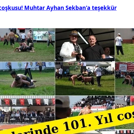
 coşkusu! Muhtar Ayhan Sekban'a teşekkür