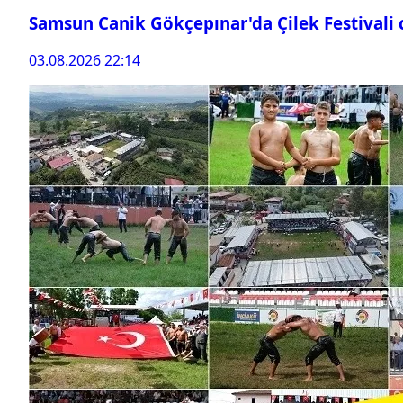
Samsun Canik Gökçepınar'da Çilek Festivali
03.08.2026 22:14