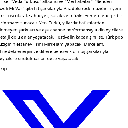
l ise, "Veda Türküsü" albümü ve "Merhabalar", "Senden
zeli Mi Var" gibi hit şarkılarıyla Anadolu rock müziğinin yeni
msilcisi olarak sahneye çıkacak ve müzikseverlere enerjik bir
rformans sunacak. Yeni Türkü, yıllardır hafızalardan
linmeyen şarkıları ve eşsiz sahne performansıyla dinleyicilere
stalji dolu anlar yaşatacak. Festivalin kapanışını ise, Türk pop
ziğinin efsanevi ismi Mirkelam yapacak. Mirkelam,
hnedeki enerjisi ve dillere pelesenk olmuş şarkılarıyla
leyicilere unutulmaz bir gece yaşatacak.
kip