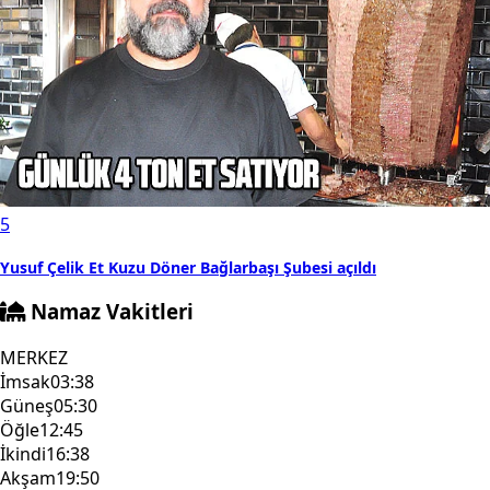
5
Yusuf Çelik Et Kuzu Döner Bağlarbaşı Şubesi açıldı
Namaz Vakitleri
MERKEZ
İmsak
03:38
Güneş
05:30
Öğle
12:45
İkindi
16:38
Akşam
19:50