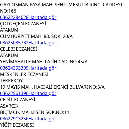
GAZI OSMAN PASA MAH. SEHIT MESUT BIRINCI CADDESI
NO:166
03622284628
Haritada gör
ÇÖLGEÇEN ECZANESİ
ATAKUM
CUMHURİYET MAH. 83. SOK. 20/A
03625035732
Haritada gör
ÇELEBİ ECZANESİ
ATAKUM
YENİMAHALLE MAH. FATİH CAD. NO.45/A
03624393399
Haritada gör
MESKENLER ECZANESİ
TEKKEKÖY
19 MAYIS MAH. HACI ALİ EKİNCİ BULVARI NO:3/A
03622561396
Haritada gör
CEDİT ECZANESİ
ASARCIK
BİÇİMCİK MAH.ESEN SOK.NO:11
03627913256
Haritada gör
YİĞİT ECZANESİ