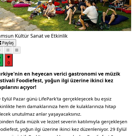
msun Kültür Sanat ve Etkinlik
Paylaş
0
0
ürkiye'nin en heyecan verici gastronomi ve müzik
stivali Foodiefest, yoğun ilgi üzerine ikinci kez
pılarını açıyor!
 Eylül Pazar günü LifePark’ta gerçekleşecek bu eşsiz
kinlikte hem damaklarınıza hem de kulaklarınıza hitap
ecek unutulmaz anlar yaşayacaksınız.
binden fazla müzik ve lezzet severin katılımıyla gerçekleşen
odiefest, yoğun ilgi üzerine ikinci kez düzenleniyor. 29 Eylül