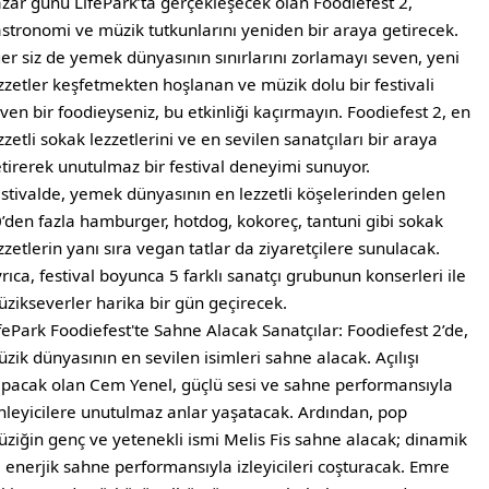
zar günü LifePark’ta gerçekleşecek olan Foodiefest 2,
stronomi ve müzik tutkunlarını yeniden bir araya getirecek.
er siz de yemek dünyasının sınırlarını zorlamayı seven, yeni
zzetler keşfetmekten hoşlanan ve müzik dolu bir festivali
ven bir foodieyseniz, bu etkinliği kaçırmayın. Foodiefest 2, en
zzetli sokak lezzetlerini ve en sevilen sanatçıları bir araya
tirerek unutulmaz bir festival deneyimi sunuyor.
stivalde, yemek dünyasının en lezzetli köşelerinden gelen
’den fazla hamburger, hotdog, kokoreç, tantuni gibi sokak
zzetlerin yanı sıra vegan tatlar da ziyaretçilere sunulacak.
rıca, festival boyunca 5 farklı sanatçı grubunun konserleri ile
zikseverler harika bir gün geçirecek.
fePark Foodiefest'te Sahne Alacak Sanatçılar: Foodiefest 2’de,
zik dünyasının en sevilen isimleri sahne alacak. Açılışı
pacak olan Cem Yenel, güçlü sesi ve sahne performansıyla
nleyicilere unutulmaz anlar yaşatacak. Ardından, pop
ziğin genç ve yetenekli ismi Melis Fis sahne alacak; dinamik
 enerjik sahne performansıyla izleyicileri coşturacak. Emre