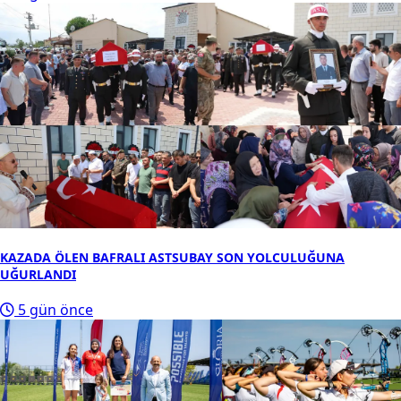
KAZADA ÖLEN BAFRALI ASTSUBAY SON YOLCULUĞUNA
UĞURLANDI
5 gün önce