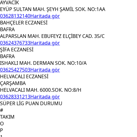
AYVACIK
EYÜP SULTAN MAH. ŞEYH ŞAMİL SOK. NO:1AA
03628132140
Haritada gör
BAHÇELER ECZANESİ
BAFRA
ALPARSLAN MAH. EBUFEYZ ELÇİBEY CAD. 35/C
03624376733
Haritada gör
ŞİFA ECZANESİ
BAFRA
ISHAKLI MAH. DERMAN SOK. NO:10/A
03625427503
Haritada gör
HELVACALI ECZANESİ
ÇARŞAMBA
HELVACALI MAH. 6000.SOK. NO:8/H
03628331213
Haritada gör
SÜPER LİG PUAN DURUMU
#
TAKIM
O
P
1