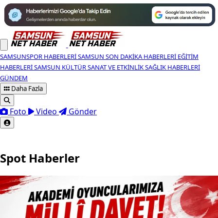
SAMSUNSPOR HABERLERI
SAMSUN SON DAKIKA HABERLERI
EĞITIM
HABERLERI
SAMSUN KÜLTÜR SANAT VE ETKINLIK
SAĞLIK HABERLERI
GÜNDEM
Daha Fazla
Foto
Video
Gönder
Spot Haberler