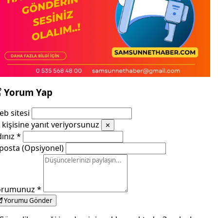
Yorum Yap
b sitesi
kişisine yanıt veriyorsunuz
✕
dınız
*
posta (Opsiyonel)
orumunuz
*
Yorumu Gönder