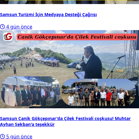
Samsun Turizmi İçin Medyaya Desteği Çağrısı
4 gün önce
Samsun Canik Gökçepınar'da Çilek Festivali coşkusu! Muhtar
Ayhan Sekban'a teşekkür
5 gün önce