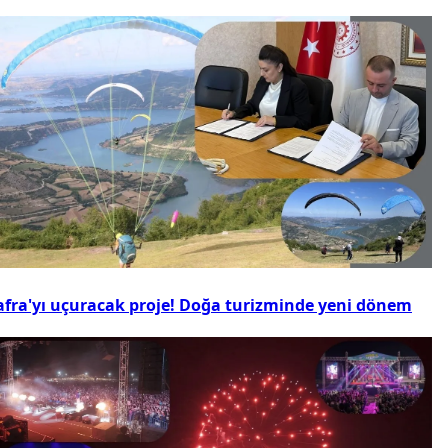
afra'yı uçuracak proje! Doğa turizminde yeni dönem