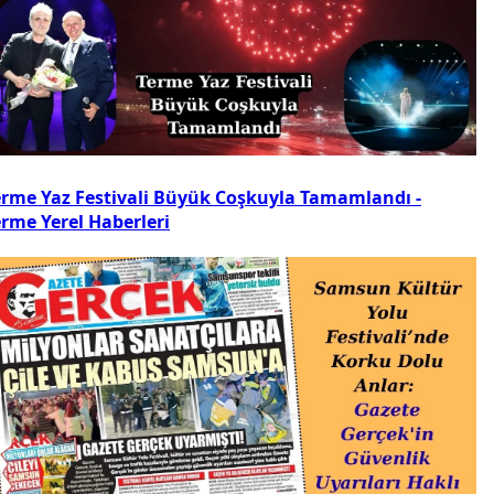
erme Yaz Festivali Büyük Coşkuyla Tamamlandı -
erme Yerel Haberleri