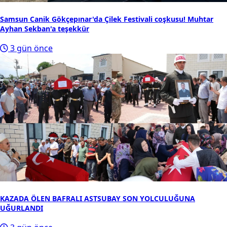
Samsun Canik Gökçepınar'da Çilek Festivali coşkusu! Muhtar
Ayhan Sekban'a teşekkür
3 gün önce
KAZADA ÖLEN BAFRALI ASTSUBAY SON YOLCULUĞUNA
UĞURLANDI