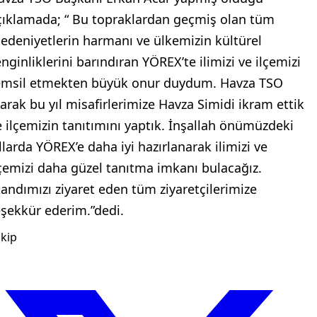
çıklamada; “ Bu topraklardan geçmiş olan tüm
edeniyetlerin harmanı ve ülkemizin kültürel
enginliklerini barındıran YÖREX’te ilimizi ve ilçemizi
emsil etmekten büyük onur duydum. Havza TSO
larak bu yıl misafirlerimize Havza Simidi ikram ettik
e ilçemizin tanıtımını yaptık. İnşallah önümüzdeki
ıllarda YÖREX’e daha iyi hazırlanarak ilimizi ve
lçemizi daha güzel tanıtma imkanı bulacağız.
tandımızı ziyaret eden tüm ziyaretçilerimize
eşekkür ederim.”dedi.
kip