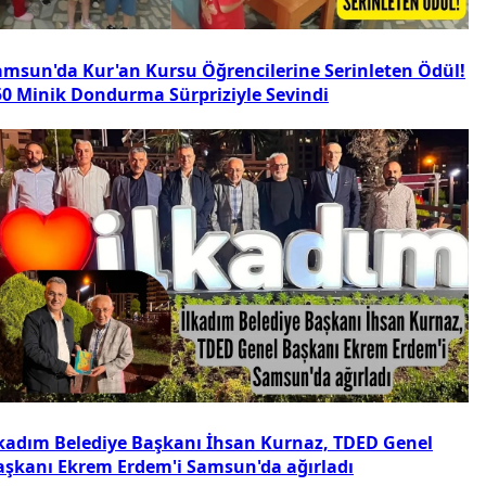
amsun'da Kur'an Kursu Öğrencilerine Serinleten Ödül!
50 Minik Dondurma Sürpriziyle Sevindi
lkadım Belediye Başkanı İhsan Kurnaz, TDED Genel
aşkanı Ekrem Erdem'i Samsun'da ağırladı