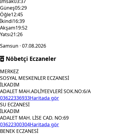
İmsak
03:37
Güneş
05:29
Öğle
12:45
İkindi
16:39
Akşam
19:52
Yatsı
21:26
Samsun · 07.08.2026
Nöbetçi Eczaneler
MERKEZ
SOSYAL MESKENLER ECZANESİ
İLKADIM
ADALET MAH.ADLİYEEVLERİ SOK.NO:6/A
03622336933
Haritada gör
SU ECZANESİ
İLKADIM
ADALET MAH. LİSE CAD. NO:69
03622300304
Haritada gör
BENEK ECZANESİ