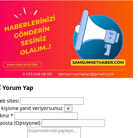
Yorum Yap
b sitesi
kişisine yanıt veriyorsunuz
✕
dınız
*
posta (Opsiyonel)