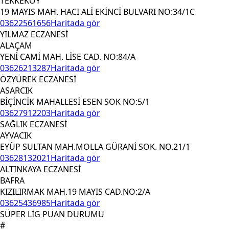
TEKKEKÖY
19 MAYIS MAH. HACI ALİ EKİNCİ BULVARI NO:34/1C
03622561656
Haritada gör
YILMAZ ECZANESİ
ALAÇAM
YENİ CAMİ MAH. LİSE CAD. NO:84/A
03626213287
Haritada gör
ÖZYÜREK ECZANESİ
ASARCIK
BİÇİNCİK MAHALLESİ ESEN SOK NO:5/1
03627912203
Haritada gör
SAĞLIK ECZANESİ
AYVACIK
EYÜP SULTAN MAH.MOLLA GÜRANİ SOK. NO.21/1
03628132021
Haritada gör
ALTINKAYA ECZANESİ
BAFRA
KIZILIRMAK MAH.19 MAYIS CAD.NO:2/A
03625436985
Haritada gör
SÜPER LİG PUAN DURUMU
#