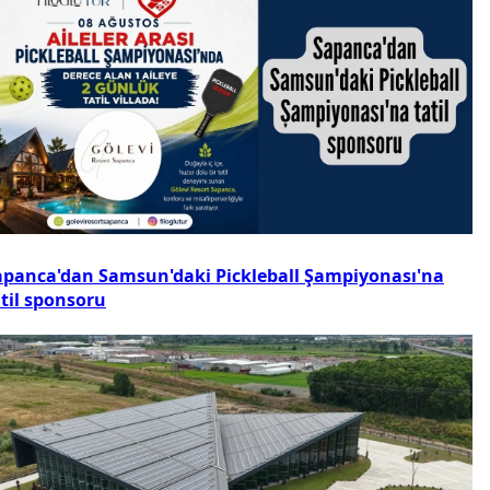
apanca'dan Samsun'daki Pickleball Şampiyonası'na
atil sponsoru