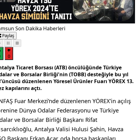
amsun Son Dakika Haberleri
Paylaş
0
0
ntalya Ticaret Borsası (ATB) öncülüğünde Türkiye
alar ve Borsalar Birliği’nin (TOBB) desteğiyle bu yıl
3’üncüsü düzenlenen Yöresel Ürünler Fuarı YÖREX 13.
z kapılarını açtı.
NFAŞ Fuar Merkezi’nde düzenlenen YÖREX’in açılış
örenine Dünya Odalar Federasyonu ve Türkiye
dalar ve Borsalar Birliği Başkanı Rifat
isarcıklıoğlu, Antalya Valisi Hulusi Şahin, Havza
SO Başkanı Erkan Acar, oda borsa başkanları,