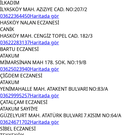
İLKADIM
İLYASKÖY MAH. AZiZiYE CAD. NO:207/2
03622364450
Haritada gör
HASKÖY NALAN ECZANESİ
CANİK
HASKÖY MAH. CENGİZ TOPEL CAD. 182/3
03622283137
Haritada gör
BARTU ECZANESİ
ATAKUM
MİMARSİNAN MAH 178. SOK. NO:19/B
03625023940
Haritada gör
ÇİĞDEM ECZANESİ
ATAKUM
YENİMAHALLE MAH. ATAKENT BULVARI NO:83/A
03629995257
Haritada gör
ÇATALÇAM ECZANESİ
ATAKUM SAYFİYE
GÜZELYURT MAH. ATATÜRK BULVARI 7.KISIM NO:64/A
03624671702
Haritada gör
SİBEL ECZANESİ