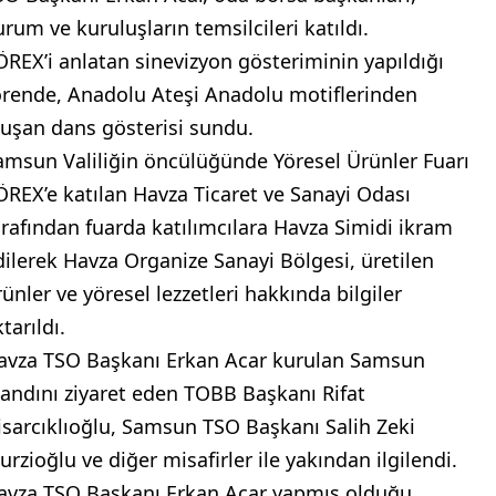
urum ve kuruluşların temsilcileri katıldı.
ÖREX’i anlatan sinevizyon gösteriminin yapıldığı
örende, Anadolu Ateşi Anadolu motiflerinden
luşan dans gösterisi sundu.
amsun Valiliğin öncülüğünde Yöresel Ürünler Fuarı
ÖREX’e katılan Havza Ticaret ve Sanayi Odası
arafından fuarda katılımcılara Havza Simidi ikram
dilerek Havza Organize Sanayi Bölgesi, üretilen
rünler ve yöresel lezzetleri hakkında bilgiler
tarıldı.
avza TSO Başkanı Erkan Acar kurulan Samsun
tandını ziyaret eden TOBB Başkanı Rifat
isarcıklıoğlu, Samsun TSO Başkanı Salih Zeki
urzioğlu ve diğer misafirler ile yakından ilgilendi.
avza TSO Başkanı Erkan Acar yapmış olduğu