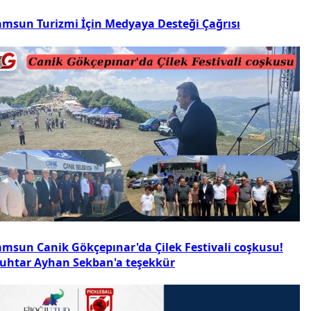
amsun Turizmi İçin Medyaya Desteği Çağrısı
amsun Canik Gökçepınar'da Çilek Festivali coşkusu!
uhtar Ayhan Sekban'a teşekkür