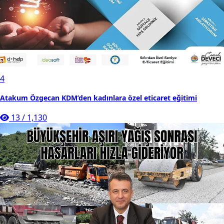
4
Atakum Özgecan KDM’den kadınlara özel eticaret eğitimi
13
/
1,130