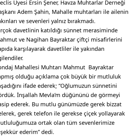
eclis Üyesi Ersin Şener, Havza Muhtarlar Derneği
aşkanı Adem Şahin, Mahalle muhtarları ile ailenin
akınları ve sevenleri yalnız bırakmadı.
irçok davetlinin katıldığı sünnet merasiminde
ahmut ve Nagihan Bayraktar çiftçi misafirlerini
apıda karşılayarak davetliler ile yakından
gilendiler.
ondaj Mahallesi Muhtarı Mahmut Bayraktar
apmış olduğu açıklama çok büyük bir mutluluk
aşadığını ifade ederek; “Oğlumuzun sünnetini
ördük. İnşallah Mevla’m düğününü de görmeyi
asip ederek. Bu mutlu günümüzde gerek bizzat
elerek, gerek telefon ile gerekse çiçek yollayarak
utluluğumuza ortak olan tüm sevenlerimize
eşekkür ederim” dedi.