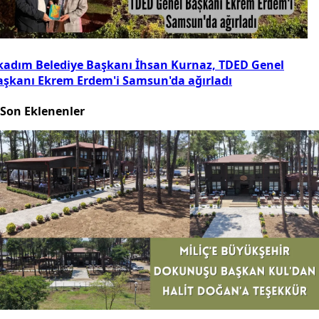
lkadım Belediye Başkanı İhsan Kurnaz, TDED Genel
aşkanı Ekrem Erdem'i Samsun'da ağırladı
Son Eklenenler