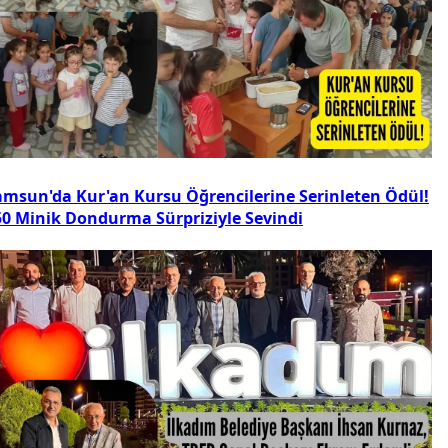
amsun'da Kur'an Kursu Öğrencilerine Serinleten Ödül!
50 Minik Dondurma Sürpriziyle Sevindi