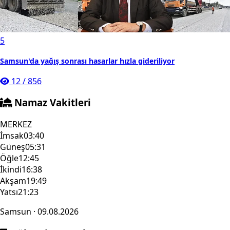
5
Samsun'da yağış sonrası hasarlar hızla gideriliyor
12
/
856
Namaz Vakitleri
MERKEZ
İmsak
03:40
Güneş
05:31
Öğle
12:45
İkindi
16:38
Akşam
19:49
Yatsı
21:23
Samsun · 09.08.2026