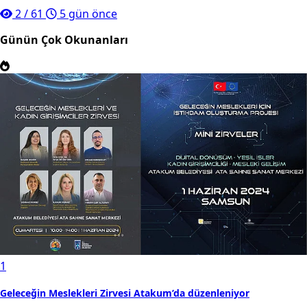
2
/
61
5 gün önce
Günün Çok Okunanları
1
Geleceğin Meslekleri Zirvesi Atakum’da düzenleniyor