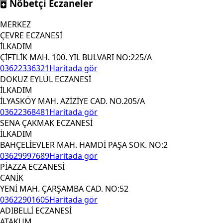
Nöbetçi Eczaneler
MERKEZ
ÇEVRE ECZANESİ
İLKADIM
ÇİFTLİK MAH. 100. YIL BULVARI NO:225/A
03622336321
Haritada gör
DOKUZ EYLÜL ECZANESİ
İLKADIM
İLYASKÖY MAH. AZİZİYE CAD. NO.205/A
03622368481
Haritada gör
SENA ÇAKMAK ECZANESİ
İLKADIM
BAHÇELİEVLER MAH. HAMDİ PAŞA SOK. NO:2
03629997689
Haritada gör
PİAZZA ECZANESİ
CANİK
YENİ MAH. ÇARŞAMBA CAD. NO:52
03622901605
Haritada gör
ADIBELLİ ECZANESİ
ATAKUM