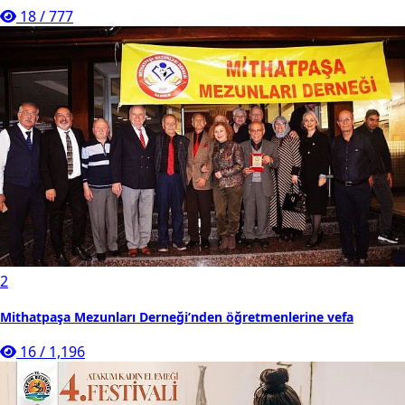
18
/
777
2
Mithatpaşa Mezunları Derneği’nden öğretmenlerine vefa
16
/
1,196