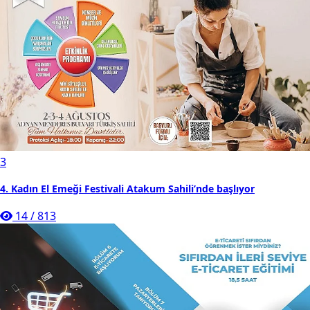
3
4. Kadın El Emeği Festivali Atakum Sahili’nde başlıyor
14
/
813