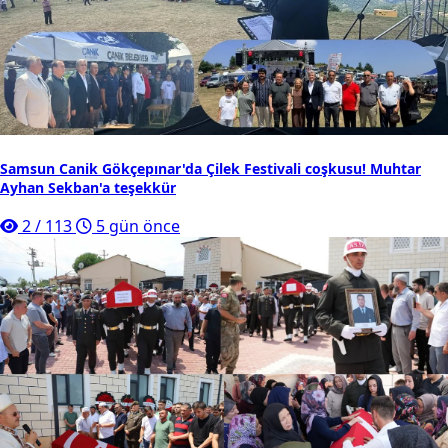
Samsun Canik Gökçepınar'da Çilek Festivali coşkusu! Muhtar
Ayhan Sekban'a teşekkür
2
/
113
5 gün önce