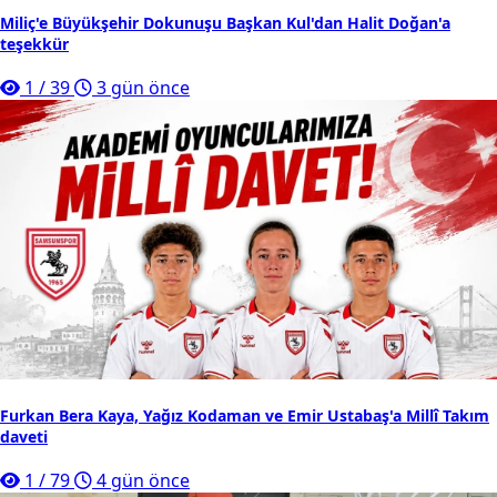
Miliç'e Büyükşehir Dokunuşu Başkan Kul'dan Halit Doğan'a
teşekkür
1
/
39
3 gün önce
Furkan Bera Kaya, Yağız Kodaman ve Emir Ustabaş'a Millî Takım
daveti
1
/
79
4 gün önce