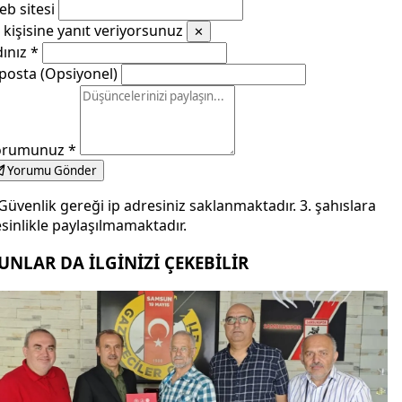
b sitesi
kişisine yanıt veriyorsunuz
✕
dınız
*
posta (Opsiyonel)
orumunuz
*
Yorumu Gönder
Güvenlik gereği ip adresiniz saklanmaktadır. 3. şahıslara
sinlikle paylaşılmamaktadır.
UNLAR DA İLGİNİZİ ÇEKEBİLİR