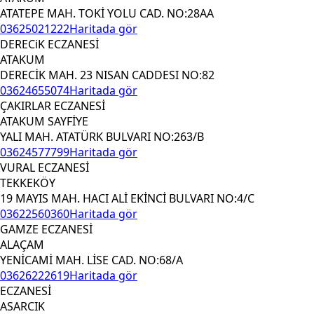
ATATEPE MAH. TOKİ YOLU CAD. NO:28AA
03625021222
Haritada gör
DERECiK ECZANESİ
ATAKUM
DERECİK MAH. 23 NISAN CADDESI NO:82
03624655074
Haritada gör
ÇAKIRLAR ECZANESİ
ATAKUM SAYFİYE
YALI MAH. ATATÜRK BULVARI NO:263/B
03624577799
Haritada gör
VURAL ECZANESİ
TEKKEKÖY
19 MAYIS MAH. HACI ALİ EKİNCİ BULVARI NO:4/C
03622560360
Haritada gör
GAMZE ECZANESİ
ALAÇAM
YENİCAMİ MAH. LİSE CAD. NO:68/A
03626222619
Haritada gör
ECZANESİ
ASARCIK