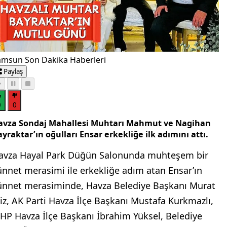
amsun Son Dakika Haberleri
Paylaş
0
0
avza Sondaj Mahallesi Muhtarı Mahmut ve Nagihan
yraktar’ın oğulları Ensar erkekliğe ilk adımını attı.
avza Hayal Park Düğün Salonunda muhteşem bir
ünnet merasimi ile erkekliğe adım atan Ensar’ın
ünnet merasiminde, Havza Belediye Başkanı Murat
kiz, AK Parti Havza İlçe Başkanı Mustafa Kurkmazlı,
HP Havza İlçe Başkanı İbrahim Yüksel, Belediye