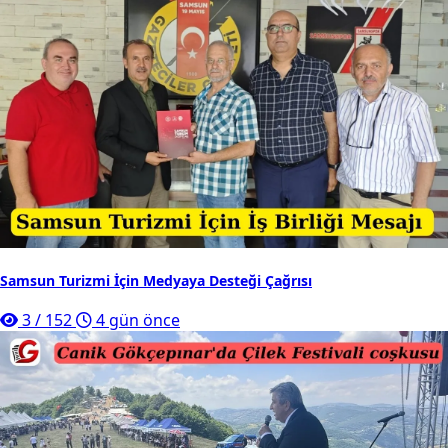
Samsun Turizmi İçin Medyaya Desteği Çağrısı
3
/
152
4 gün önce