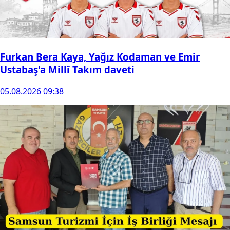
Furkan Bera Kaya, Yağız Kodaman ve Emir
Ustabaş'a Millî Takım daveti
05.08.2026 09:38