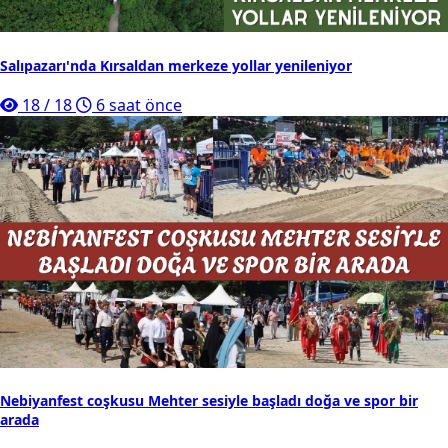
Salıpazarı'nda Kırsaldan merkeze yollar yenileniyor
18
/
18
6 saat önce
Nebiyanfest coşkusu Mehter sesiyle başladı doğa ve spor bir
arada