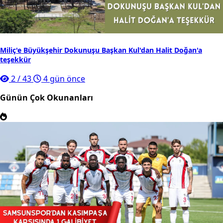
Miliç'e Büyükşehir Dokunuşu Başkan Kul'dan Halit Doğan'a
teşekkür
2
/
43
4 gün önce
Günün Çok Okunanları