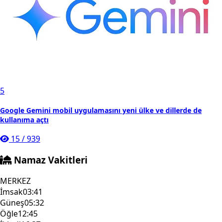
5
Google Gemini mobil uygulamasını yeni ülke ve dillerde de
kullanıma açtı
15
/
939
Namaz Vakitleri
MERKEZ
İmsak
03:41
Güneş
05:32
Öğle
12:45