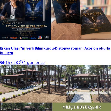
Erkan Ulaşır'ın yerli Bilimkurgu-Distopya romanı Acorion okurla
buluştu
15
/
28
1 gün önce