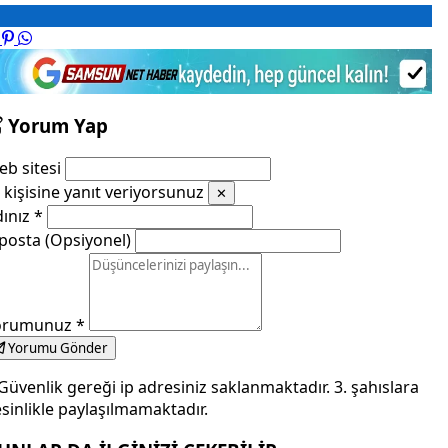
Yorum Yap
b sitesi
kişisine yanıt veriyorsunuz
✕
dınız
*
posta (Opsiyonel)
orumunuz
*
Yorumu Gönder
Güvenlik gereği ip adresiniz saklanmaktadır. 3. şahıslara
sinlikle paylaşılmamaktadır.