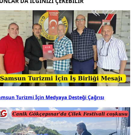
UNLAR DA İLGİNİZİ ÇEKEBİLİR
amsun Turizmi İçin Medyaya Desteği Çağrısı