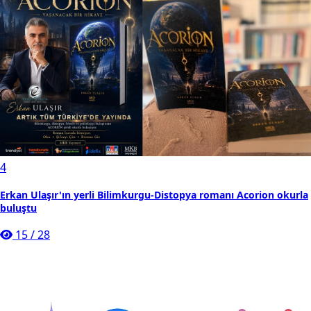
4
Erkan Ulaşır'ın yerli Bilimkurgu-Distopya romanı Acorion okurla
buluştu
15
/
28