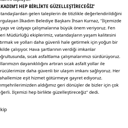
İLKADIM’I HEP BİRLİKTE GÜZELLEŞTİRECEĞİZ’
tandaşlardan gelen taleplerin de titizlikle değerlendirildiğini
rgulayan İlkadım Belediye Başkanı İhsan Kurnaz, "İlçemizde
tyapı ve üstyapı çalışmalarına büyük önem veriyoruz. Fen
leri Müdürlüğü ekiplerimiz, vatandaşların yaşam kalitesini
tırmak ve yolları daha güvenli hale getirmek için yoğun bir
kilde çalışıyor. Hava şartlarının verdiği imkanlar
ğrultusunda, sıcak asfaltlama çalışmalarımızı sürdürüyoruz.
llarımızın dayanıklılığını artıran sıcak asfalt yollar ile
rücülerimize daha güvenli bir ulaşım imkanı sağlıyoruz. Her
hallemize eşit hizmet götürmeye gayret ediyoruz.
mşehrilerimizden aldığımız geri dönüşler de bizler için çok
ğerli. İlçemizi hep birlikte güzelleştireceğiz" dedi.
kip