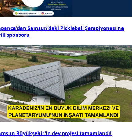
apanca'dan Samsun'daki Pickleball Şampiyonası'na
atil sponsoru
amsun Büyükşehir'in dev projesi tamamlandı!