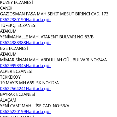
KUZEY ECZANESİ
CANİK
GAZIOSMAN PASA MAH.SEHIT MESUT BIRINCI CAD. 173
03622380190
Haritada gör
TÜFEKÇİ ECZANESİ
ATAKUM
YENİMAHALLE MAH. ATAKENT BULVARI NO:83/B
03624383388
Haritada gör
EGE ECZANESİ
ATAKUM
MİMAR SİNAN MAH. ABDULLAH GÜL BULVARI NO:24/A
03629993345
Haritada gör
ALPER ECZANESİ
TEKKEKÖY
19 MAYIS MH 665. SK NO:12/A
03622564241
Haritada gör
BAYRAK ECZANESİ
ALAÇAM
YENİ CAMİ MAH. LİSE CAD. NO:53/A
03626220199
Haritada gör