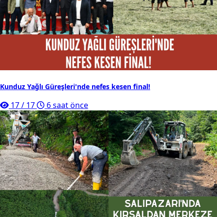
Kunduz Yağlı Güreşleri'nde nefes kesen final!
17
/
17
6 saat önce