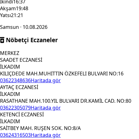
İkindi
16:37
Akşam
19:48
Yatsı
21:21
Samsun · 10.08.2026
Nöbetçi Eczaneler
MERKEZ
SAADET ECZANESİ
İLKADIM
KILIÇDEDE MAH.MUHITTIN ÖZKEFELI BULVARI NO:16
03622348636
Haritada gör
AYTAÇ ECZANESİ
İLKADIM
RASATHANE MAH.100.YIL BULVARI DR.KAMİL CAD. NO:80
03622305079
Haritada gör
KETENCİ ECZANESİ
İLKADIM
SAİTBEY MAH. RUŞEN SOK. NO:8/A
03624316503
Haritada gör