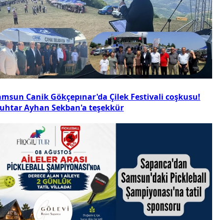
amsun Canik Gökçepınar'da Çilek Festivali coşkusu!
uhtar Ayhan Sekban'a teşekkür