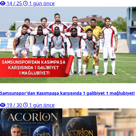
14
/
25
1 gün önce
Samsunspor'dan Kasımpaşa karşısında 1 galibiyet 1 mağlubiyet!
19
/
30
1 gün önce