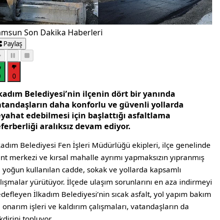
amsun Son Dakika Haberleri
Paylaş
0
0
kadım Belediyesi’nin ilçenin dört bir yanında
atandaşların daha konforlu ve güvenli yollarda
eyahat edebilmesi için başlattığı asfaltlama
ferberliği aralıksız devam ediyor.
kadım Belediyesi Fen İşleri Müdürlüğü ekipleri, ilçe genelinde
nt merkezi ve kırsal mahalle ayrımı yapmaksızın yıpranmış
 yoğun kullanılan cadde, sokak ve yollarda kapsamlı
lışmalar yürütüyor. İlçede ulaşım sorunlarını en aza indirmeyi
defleyen İlkadım Belediyesi’nin sıcak asfalt, yol yapım bakım
 onarım işleri ve kaldırım çalışmaları, vatandaşların da
kdirini topluyor.