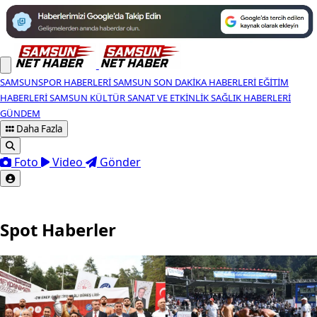
SAMSUNSPOR HABERLERI
SAMSUN SON DAKIKA HABERLERI
EĞITIM
HABERLERI
SAMSUN KÜLTÜR SANAT VE ETKINLIK
SAĞLIK HABERLERI
GÜNDEM
Daha Fazla
Foto
Video
Gönder
Spot Haberler