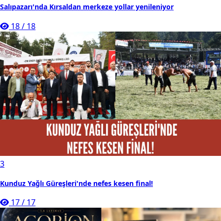
Salıpazarı'nda Kırsaldan merkeze yollar yenileniyor
18
/
18
3
Kunduz Yağlı Güreşleri'nde nefes kesen final!
17
/
17