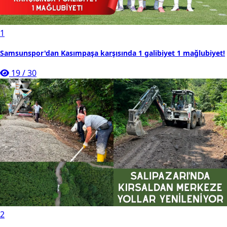
1
Samsunspor'dan Kasımpaşa karşısında 1 galibiyet 1 mağlubiyet!
19
/
30
2