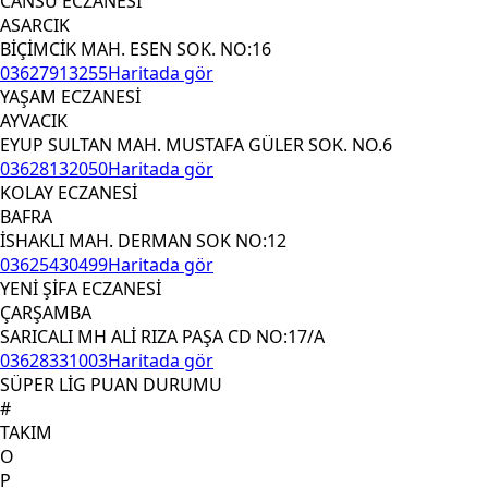
CANSU ECZANESİ
ASARCIK
BİÇİMCİK MAH. ESEN SOK. NO:16
03627913255
Haritada gör
YAŞAM ECZANESİ
AYVACIK
EYUP SULTAN MAH. MUSTAFA GÜLER SOK. NO.6
03628132050
Haritada gör
KOLAY ECZANESİ
BAFRA
İSHAKLI MAH. DERMAN SOK NO:12
03625430499
Haritada gör
YENİ ŞİFA ECZANESİ
ÇARŞAMBA
SARICALI MH ALİ RIZA PAŞA CD NO:17/A
03628331003
Haritada gör
SÜPER LİG PUAN DURUMU
#
TAKIM
O
P