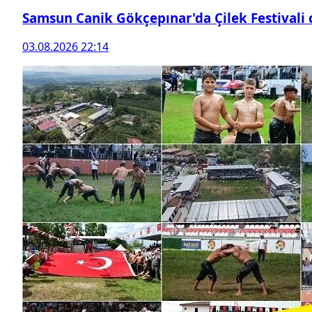
Samsun Canik Gökçepınar'da Çilek Festivali
03.08.2026 22:14