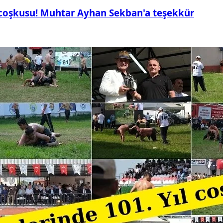
 coşkusu! Muhtar Ayhan Sekban'a teşekkür