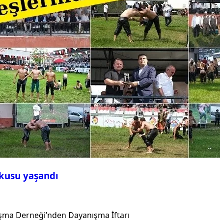
şkusu yaşandı
aşma Derneği’nden Dayanışma İftarı