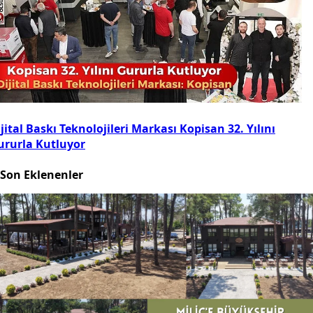
jital Baskı Teknolojileri Markası Kopisan 32. Yılını
ururla Kutluyor
Son Eklenenler