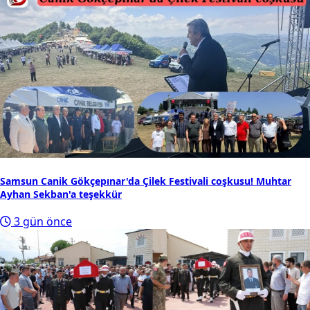
Samsun Canik Gökçepınar'da Çilek Festivali coşkusu! Muhtar
Ayhan Sekban'a teşekkür
3 gün önce