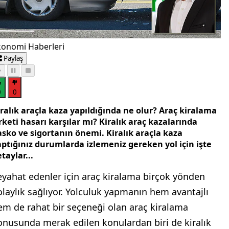
konomi Haberleri
Paylaş
0
0
ralık araçla kaza yapıldığında ne olur? Araç kiralama
rketi hasarı karşılar mı? Kiralık araç kazalarında
asko ve sigortanın önemi. Kiralık araçla kaza
aptığınız durumlarda izlemeniz gereken yol için işte
taylar...
eyahat edenler için araç kiralama birçok yönden
olaylık sağlıyor. Yolculuk yapmanın hem avantajlı
em de rahat bir seçeneği olan araç kiralama
onusunda merak edilen konulardan biri de kiralık