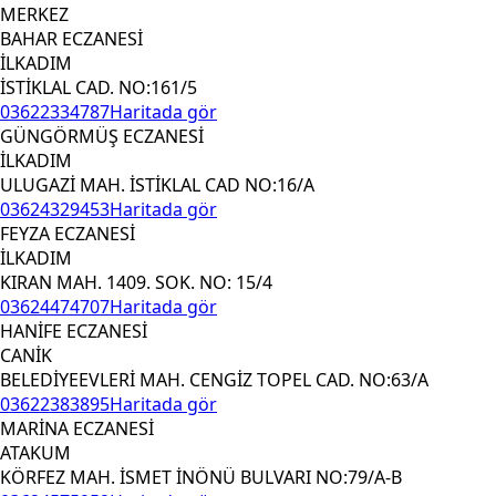
MERKEZ
BAHAR ECZANESİ
İLKADIM
İSTİKLAL CAD. NO:161/5
03622334787
Haritada gör
GÜNGÖRMÜŞ ECZANESİ
İLKADIM
ULUGAZİ MAH. İSTİKLAL CAD NO:16/A
03624329453
Haritada gör
FEYZA ECZANESİ
İLKADIM
KIRAN MAH. 1409. SOK. NO: 15/4
03624474707
Haritada gör
HANİFE ECZANESİ
CANİK
BELEDİYEEVLERİ MAH. CENGİZ TOPEL CAD. NO:63/A
03622383895
Haritada gör
MARİNA ECZANESİ
ATAKUM
KÖRFEZ MAH. İSMET İNÖNÜ BULVARI NO:79/A-B