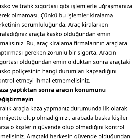
asko ve trafik sigortası gibi işlemlerle uğraşmanıza
erek olmaması. Çünkü bu işlemler kiralama
irketinin sorumluluğunda. Araç kiralarken
iraladığınız araçta kasko olduğundan emin
lmalısınız. Bu, araç kiralama firmalarının araçlara
aptırması gereken zorunlu bir sigorta. Aracın
igortası olduğundan emin olduktan sonra araçtaki
asko poliçesinin hangi durumları kapsadığını
ontrol etmeyi ihmal etmemelisiniz.
aza yaptıktan sonra aracın konumunu
eğiştirmeyin
iralık araçla kaza yapmanız durumunda ilk olarak
mniyette olup olmadığınızı, arabada başka kişiler
arsa o kişilerin güvende olup olmadığını kontrol
tmelisiniz. Araçtaki herkesin güvende olduğundan