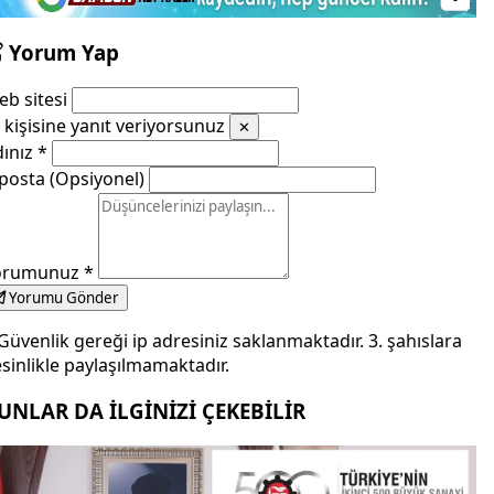
Yorum Yap
b sitesi
kişisine yanıt veriyorsunuz
✕
dınız
*
posta (Opsiyonel)
orumunuz
*
Yorumu Gönder
Güvenlik gereği ip adresiniz saklanmaktadır. 3. şahıslara
sinlikle paylaşılmamaktadır.
UNLAR DA İLGİNİZİ ÇEKEBİLİR