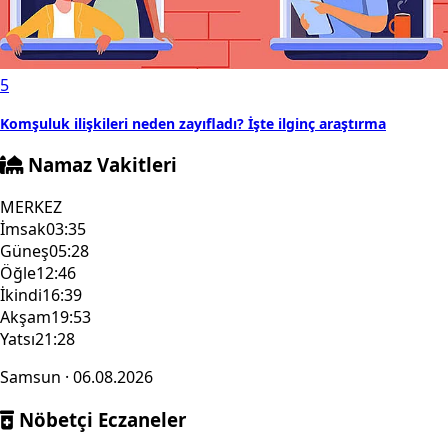
5
Komşuluk ilişkileri neden zayıfladı? İşte ilginç araştırma
Namaz Vakitleri
MERKEZ
İmsak
03:35
Güneş
05:28
Öğle
12:46
İkindi
16:39
Akşam
19:53
Yatsı
21:28
Samsun · 06.08.2026
Nöbetçi Eczaneler