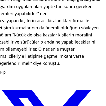
lkyardım uygulamaları yaptıktan sonra gereken
lemleri yapabilirler” dedi.
za yapan kişilerin aracı kiraladıkları firma ile
letişim kurmalarının da önemli olduğunu söyleyen
ağlam “Küçük de olsa kazalar kişilerin moralini
ozabilir ve sürücüler o anda ne yapabileceklerini
am bilemeyebilirler. O nedenle müşteri
emsilcileriyle iletişime geçme imkanı varsa
eğerlendirilmeli” diye konuştu.
kip