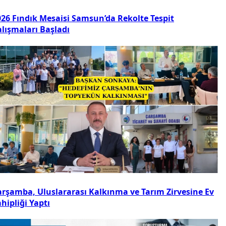
026 Fındık Mesaisi Samsun’da Rekolte Tespit
alışmaları Başladı
arşamba, Uluslararası Kalkınma ve Tarım Zirvesine Ev
hipliği Yaptı