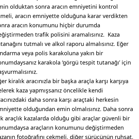
min olduktan sonra aracın emniyetini kontrol
tmeli, aracın emniyette olduğuna karar verdikten
onra aracın konumunu hiçbir durumda
eğiştirmeden trafik polisini aramalısınız. Kaza
utanağını tutmalı ve alkol raporu almalısınız. Eğer
andarma veya polis karakoluna yakın bir
onumdaysanız karakola ‘görgü tespit tutanağı’ için
aşvurmalısınız.
er kiralık aracınızla bir başka araçla karşı karşıya
elerek kaza yapmışsanız öncelikle kendi
racınızdaki daha sonra karşı araçtaki herkesin
mniyette olduğundan emin olmalısınız. Daha sonra
ek araçlık kazalarda olduğu gibi araçlar güvenli bir
onumdaysa araçların konumunu değiştirmeden
azanın fotoğrafını çekmeli, diğer sürücünün ruhsat,