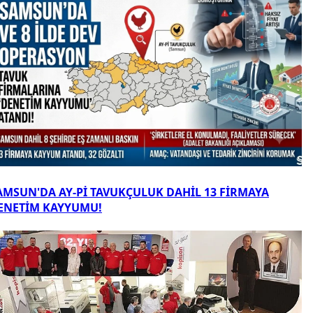
AMSUN'DA AY-Pİ TAVUKÇULUK DAHİL 13 FİRMAYA
ENETİM KAYYUMU!