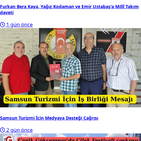
Furkan Bera Kaya, Yağız Kodaman ve Emir Ustabaş'a Millî Takım
daveti
1 gün önce
Samsun Turizmi İçin Medyaya Desteği Çağrısı
2 gün önce