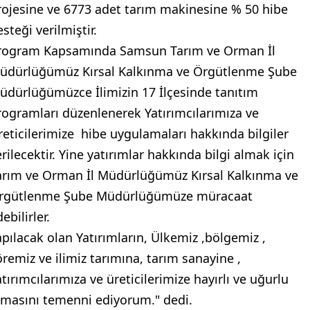
rojesine ve 6773 adet tarım makinesine % 50 hibe
steği verilmiştir.
rogram Kapsamında Samsun Tarım ve Orman İl
üdürlüğümüz Kırsal Kalkınma ve Örgütlenme Şube
üdürlüğümüzce İlimizin 17 İlçesinde tanıtım
rogramları düzenlenerek Yatırımcılarımıza ve
reticilerimize hibe uygulamaları hakkında bilgiler
erilecektir. Yine yatırımlar hakkında bilgi almak için
arım ve Orman İl Müdürlüğümüz Kırsal Kalkınma ve
rgütlenme Şube Müdürlüğümüze müracaat
ebilirler.
apılacak olan Yatırımların, Ülkemiz ,bölgemiz ,
öremiz ve ilimiz tarımına, tarım sanayine ,
atırımcılarımıza ve üreticilerimize hayırlı ve uğurlu
lmasını temenni ediyorum." dedi.