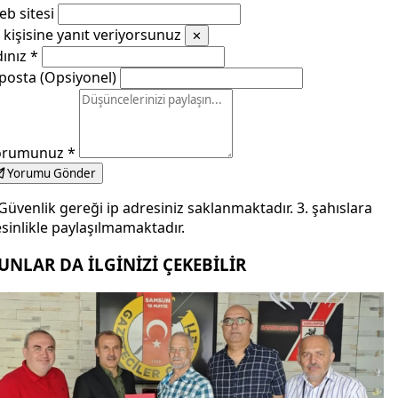
b sitesi
kişisine yanıt veriyorsunuz
✕
dınız
*
posta (Opsiyonel)
orumunuz
*
Yorumu Gönder
Güvenlik gereği ip adresiniz saklanmaktadır. 3. şahıslara
sinlikle paylaşılmamaktadır.
UNLAR DA İLGİNİZİ ÇEKEBİLİR