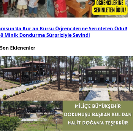
amsun'da Kur'an Kursu Öğrencilerine Serinleten Ödül!
50 Minik Dondurma Sürpriziyle Sevindi
Son Eklenenler