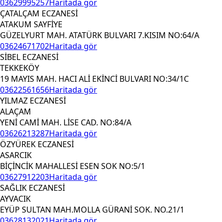
03629995257
Haritada gör
ÇATALÇAM ECZANESİ
ATAKUM SAYFİYE
GÜZELYURT MAH. ATATÜRK BULVARI 7.KISIM NO:64/A
03624671702
Haritada gör
SİBEL ECZANESİ
TEKKEKÖY
19 MAYIS MAH. HACI ALİ EKİNCİ BULVARI NO:34/1C
03622561656
Haritada gör
YILMAZ ECZANESİ
ALAÇAM
YENİ CAMİ MAH. LİSE CAD. NO:84/A
03626213287
Haritada gör
ÖZYÜREK ECZANESİ
ASARCIK
BİÇİNCİK MAHALLESİ ESEN SOK NO:5/1
03627912203
Haritada gör
SAĞLIK ECZANESİ
AYVACIK
EYÜP SULTAN MAH.MOLLA GÜRANİ SOK. NO.21/1
03628132021
Haritada gör