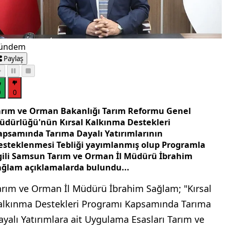
ündem
Paylaş
0
0
arım ve Orman Bakanlığı Tarım Reformu Genel
üdürlüğü'nün Kırsal Kalkınma Destekleri
apsamında Tarıma Dayalı Yatırımlarının
esteklenmesi Tebliği yayımlanmış olup Programla
lgili Samsun Tarım ve Orman İl Müdürü İbrahim
ağlam açıklamalarda bulundu...
arım ve Orman İl Müdürü İbrahim Sağlam; "Kırsal
alkınma Destekleri Programı Kapsamında Tarıma
ayalı Yatırımlara ait Uygulama Esasları Tarım ve