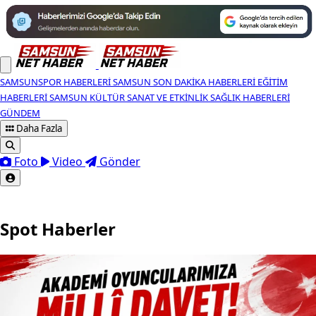
SAMSUNSPOR HABERLERI
SAMSUN SON DAKIKA HABERLERI
EĞITIM
HABERLERI
SAMSUN KÜLTÜR SANAT VE ETKINLIK
SAĞLIK HABERLERI
GÜNDEM
Daha Fazla
Foto
Video
Gönder
Spot Haberler