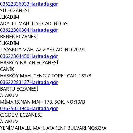
03622336933
Haritada gör
SU ECZANESİ
İLKADIM
ADALET MAH. LİSE CAD. NO:69
03622300304
Haritada gör
BENEK ECZANESİ
İLKADIM
İLYASKÖY MAH. AZiZiYE CAD. NO:207/2
03622364450
Haritada gör
HASKÖY NALAN ECZANESİ
CANİK
HASKÖY MAH. CENGİZ TOPEL CAD. 182/3
03622283137
Haritada gör
BARTU ECZANESİ
ATAKUM
MİMARSİNAN MAH 178. SOK. NO:19/B
03625023940
Haritada gör
ÇİĞDEM ECZANESİ
ATAKUM
YENİMAHALLE MAH. ATAKENT BULVARI NO:83/A