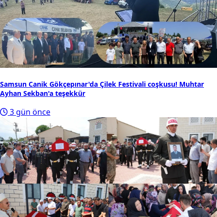
Samsun Canik Gökçepınar'da Çilek Festivali coşkusu! Muhtar
Ayhan Sekban'a teşekkür
3 gün önce