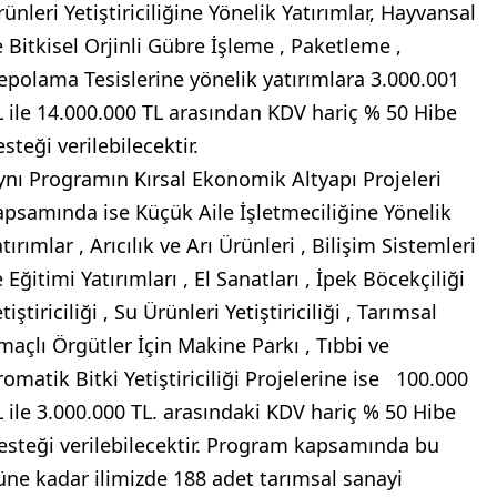
ünleri Yetiştiriciliğine Yönelik Yatırımlar, Hayvansal
e Bitkisel Orjinli Gübre İşleme , Paketleme ,
epolama Tesislerine yönelik yatırımlara 3.000.001
L ile 14.000.000 TL arasından KDV hariç % 50 Hibe
steği verilebilecektir.
ynı Programın Kırsal Ekonomik Altyapı Projeleri
apsamında ise Küçük Aile İşletmeciliğine Yönelik
tırımlar , Arıcılık ve Arı Ürünleri , Bilişim Sistemleri
 Eğitimi Yatırımları , El Sanatları , İpek Böcekçiliği
tiştiriciliği , Su Ürünleri Yetiştiriciliği , Tarımsal
maçlı Örgütler İçin Makine Parkı , Tıbbi ve
romatik Bitki Yetiştiriciliği Projelerine ise 100.000
L ile 3.000.000 TL. arasındaki KDV hariç % 50 Hibe
esteği verilebilecektir. Program kapsamında bu
üne kadar ilimizde 188 adet tarımsal sanayi