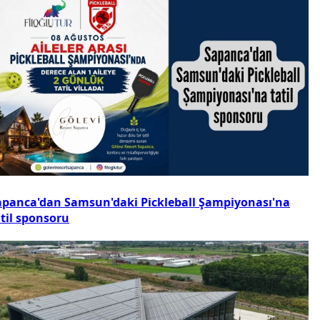
apanca'dan Samsun'daki Pickleball Şampiyonası'na
atil sponsoru