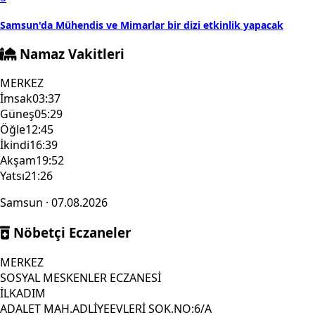
Samsun'da Mühendis ve Mimarlar bir dizi etkinlik yapacak
Namaz Vakitleri
MERKEZ
İmsak
03:37
Güneş
05:29
Öğle
12:45
İkindi
16:39
Akşam
19:52
Yatsı
21:26
Samsun · 07.08.2026
Nöbetçi Eczaneler
MERKEZ
SOSYAL MESKENLER ECZANESİ
İLKADIM
ADALET MAH.ADLİYEEVLERİ SOK.NO:6/A