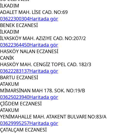
İLKADIM
ADALET MAH. LİSE CAD. NO:69
03622300304
Haritada gör
BENEK ECZANESİ
İLKADIM
İLYASKÖY MAH. AZiZiYE CAD. NO:207/2
03622364450
Haritada gör
HASKÖY NALAN ECZANESİ
CANİK
HASKÖY MAH. CENGİZ TOPEL CAD. 182/3
03622283137
Haritada gör
BARTU ECZANESİ
ATAKUM
MİMARSİNAN MAH 178. SOK. NO:19/B
03625023940
Haritada gör
ÇİĞDEM ECZANESİ
ATAKUM
YENİMAHALLE MAH. ATAKENT BULVARI NO:83/A
03629995257
Haritada gör
ÇATALÇAM ECZANESİ