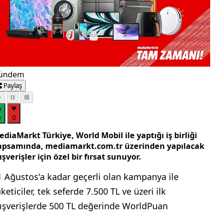
ündem
Paylaş
0
0
diaMarkt Türkiye, World Mobil ile yaptığı iş birliği
apsamında, mediamarkt.com.tr üzerinden yapılacak
ışverişler için özel bir fırsat sunuyor.
1 Ağustos'a kadar geçerli olan kampanya ile
keticiler, tek seferde 7.500 TL ve üzeri ilk
lışverişlerde 500 TL değerinde WorldPuan