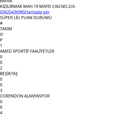
BAFRA
KIZILIRMAK MAH.19 MAYIS CAD.NO:2/A
03625436985
Haritada gör
SÜPER LİG PUAN DURUMU
#
TAKIM
O
P
1
AMED SPORTİF FAALİYETLER
0
0
2
BEŞİKTAŞ
0
0
3
CORENDON ALANYASPOR
0
0
4