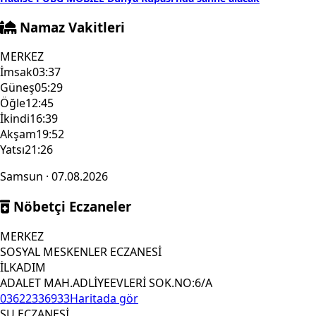
Namaz Vakitleri
MERKEZ
İmsak
03:37
Güneş
05:29
Öğle
12:45
İkindi
16:39
Akşam
19:52
Yatsı
21:26
Samsun · 07.08.2026
Nöbetçi Eczaneler
MERKEZ
SOSYAL MESKENLER ECZANESİ
İLKADIM
ADALET MAH.ADLİYEEVLERİ SOK.NO:6/A
03622336933
Haritada gör
SU ECZANESİ