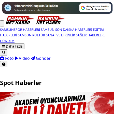
SAMSUNSPOR HABERLERI
SAMSUN SON DAKIKA HABERLERI
EĞITIM
HABERLERI
SAMSUN KÜLTÜR SANAT VE ETKINLIK
SAĞLIK HABERLERI
GÜNDEM
Daha Fazla
Foto
Video
Gönder
Spot Haberler