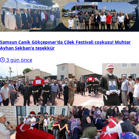
Samsun Canik Gökçepınar'da Çilek Festivali coşkusu! Muhtar
Ayhan Sekban'a teşekkür
3 gün önce