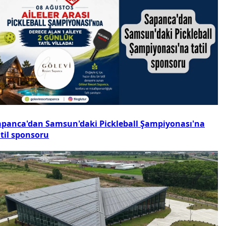
apanca'dan Samsun'daki Pickleball Şampiyonası'na
atil sponsoru