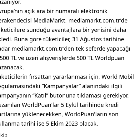
azanıyor.
vrupa’nın açık ara bir numaralı elektronik
erakendecisi MediaMarkt, mediamarkt.com.tr’de
üketicilere sunduğu avantajlara bir yenisini daha
kledi. Buna göre tüketiciler, 31 Ağustos tarihine
adar mediamarkt.com.tr’den tek seferde yapacağı
.500 TL ve üzeri alışverişlerde 500 TL Worldpuan
azanacak.
üketicilerin fırsattan yararlanması için, World Mobil
ygulamasındaki “Kampanyalar” alanındaki ilgili
ampanyanın “Katıl” butonuna tıklaması gerekiyor.
azanılan WorldPuan'lar 5 Eylül tarihinde kredi
artlarına yüklenecekken, WorldPuan'ların son
ullanma tarihi ise 5 Ekim 2023 olacak.
kip