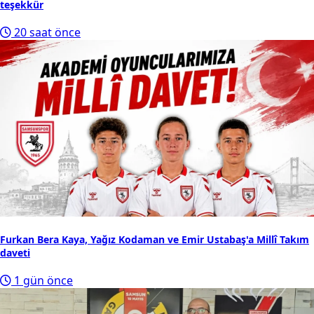
teşekkür
20 saat önce
Furkan Bera Kaya, Yağız Kodaman ve Emir Ustabaş'a Millî Takım
daveti
1 gün önce