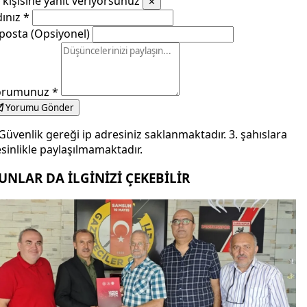
kişisine yanıt veriyorsunuz
✕
dınız
*
posta (Opsiyonel)
orumunuz
*
Yorumu Gönder
Güvenlik gereği ip adresiniz saklanmaktadır. 3. şahıslara
sinlikle paylaşılmamaktadır.
UNLAR DA İLGİNİZİ ÇEKEBİLİR