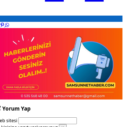
Yorum Yap
b sitesi