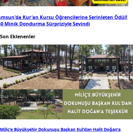
amsun'da Kur'an Kursu Öğrencilerine Serinleten Ödül!
50 Minik Dondurma Sürpriziyle Sevindi
Son Eklenenler
Miliç'e Büyükşehir Dokunuşu Başkan Kul'dan Halit Doğan'a