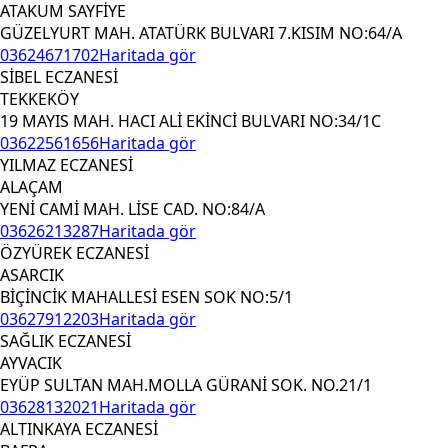
ATAKUM SAYFİYE
GÜZELYURT MAH. ATATÜRK BULVARI 7.KISIM NO:64/A
03624671702
Haritada gör
SİBEL ECZANESİ
TEKKEKÖY
19 MAYIS MAH. HACI ALİ EKİNCİ BULVARI NO:34/1C
03622561656
Haritada gör
YILMAZ ECZANESİ
ALAÇAM
YENİ CAMİ MAH. LİSE CAD. NO:84/A
03626213287
Haritada gör
ÖZYÜREK ECZANESİ
ASARCIK
BİÇİNCİK MAHALLESİ ESEN SOK NO:5/1
03627912203
Haritada gör
SAĞLIK ECZANESİ
AYVACIK
EYÜP SULTAN MAH.MOLLA GÜRANİ SOK. NO.21/1
03628132021
Haritada gör
ALTINKAYA ECZANESİ