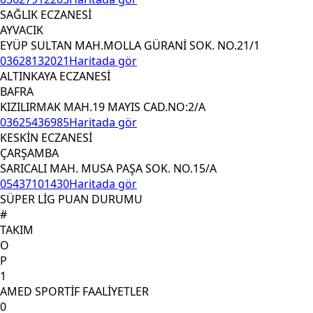
SAĞLIK ECZANESİ
AYVACIK
EYÜP SULTAN MAH.MOLLA GÜRANİ SOK. NO.21/1
03628132021
Haritada gör
ALTINKAYA ECZANESİ
BAFRA
KIZILIRMAK MAH.19 MAYIS CAD.NO:2/A
03625436985
Haritada gör
KESKİN ECZANESİ
ÇARŞAMBA
SARICALI MAH. MUSA PAŞA SOK. NO.15/A
05437101430
Haritada gör
SÜPER LİG PUAN DURUMU
#
TAKIM
O
P
1
AMED SPORTİF FAALİYETLER
0