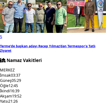
5
Terme'de başkan adayı Recep Yılmaz’dan Termespor’a Tatlı
Ziyaret
Namaz Vakitleri
MERKEZ
İmsak
03:37
Güneş
05:29
Öğle
12:45
İkindi
16:39
Akşam
19:52
Yatsı
21:26