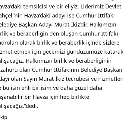
vza’daki temsilcisi ve bir eliyiz. Liderimiz Devlet
ahçeli’nin Havza’daki adayı ise Cumhur İttifakı
elediye Başkan Adayı Murat İkiz’dir. Halkımızın
irlik ve beraberliğin den oluşan Cumhur İttifakı
droları olarak birlik ve beraberlik içinde sizlere
izmet etmek için gecemizi gündüzümüze katarak
alışacağız. Halkımızın birlik ve beraberliğinin
ezahürü olan Cumhur İttifakının Belediye Başkan
dayı olan Sayın Murat İkiz tecrübesi ve hizmetleri
le bu işin ehli bir isim ve daha güzel daha
şanabilir bir Havza için hep birlikte
lışacağız.”dedi.
kip