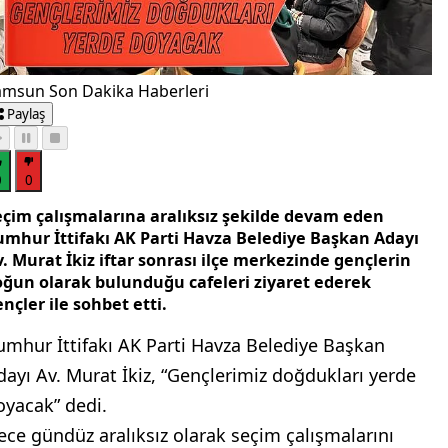
amsun Son Dakika Haberleri
Paylaş
0
0
eçim çalışmalarına aralıksız şekilde devam eden
umhur İttifakı AK Parti Havza Belediye Başkan Adayı
. Murat İkiz iftar sonrası ilçe merkezinde gençlerin
oğun olarak bulunduğu cafeleri ziyaret ederek
nçler ile sohbet etti.
umhur İttifakı AK Parti Havza Belediye Başkan
dayı Av. Murat İkiz, “Gençlerimiz doğdukları yerde
oyacak” dedi.
ece gündüz aralıksız olarak seçim çalışmalarını