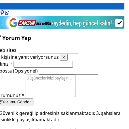
Yorum Yap
b sitesi
kişisine yanıt veriyorsunuz
✕
dınız
*
posta (Opsiyonel)
orumunuz
*
Yorumu Gönder
Güvenlik gereği ip adresiniz saklanmaktadır. 3. şahıslara
sinlikle paylaşılmamaktadır.