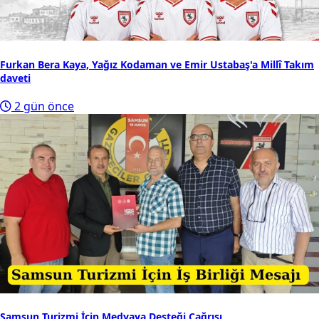
Furkan Bera Kaya, Yağız Kodaman ve Emir Ustabaş'a Millî Takım
daveti
2 gün önce
Samsun Turizmi İçin Medyaya Desteği Çağrısı