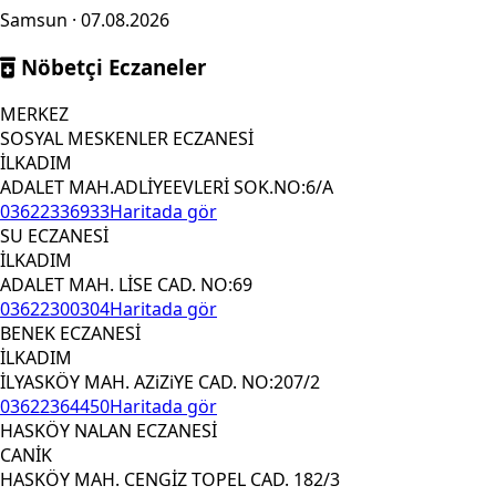
Samsun · 07.08.2026
Nöbetçi Eczaneler
MERKEZ
SOSYAL MESKENLER ECZANESİ
İLKADIM
ADALET MAH.ADLİYEEVLERİ SOK.NO:6/A
03622336933
Haritada gör
SU ECZANESİ
İLKADIM
ADALET MAH. LİSE CAD. NO:69
03622300304
Haritada gör
BENEK ECZANESİ
İLKADIM
İLYASKÖY MAH. AZiZiYE CAD. NO:207/2
03622364450
Haritada gör
HASKÖY NALAN ECZANESİ
CANİK
HASKÖY MAH. CENGİZ TOPEL CAD. 182/3