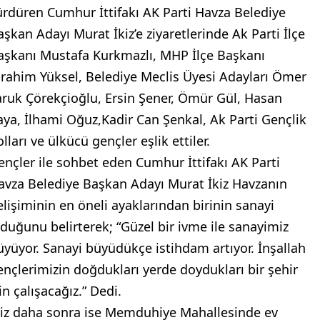
ürdüren Cumhur İttifakı AK Parti Havza Belediye
aşkan Adayı Murat İkiz’e ziyaretlerinde Ak Parti İlçe
aşkanı Mustafa Kurkmazlı, MHP İlçe Başkanı
brahim Yüksel, Belediye Meclis Üyesi Adayları Ömer
aruk Çörekçioğlu, Ersin Şener, Ömür Gül, Hasan
aya, İlhami Oğuz,Kadir Can Şenkal, Ak Parti Gençlik
lları ve ülkücü gençler eşlik ettiler.
ençler ile sohbet eden Cumhur İttifakı AK Parti
avza Belediye Başkan Adayı Murat İkiz Havzanın
elişiminin en öneli ayaklarından birinin sanayi
lduğunu belirterek; “Güzel bir ivme ile sanayimiz
üyüyor. Sanayi büyüdükçe istihdam artıyor. İnşallah
ençlerimizin doğdukları yerde doydukları bir şehir
in çalışacağız.” Dedi.
kiz daha sonra ise Memduhiye Mahallesinde ev