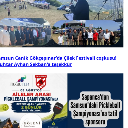
amsun Canik Gökçepınar'da Çilek Festivali coşkusu!
uhtar Ayhan Sekban'a teşekkür