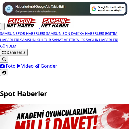
SAMSUNSPOR HABERLERI
SAMSUN SON DAKIKA HABERLERI
EĞITIM
HABERLERI
SAMSUN KÜLTÜR SANAT VE ETKINLIK
SAĞLIK HABERLERI
GÜNDEM
Daha Fazla
Foto
Video
Gönder
Spot Haberler