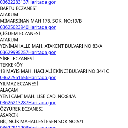
03622283137
Haritada gör
BARTU ECZANESİ
ATAKUM
MİMARSİNAN MAH 178. SOK. NO:19/B
03625023940
Haritada gör
ÇİĞDEM ECZANESİ
ATAKUM
YENİMAHALLE MAH. ATAKENT BULVARI NO:83/A
03629995257
Haritada gör
SİBEL ECZANESİ
TEKKEKÖY
19 MAYIS MAH. HACI ALİ EKİNCİ BULVARI NO:34/1C
03622561656
Haritada gör
YILMAZ ECZANESİ
ALAÇAM
YENİ CAMİ MAH. LİSE CAD. NO:84/A
03626213287
Haritada gör
ÖZYÜREK ECZANESİ
ASARCIK
BİÇİNCİK MAHALLESİ ESEN SOK NO:5/1
03627912203
Haritada gör