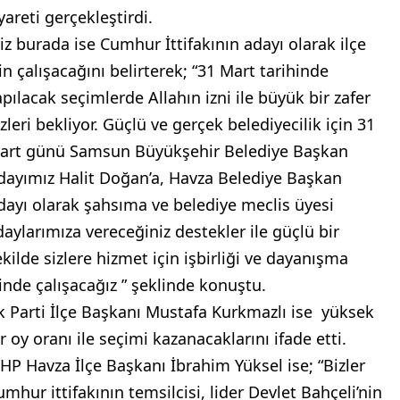
yareti gerçekleştirdi.
kiz burada ise Cumhur İttifakının adayı olarak ilçe
in çalışacağını belirterek; “31 Mart tarihinde
apılacak seçimlerde Allahın izni ile büyük bir zafer
zleri bekliyor. Güçlü ve gerçek belediyecilik için 31
art günü Samsun Büyükşehir Belediye Başkan
dayımız Halit Doğan’a, Havza Belediye Başkan
dayı olarak şahsıma ve belediye meclis üyesi
daylarımıza vereceğiniz destekler ile güçlü bir
ekilde sizlere hizmet için işbirliği ve dayanışma
çinde çalışacağız ” şeklinde konuştu.
k Parti İlçe Başkanı Mustafa Kurkmazlı ise yüksek
r oy oranı ile seçimi kazanacaklarını ifade etti.
HP Havza İlçe Başkanı İbrahim Yüksel ise; “Bizler
umhur ittifakının temsilcisi, lider Devlet Bahçeli’nin