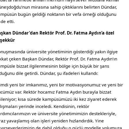
neşdoğdu’nun mirasına sahip çıktıklarını belirten Dündar,
mpüsün bugün geldiği noktanın bir vefa örneği olduğunu
ade etti.
şkan Dündar'dan Rektör Prof. Dr. Fatma Aydın’a özel
eşekkür
nuşmasında üniversite yönetiminin gösterdiği yakın ilgiye
kkat çeken Başkan Dündar, Rektör Prof. Dr. Fatma Aydın’ın
mpüsle bizzat ilgilenmesinin bölge için büyük bir şans
duğunu dile getirdi. Dündar, şu ifadeleri kullandı:
imdi yeni bir imkanımız, yeni bir motivasyonumuz ve yeni bir
cümüz var. Rektör hocamız Fatma Aydın burayla bizzat
gileniyor; kısa sürede kampüsümüzü iki kez ziyaret ederek
lışmaları yerinde inceledi. Kendisinin, rektör
rdımcılarımızın ve üniversite yönetimimizin destekleriyle,
raz yavaşlamış olan işleri yeniden hızlandırdık. Yine
yırseverlerimizin de dahil olduğu o güçlü modelle yolumuza