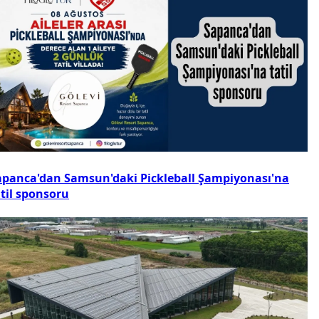
apanca'dan Samsun'daki Pickleball Şampiyonası'na
atil sponsoru