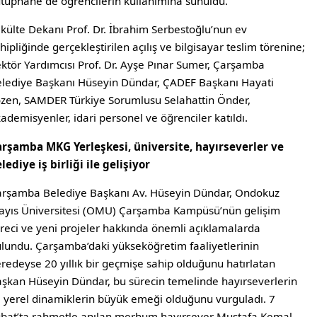
tüphane de öğrencilerin kullanımına sunuldu.
külte Dekanı Prof. Dr. İbrahim Serbestoğlu’nun ev
hipliğinde gerçekleştirilen açılış ve bilgisayar teslim törenine;
ktör Yardımcısı Prof. Dr. Ayşe Pınar Sumer, Çarşamba
lediye Başkanı Hüseyin Dündar, ÇADEF Başkanı Hayati
zen, SAMDER Türkiye Sorumlusu Selahattin Önder,
ademisyenler, idari personel ve öğrenciler katıldı.
rşamba MKG Yerleşkesi, üniversite, hayırseverler ve
lediye iş birliği ile gelişiyor
rşamba Belediye Başkanı Av. Hüseyin Dündar, Ondokuz
yıs Üniversitesi (OMU) Çarşamba Kampüsü’nün gelişim
reci ve yeni projeler hakkında önemli açıklamalarda
lundu. Çarşamba’daki yükseköğretim faaliyetlerinin
redeyse 20 yıllık bir geçmişe sahip olduğunu hatırlatan
şkan Hüseyin Dündar, bu sürecin temelinde hayırseverlerin
 yerel dinamiklerin büyük emeği olduğunu vurguladı. 7
bat’ta rahmetle anılan merhum hayırsever Mustafa Kemal