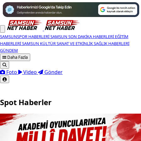
SAMSUNSPOR HABERLERI
SAMSUN SON DAKIKA HABERLERI
EĞITIM
HABERLERI
SAMSUN KÜLTÜR SANAT VE ETKINLIK
SAĞLIK HABERLERI
GÜNDEM
Daha Fazla
Foto
Video
Gönder
Spot Haberler