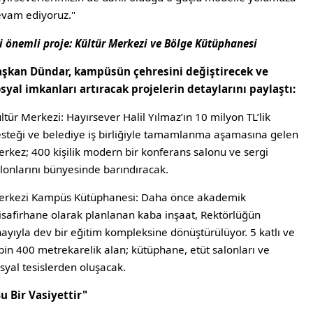
vam ediyoruz."
i önemli proje: Kültür Merkezi ve Bölge Kütüphanesi
aşkan Dündar, kampüsün çehresini değiştirecek ve
syal imkanları artıracak projelerin detaylarını paylaştı:
ltür Merkezi: Hayırsever Halil Yılmaz’ın 10 milyon TL’lik
steği ve belediye iş birliğiyle tamamlanma aşamasına gelen
rkez; 400 kişilik modern bir konferans salonu ve sergi
lonlarını bünyesinde barındıracak.
rkezi Kampüs Kütüphanesi: Daha önce akademik
safirhane olarak planlanan kaba inşaat, Rektörlüğün
ayıyla dev bir eğitim kompleksine dönüştürülüyor. 5 katlı ve
bin 400 metrekarelik alan; kütüphane, etüt salonları ve
syal tesislerden oluşacak.
u Bir Vasiyettir"