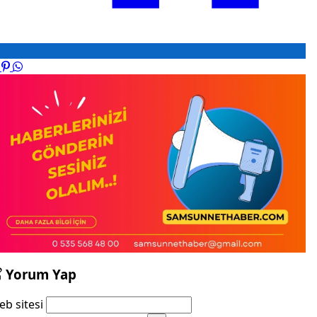
Yorum Yap
b sitesi