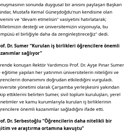
nuşmasının sonunda duygusal bir anısını paylaşan Başkan
ndar, Mustafa Kemal Güneşdoğdu’nun kendisine olan
venini ve "devam etmelisin" vasiyetini hatırlatarak;
illetimizin desteği ve üniversitemizin vizyonuyla, bu
mpüsü el birliğiyle daha da zenginleştireceğiz" dedi.
of. Dr. Sumer “Kurulan iş birlikleri öğrencilere önemli
zanımlar sağlıyor”
rende konuşan Rektör Yardımcısı Prof. Dr. Ayşe Pınar Sumer
 eğitime yapılan her yatırımın üniversitelerin niteliğini ve
rencilerin donanımını doğrudan etkilediğini vurguladı.
iversite yönetimi olarak Çarşamba yerleşkesini yakından
kip ettiklerini belirten Sumer, sivil toplum kuruluşları, yerel
netimler ve kamu kurumlarıyla kurulan iş birliklerinin
rencilere önemli kazanımlar sağladığını ifade etti.
of. Dr. Serbestoğlu “Öğrencilerin daha nitelikli bir
ğitim ve araştırma ortamına kavuştu”