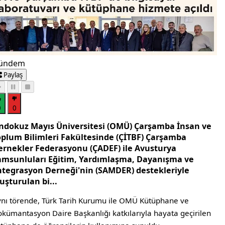
ündem
Paylaş
0
0
ndokuz Mayıs Üniversitesi (OMÜ) Çarşamba İnsan ve
oplum Bilimleri Fakültesinde (ÇİTBF) Çarşamba
ernekler Federasyonu (ÇADEF) ile Avusturya
amsunluları Eğitim, Yardımlaşma, Dayanışma ve
ntegrasyon Derneği'nin (SAMDER) destekleriyle
uşturulan bi...
nı törende, Türk Tarih Kurumu ile OMÜ Kütüphane ve
kümantasyon Daire Başkanlığı katkılarıyla hayata geçirilen