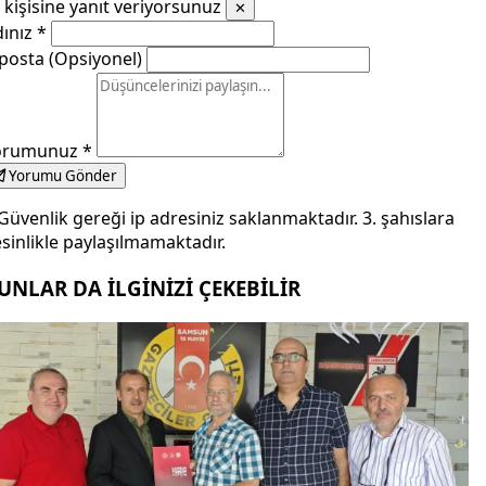
kişisine yanıt veriyorsunuz
✕
dınız
*
posta (Opsiyonel)
orumunuz
*
Yorumu Gönder
Güvenlik gereği ip adresiniz saklanmaktadır. 3. şahıslara
sinlikle paylaşılmamaktadır.
UNLAR DA İLGİNİZİ ÇEKEBİLİR