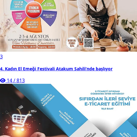
3
4. Kadın El Emeği Festivali Atakum Sahili’nde başlıyor
14
/
813