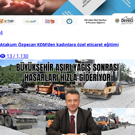
4
Atakum Özgecan KDM’den kadınlara özel eticaret eğitimi
13
/
1,130