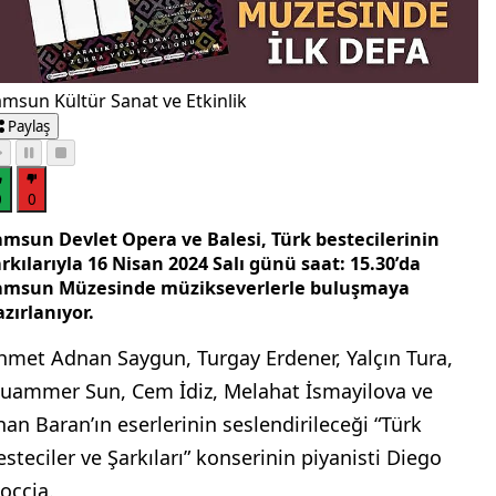
msun Kültür Sanat ve Etkinlik
Paylaş
0
0
amsun Devlet Opera ve Balesi, Türk bestecilerinin
rkılarıyla 16 Nisan 2024 Salı günü saat: 15.30’da
amsun Müzesinde müzikseverlerle buluşmaya
zırlanıyor.
hmet Adnan Saygun, Turgay Erdener, Yalçın Tura,
uammer Sun, Cem İdiz, Melahat İsmayilova ve
lhan Baran’ın eserlerinin seslendirileceği “Türk
esteciler ve Şarkıları” konserinin piyanisti Diego
occia.