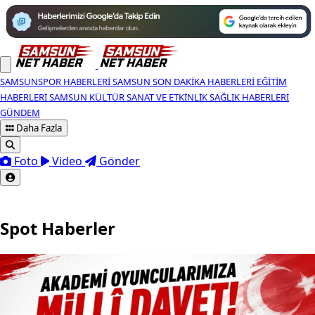
SAMSUNSPOR HABERLERI
SAMSUN SON DAKIKA HABERLERI
EĞITIM
HABERLERI
SAMSUN KÜLTÜR SANAT VE ETKINLIK
SAĞLIK HABERLERI
GÜNDEM
Daha Fazla
Foto
Video
Gönder
Spot Haberler