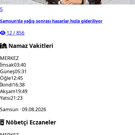
5
Samsun'da yağış sonrası hasarlar hızla gideriliyor
12
/
856
Namaz Vakitleri
MERKEZ
İmsak
03:40
Güneş
05:31
Öğle
12:45
İkindi
16:38
Akşam
19:49
Yatsı
21:23
Samsun · 09.08.2026
Nöbetçi Eczaneler
MERKEZ