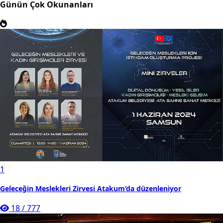
Günün Çok Okunanları
1
Geleceğin Meslekleri Zirvesi Atakum’da düzenleniyor
18
/
777