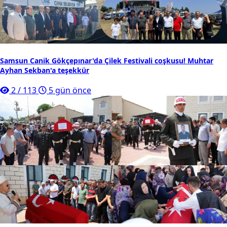
Samsun Canik Gökçepınar'da Çilek Festivali coşkusu! Muhtar
Ayhan Sekban'a teşekkür
2
/
113
5 gün önce