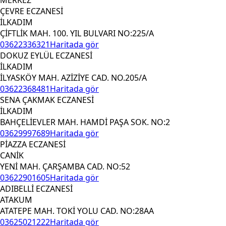
ÇEVRE ECZANESİ
İLKADIM
ÇİFTLİK MAH. 100. YIL BULVARI NO:225/A
03622336321
Haritada gör
DOKUZ EYLÜL ECZANESİ
İLKADIM
İLYASKÖY MAH. AZİZİYE CAD. NO.205/A
03622368481
Haritada gör
SENA ÇAKMAK ECZANESİ
İLKADIM
BAHÇELİEVLER MAH. HAMDİ PAŞA SOK. NO:2
03629997689
Haritada gör
PİAZZA ECZANESİ
CANİK
YENİ MAH. ÇARŞAMBA CAD. NO:52
03622901605
Haritada gör
ADIBELLİ ECZANESİ
ATAKUM
ATATEPE MAH. TOKİ YOLU CAD. NO:28AA
03625021222
Haritada gör