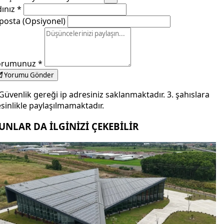
dınız
*
posta (Opsiyonel)
orumunuz
*
Yorumu Gönder
Güvenlik gereği ip adresiniz saklanmaktadır. 3. şahıslara
sinlikle paylaşılmamaktadır.
UNLAR DA İLGİNİZİ ÇEKEBİLİR