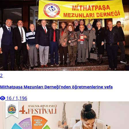
2
Mithatpaşa Mezunları Derneği’nden öğretmenlerine vefa
16
/
1,196