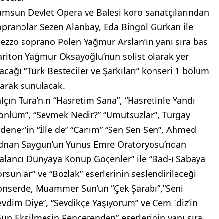
amsun Devlet Opera ve Balesi koro sanatçılarından
opranolar Sezen Alanbay, Eda Bingöl Gürkan ile
ezzo soprano Polen Yağmur Arslan’ın yanı sıra bas
ariton Yağmur Oksayoğlu’nun solist olarak yer
lacağı “Türk Besteciler ve Şarkıları” konseri 1 bölüm
larak sunulacak.
alçın Tura’nın “Hasretim Sana”, “Hasretinle Yandı
önlüm”, “Sevmek Nedir?” “Umutsuzlar”, Turgay
rdener’in “İlle de” “Canım” “Sen Sen Sen”, Ahmed
dnan Saygun’un Yunus Emre Oratoryosu’ndan
Yalancı Dünyaya Konup Göçenler” ile “Bad-ı Sabaya
orsunlar” ve “Bozlak” eserlerinin seslendirileceği
onserde, Muammer Sun’un “Çek Şarabı”,”Seni
evdim Diye”, “Sevdikçe Yaşıyorum” ve Cem İdiz’in
Gün Eksilmesin Pencerenden” eserlerinin yanı sıra