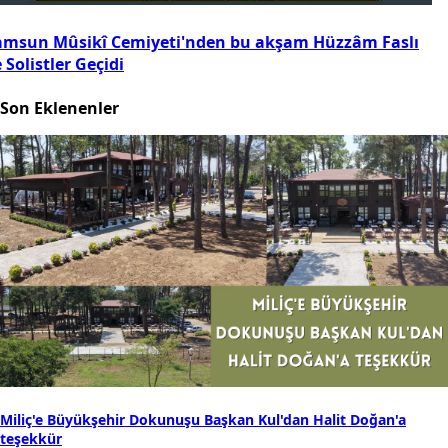
amsun Mûsikî Cemiyeti'nden bu akşam Hüzzâm Faslı
 Solistler Geçidi
Son Eklenenler
Miliç'e Büyükşehir Dokunuşu Başkan Kul'dan Halit Doğan'a
teşekkür