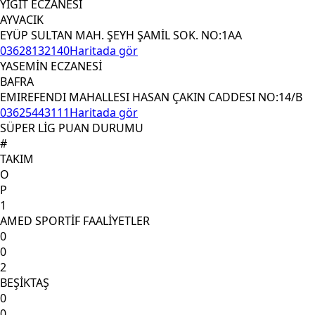
YİĞİT ECZANESİ
AYVACIK
EYÜP SULTAN MAH. ŞEYH ŞAMİL SOK. NO:1AA
03628132140
Haritada gör
YASEMİN ECZANESİ
BAFRA
EMIREFENDI MAHALLESI HASAN ÇAKIN CADDESI NO:14/B
03625443111
Haritada gör
SÜPER LİG PUAN DURUMU
#
TAKIM
O
P
1
AMED SPORTİF FAALİYETLER
0
0
2
BEŞİKTAŞ
0
0