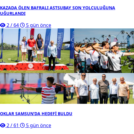
KAZADA ÖLEN BAFRALI ASTSUBAY SON YOLCULUĞUNA
UĞURLANDI
2
/
64
5 gün önce
OKLAR SAMSUN’DA HEDEFİ BULDU
2
/
61
5 gün önce