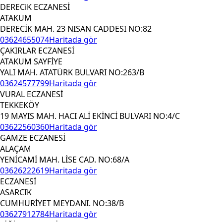
DERECiK ECZANESİ
ATAKUM
DERECİK MAH. 23 NISAN CADDESI NO:82
03624655074
Haritada gör
ÇAKIRLAR ECZANESİ
ATAKUM SAYFİYE
YALI MAH. ATATÜRK BULVARI NO:263/B
03624577799
Haritada gör
VURAL ECZANESİ
TEKKEKÖY
19 MAYIS MAH. HACI ALİ EKİNCİ BULVARI NO:4/C
03622560360
Haritada gör
GAMZE ECZANESİ
ALAÇAM
YENİCAMİ MAH. LİSE CAD. NO:68/A
03626222619
Haritada gör
ECZANESİ
ASARCIK
CUMHURİYET MEYDANI. NO:38/B
03627912784
Haritada gör