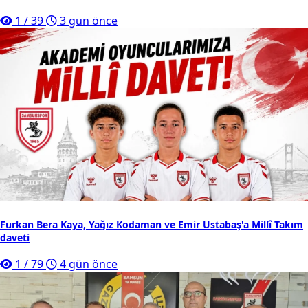
1
/
39
3 gün önce
Furkan Bera Kaya, Yağız Kodaman ve Emir Ustabaş'a Millî Takım
daveti
1
/
79
4 gün önce