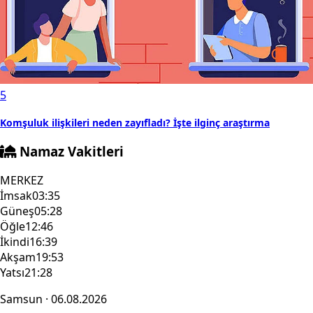
5
Komşuluk ilişkileri neden zayıfladı? İşte ilginç araştırma
Namaz Vakitleri
MERKEZ
İmsak
03:35
Güneş
05:28
Öğle
12:46
İkindi
16:39
Akşam
19:53
Yatsı
21:28
Samsun · 06.08.2026