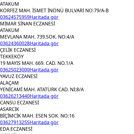
ATAKUM
KÖRFEZ MAH. İSMET İNÖNÜ BULVARI NO:79/A-B
03624575959
Haritada gör
MİMAR SİNAN ECZANESİ
ATAKUM
MEVLANA MAH. 739.SOK. NO:4/A
03624360028
Haritada gör
ÇELİK ECZANESİ
TEKKEKÖY
19 MAYIS MAH. 669. CAD. NO.1/A
03625023000
Haritada gör
YAVUZ ECZANESİ
ALAÇAM
YENİCAMİ MAH. ATATÜRK CAD. NI:8/A
03626213440
Haritada gör
CANSU ECZANESİ
ASARCIK
BİÇİMCİK MAH. ESEN SOK. NO:16
03627913255
Haritada gör
EDA ECZANESİ