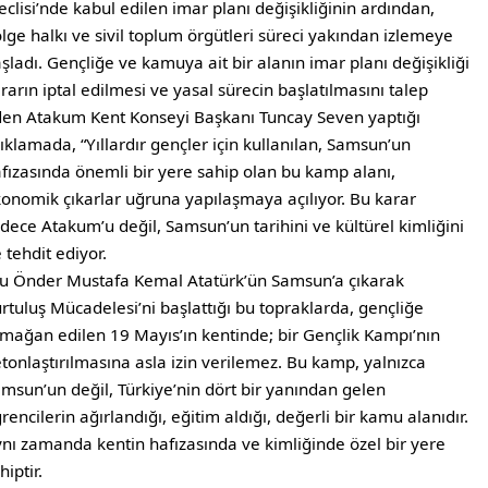
clisi’nde kabul edilen imar planı değişikliğinin ardından,
lge halkı ve sivil toplum örgütleri süreci yakından izlemeye
şladı. Gençliğe ve kamuya ait bir alanın imar planı değişikliği
rarın iptal edilmesi ve yasal sürecin başlatılmasını talep
en Atakum Kent Konseyi Başkanı Tuncay Seven yaptığı
ıklamada, “Yıllardır gençler için kullanılan, Samsun’un
fızasında önemli bir yere sahip olan bu kamp alanı,
onomik çıkarlar uğruna yapılaşmaya açılıyor. Bu karar
dece Atakum’u değil, Samsun’un tarihini ve kültürel kimliğini
 tehdit ediyor.
u Önder Mustafa Kemal Atatürk’ün Samsun’a çıkarak
rtuluş Mücadelesi’ni başlattığı bu topraklarda, gençliğe
mağan edilen 19 Mayıs’ın kentinde; bir Gençlik Kampı’nın
tonlaştırılmasına asla izin verilemez. Bu kamp, yalnızca
msun’un değil, Türkiye’nin dört bir yanından gelen
rencilerin ağırlandığı, eğitim aldığı, değerli bir kamu alanıdır.
nı zamanda kentin hafızasında ve kimliğinde özel bir yere
hiptir.