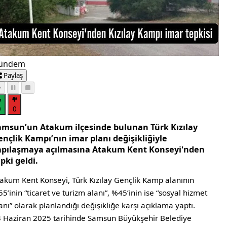
ündem
Paylaş
0
0
amsun’un Atakum ilçesinde bulunan Türk Kızılay
ençlik Kampı’nın imar planı değişikliğiyle
apılaşmaya açılmasına Atakum Kent Konseyi'nden
pki geldi.
akum Kent Konseyi, Türk Kızılay Gençlik Kamp alanının
5’inin “ticaret ve turizm alanı”, %45’inin ise “sosyal hizmet
anı” olarak planlandığı değişikliğe karşı açıklama yaptı.
 Haziran 2025 tarihinde Samsun Büyükşehir Belediye