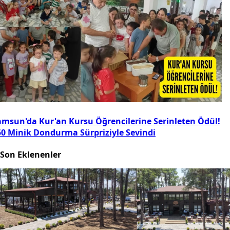
amsun'da Kur'an Kursu Öğrencilerine Serinleten Ödül!
50 Minik Dondurma Sürpriziyle Sevindi
Son Eklenenler