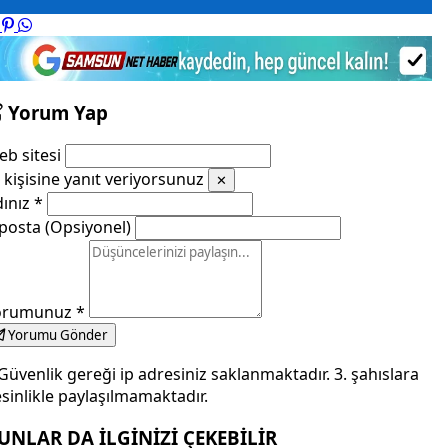
Yorum Yap
b sitesi
kişisine yanıt veriyorsunuz
✕
dınız
*
posta (Opsiyonel)
orumunuz
*
Yorumu Gönder
Güvenlik gereği ip adresiniz saklanmaktadır. 3. şahıslara
sinlikle paylaşılmamaktadır.
UNLAR DA İLGİNİZİ ÇEKEBİLİR