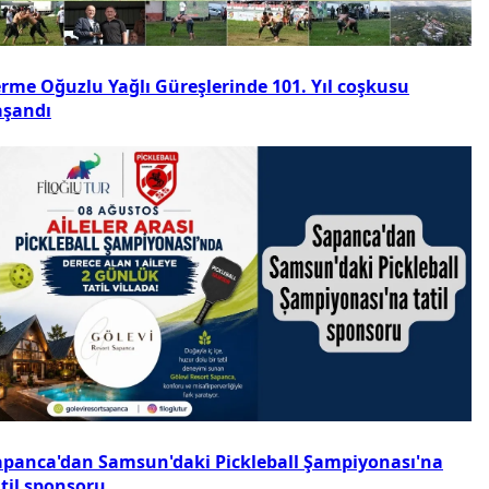
erme Oğuzlu Yağlı Güreşlerinde 101. Yıl coşkusu
aşandı
apanca'dan Samsun'daki Pickleball Şampiyonası'na
atil sponsoru