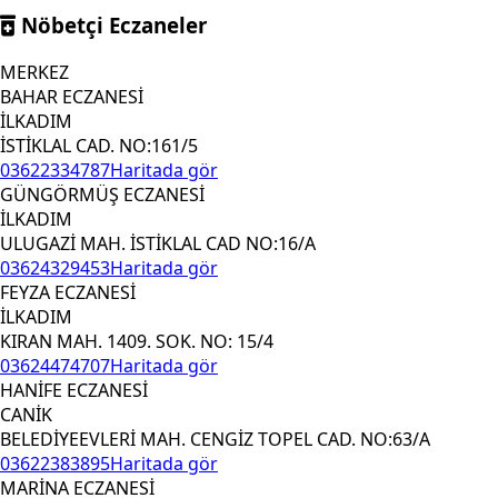
Nöbetçi Eczaneler
MERKEZ
BAHAR ECZANESİ
İLKADIM
İSTİKLAL CAD. NO:161/5
03622334787
Haritada gör
GÜNGÖRMÜŞ ECZANESİ
İLKADIM
ULUGAZİ MAH. İSTİKLAL CAD NO:16/A
03624329453
Haritada gör
FEYZA ECZANESİ
İLKADIM
KIRAN MAH. 1409. SOK. NO: 15/4
03624474707
Haritada gör
HANİFE ECZANESİ
CANİK
BELEDİYEEVLERİ MAH. CENGİZ TOPEL CAD. NO:63/A
03622383895
Haritada gör
MARİNA ECZANESİ