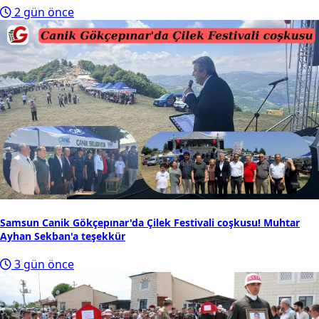
2 gün önce
Samsun Canik Gökçepınar'da Çilek Festivali coşkusu! Muhtar
Ayhan Sekban'a teşekkür
3 gün önce