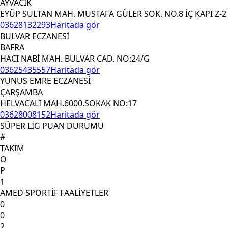
AYVACIK
EYÜP SULTAN MAH. MUSTAFA GÜLER SOK. NO.8 İÇ KAPI Z-2
03628132293
Haritada gör
BULVAR ECZANESİ
BAFRA
HACI NABİ MAH. BULVAR CAD. NO:24/G
03625435557
Haritada gör
YUNUS EMRE ECZANESİ
ÇARŞAMBA
HELVACALI MAH.6000.SOKAK NO:17
03628008152
Haritada gör
SÜPER LİG PUAN DURUMU
#
TAKIM
O
P
1
AMED SPORTİF FAALİYETLER
0
0
2