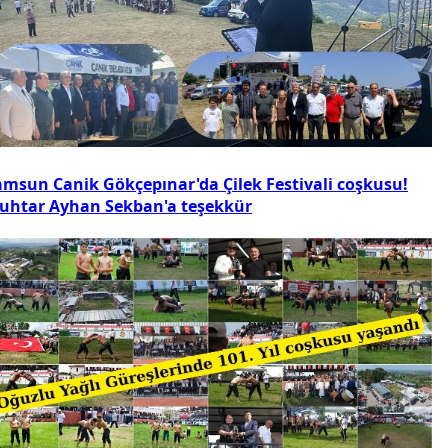
amsun Canik Gökçepınar'da Çilek Festivali coşkusu!
uhtar Ayhan Sekban'a teşekkür