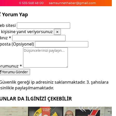
Yorum Yap
b sitesi
kişisine yanıt veriyorsunuz
✕
dınız
*
posta (Opsiyonel)
orumunuz
*
Yorumu Gönder
Güvenlik gereği ip adresiniz saklanmaktadır. 3. şahıslara
sinlikle paylaşılmamaktadır.
UNLAR DA İLGİNİZİ ÇEKEBİLİR