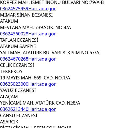
KÖRFEZ MAH. İSMET İNÖNÜ BULVARI NO:79/A-B
03624575959
Haritada gör
MİMAR SİNAN ECZANESİ
ATAKUM
MEVLANA MAH. 739.SOK. NO:4/A
03624360028
Haritada gör
TAFLAN ECZANESİ
ATAKUM SAYFİYE
YALI MAH. ATATÜRK BULVARI 8. KISIM NO:67/A
03624670268
Haritada gör
ÇELİK ECZANESİ
TEKKEKÖY
19 MAYIS MAH. 669. CAD. NO.1/A
03625023000
Haritada gör
YAVUZ ECZANESİ
ALAÇAM
YENİCAMİ MAH. ATATÜRK CAD. NI:8/A
03626213440
Haritada gör
CANSU ECZANESİ
ASARCIK
BİÇİMCİK MAH. ESEN SOK. NO:16