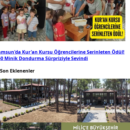
amsun'da Kur'an Kursu Öğrencilerine Serinleten Ödül!
50 Minik Dondurma Sürpriziyle Sevindi
Son Eklenenler