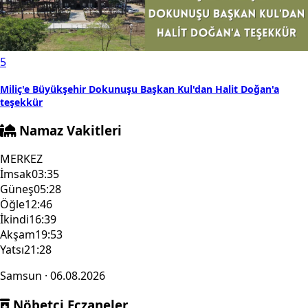
5
Miliç'e Büyükşehir Dokunuşu Başkan Kul'dan Halit Doğan'a
teşekkür
Namaz Vakitleri
MERKEZ
İmsak
03:35
Güneş
05:28
Öğle
12:46
İkindi
16:39
Akşam
19:53
Yatsı
21:28
Samsun · 06.08.2026
Nöbetçi Eczaneler