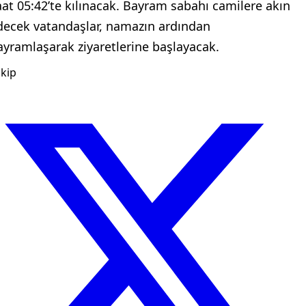
aat 05:42’te kılınacak. Bayram sabahı camilere akın
decek vatandaşlar, namazın ardından
ayramlaşarak ziyaretlerine başlayacak.
kip