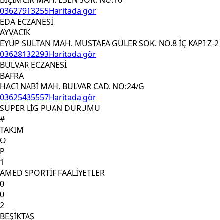
03627913255
Haritada gör
EDA ECZANESİ
AYVACIK
EYÜP SULTAN MAH. MUSTAFA GÜLER SOK. NO.8 İÇ KAPI Z-2
03628132293
Haritada gör
BULVAR ECZANESİ
BAFRA
HACI NABİ MAH. BULVAR CAD. NO:24/G
03625435557
Haritada gör
SÜPER LİG PUAN DURUMU
#
TAKIM
O
P
1
AMED SPORTİF FAALİYETLER
0
0
2
BEŞİKTAŞ