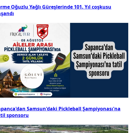
erme Oğuzlu Yağlı Güreşlerinde 101. Yıl coşkusu
aşandı
apanca'dan Samsun'daki Pickleball Şampiyonası'na
atil sponsoru