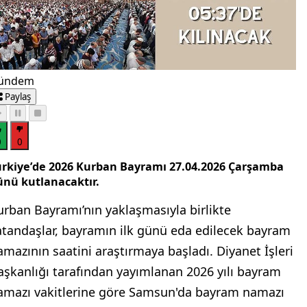
ündem
Paylaş
0
0
ürkiye’de 2026 Kurban Bayramı 27.04.2026 Çarşamba
ünü kutlanacaktır.
urban Bayramı’nın yaklaşmasıyla birlikte
atandaşlar, bayramın ilk günü eda edilecek bayram
amazının saatini araştırmaya başladı. Diyanet İşleri
aşkanlığı tarafından yayımlanan 2026 yılı bayram
amazı vakitlerine göre Samsun'da bayram namazı