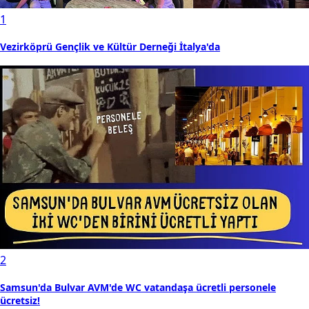
1
Vezirköprü Gençlik ve Kültür Derneği İtalya'da
2
Samsun'da Bulvar AVM'de WC vatandaşa ücretli personele
ücretsiz!