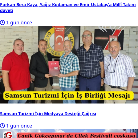
Furkan Bera Kaya, Yağız Kodaman ve Emir Ustabaş'a Millî Takım
daveti
1 gün önce
Samsun Turizmi İçin Medyaya Desteği Çağrısı
1 gün önce