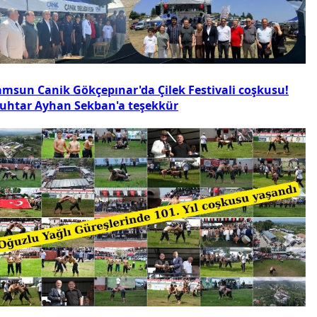
amsun Canik Gökçepınar'da Çilek Festivali coşkusu!
uhtar Ayhan Sekban'a teşekkür