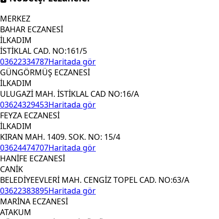
MERKEZ
BAHAR ECZANESİ
İLKADIM
İSTİKLAL CAD. NO:161/5
03622334787
Haritada gör
GÜNGÖRMÜŞ ECZANESİ
İLKADIM
ULUGAZİ MAH. İSTİKLAL CAD NO:16/A
03624329453
Haritada gör
FEYZA ECZANESİ
İLKADIM
KIRAN MAH. 1409. SOK. NO: 15/4
03624474707
Haritada gör
HANİFE ECZANESİ
CANİK
BELEDİYEEVLERİ MAH. CENGİZ TOPEL CAD. NO:63/A
03622383895
Haritada gör
MARİNA ECZANESİ
ATAKUM