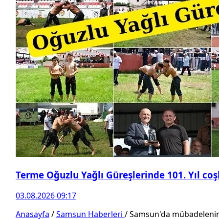
Terme Oğuzlu Yağlı Güreşlerinde 101. Yıl co
03.08.2026 09:17
Anasayfa
/
Samsun Haberleri
/
Samsun'da mübadelenin 