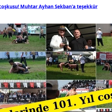
 coşkusu! Muhtar Ayhan Sekban'a teşekkür