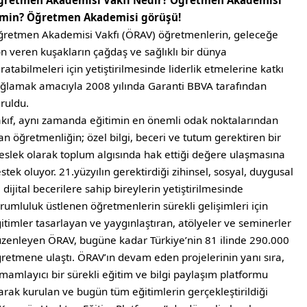
ğretmen Akademisi Vakfı Nedir? Öğretmen Akademisi
imin? Öğretmen Akademisi görüşü!
retmen Akademisi Vakfı (ÖRAV) öğretmenlerin, geleceğe
n veren kuşakların çağdaş ve sağlıklı bir dünya
ratabilmeleri için yetiştirilmesinde liderlik etmelerine katkı
ğlamak amacıyla 2008 yılında Garanti BBVA tarafından
ruldu.
kıf, aynı zamanda eğitimin en önemli odak noktalarından
an öğretmenliğin; özel bilgi, beceri ve tutum gerektiren bir
slek olarak toplum algısında hak ettiği değere ulaşmasına
stek oluyor. 21.yüzyılın gerektirdiği zihinsel, sosyal, duygusal
 dijital becerilere sahip bireylerin yetiştirilmesinde
rumluluk üstlenen öğretmenlerin sürekli gelişimleri için
itimler tasarlayan ve yaygınlaştıran, atölyeler ve seminerler
zenleyen ÖRAV, bugüne kadar Türkiye’nin 81 ilinde 290.000
retmene ulaştı. ÖRAV’ın devam eden projelerinin yanı sıra,
mamlayıcı bir sürekli eğitim ve bilgi paylaşım platformu
arak kurulan ve bugün tüm eğitimlerin gerçekleştirildiği