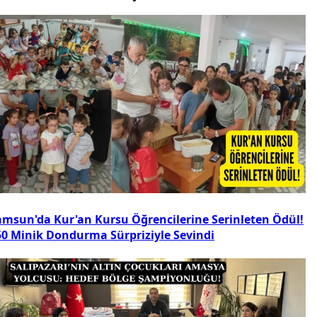
amsun'da Kur'an Kursu Öğrencilerine Serinleten Ödül!
50 Minik Dondurma Sürpriziyle Sevindi