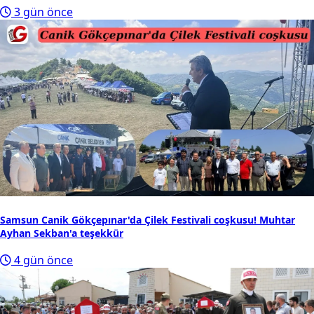
3 gün önce
Samsun Canik Gökçepınar'da Çilek Festivali coşkusu! Muhtar
Ayhan Sekban'a teşekkür
4 gün önce