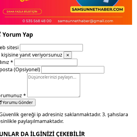
Yorum Yap
b sitesi
kişisine yanıt veriyorsunuz
✕
dınız
*
posta (Opsiyonel)
orumunuz
*
Yorumu Gönder
Güvenlik gereği ip adresiniz saklanmaktadır. 3. şahıslara
sinlikle paylaşılmamaktadır.
UNLAR DA İLGİNİZİ ÇEKEBİLİR