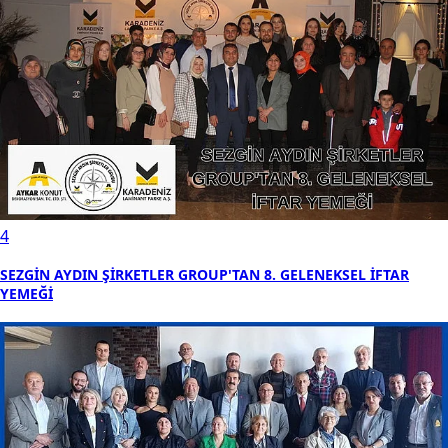
4
SEZGİN AYDIN ŞİRKETLER GROUP'TAN 8. GELENEKSEL İFTAR
YEMEĞİ