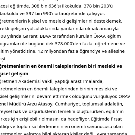
cesi eğitimde, 308 bin 636'sı ilkokulda, 378 bin 203'ü
taokulda ve 397 bin 990'ı ortaöğretimde çalışıyor.
retmenlerin kişisel ve mesleki gelişimlerini desteklemek,
rekli gelişim yolculuklarında yanlarında olmak amacıyla
08 yılında Garanti BBVA tarafından kurulan ÖRAV, eğitim
ogramları ile bugüne dek 378.000’den fazla öğretmene ve
itim yöneticisine, 12 milyondan fazla öğrenciye ve ailesine
aştı.
retmenlerin en önemli taleplerinden biri mesleki ve
şisel gelişim
retmen Akademisi Vakfı, yaptığı araştırmalarda,
retmenlerin en önemli taleplerinden birinin mesleki ve
şisel gelişimlerini devam ettirmek olduğunu vurguluyor. ÖRAV
nel Müdürü Arzu Atasoy; Cumhuriyet, toplumsal adaletin,
reysel hak ve özgürlüklerin temelini oluştururken, eğitimin
rkes için erişilebilir olmasını da hedefliyor. Eğitimde fırsat
itliği ve toplumsal ilerlemenin en önemli savunucusu olan
retmenler, yalnızca bilgi aktaran kişiler değil, aynı zamanda