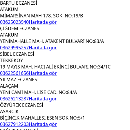
BARTU ECZANESİ
ATAKUM
MİMARSİNAN MAH 178. SOK. NO:19/B
03625023940
Haritada gör
ÇİĞDEM ECZANESİ
ATAKUM
YENİMAHALLE MAH. ATAKENT BULVARI NO:83/A
03629995257
Haritada gör
SİBEL ECZANESİ
TEKKEKÖY
19 MAYIS MAH. HACI ALİ EKİNCİ BULVARI NO:34/1C
03622561656
Haritada gör
YILMAZ ECZANESİ
ALAÇAM
YENİ CAMİ MAH. LİSE CAD. NO:84/A
03626213287
Haritada gör
ÖZYÜREK ECZANESİ
ASARCIK
BİÇİNCİK MAHALLESİ ESEN SOK NO:5/1
03627912203
Haritada gör