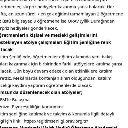
retmenler, sürpriz hediyeler kazanma şansı bulacak. Her
fta, en uzun süreli / en çok eğitimi tamamlayan 2 öğretmene
z üstü bilgisayar, 8 öğretmene ise ÖRAV İyilik Durağından
rpriz hediyeler gönderilecek.
retmenlerin kişisel ve mesleki gelişimlerini
stekleyen atölye çalışmaları Eğitim Şenliğine renk
atacak
itim Şenliğinde, öğretmenler eğitim alanında yeni bakış
ıları kazanmak için birbirinden farklı atölyelere katılma şansı
lacak. Gün boyu devam edecek olan etkinliklere katılım
retsiz. Mekânlarda kontenjan sınırı olduğundan, katılım
celiği kaydını yaptıran öğretmenlerde olacak.
msun’da düzenlenecek olan atölyeler;
EM'le Buluşma
nizel Biyoçeşitliliğin Korunması
itim şenliğine katılmak ve takvim & konumla ilgili detaylı
lgi için link : https://egitimsenligi.orav.org.tr/