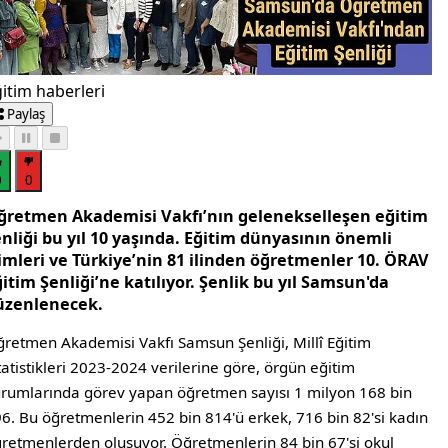
itim haberleri
Paylaş
0
0
ğretmen Akademisi Vakfı’nın gelenekselleşen eğitim
nliği bu yıl 10 yaşında. Eğitim dünyasının önemli
simleri ve Türkiye’nin 81 ilinden öğretmenler 10. ÖRAV
itim Şenliği’ne katılıyor. Şenlik bu yıl Samsun'da
üzenlenecek.
retmen Akademisi Vakfı Samsun Şenliği, Millî Eğitim
tatistikleri 2023-2024 verilerine göre, örgün eğitim
rumlarında görev yapan öğretmen sayısı 1 milyon 168 bin
6. Bu öğretmenlerin 452 bin 814'ü erkek, 716 bin 82'si kadın
retmenlerden oluşuyor. Öğretmenlerin 84 bin 67'si okul