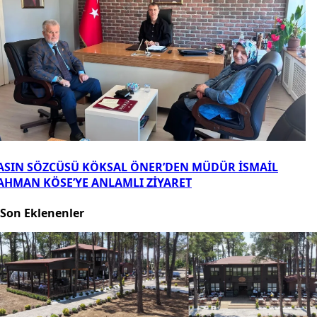
ASIN SÖZCÜSÜ KÖKSAL ÖNER’DEN MÜDÜR İSMAİL
AHMAN KÖSE’YE ANLAMLI ZİYARET
Son Eklenenler