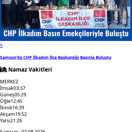
5
Samsun'da CHP İlkadım İlçe Başkanlığı Basınla Buluştu
Namaz Vakitleri
MERKEZ
İmsak
03:37
Güneş
05:29
Öğle
12:45
İkindi
16:39
Akşam
19:52
Yatsı
21:26
Samsun · 07.08.2026