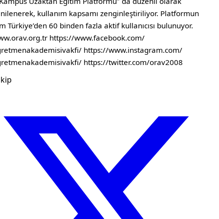
eKampüs Uzaktan Eğitim Platformu’’ da düzenli olarak
nilenerek, kullanım kapsamı zenginleştiriliyor. Platformun
m Türkiye’den 60 binden fazla aktif kullanıcısı bulunuyor.
w.orav.org.tr https://www.facebook.com/
retmenakademisivakfi/ https://www.instagram.com/
retmenakademisivakfi/ https://twitter.com/orav2008
kip