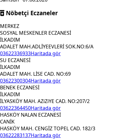
Nöbetçi Eczaneler
MERKEZ
SOSYAL MESKENLER ECZANESİ
İLKADIM
ADALET MAH.ADLİYEEVLERİ SOK.NO:6/A
03622336933
Haritada gör
SU ECZANESİ
İLKADIM
ADALET MAH. LİSE CAD. NO:69
03622300304
Haritada gör
BENEK ECZANESİ
İLKADIM
İLYASKÖY MAH. AZiZiYE CAD. NO:207/2
03622364450
Haritada gör
HASKÖY NALAN ECZANESİ
CANİK
HASKÖY MAH. CENGİZ TOPEL CAD. 182/3
03622283137
Haritada gör