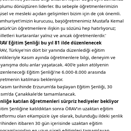
plumu dönüştüren liderler. Bu sebeple öğretmenlerimizin
şisel ve mesleki açıdan gelişimleri bizim için de çok önemli.
mhuriyet'imizin kurucusu, başöğretmenimiz Mustafa Kemal
atürk’ün öğretmenlere ilişkin şu sözünü hep hatırlıyoruz;
illetleri kurtaranlar yalnız ve ancak öğretmenlerdir.’
AV Eğitim Şenliği bu yıl 81 ilde düzenlenecek
AV, Türkiye’nin dört bir yanında düzenlediği eğitim
nlikleriyle Kasım ayında öğretmenlere bilgi, deneyim ve
yanışma dolu anlar yaşatacak. 400’e yakın atölyenin
zenleneceği Eğitim Şenliği’ne 6.000-8.000 arasında
retmenin katılması bekleniyor.
Kasım tarihinde Erzurum’da başlayan Eğitim Şenliği, 30
sım’da Çanakkale’de tamamlanacak.
nliğe katılan öğretmenleri sürpriz hediyeler bekliyor
itim Şenliğine katıldıktan sonra ÖRAV’ın uzaktan eğitim
atformu olan eKampüs'e üye olarak, bulunduğu ildeki şenlik
rihinden itibaren 30 gün içerisinde uzaktan eğitim
ogramlarından en uzun süreli eğitimleri tamamlayan