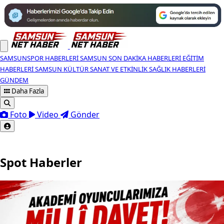
SAMSUNSPOR HABERLERI
SAMSUN SON DAKIKA HABERLERI
EĞITIM
HABERLERI
SAMSUN KÜLTÜR SANAT VE ETKINLIK
SAĞLIK HABERLERI
GÜNDEM
Daha Fazla
Foto
Video
Gönder
Spot Haberler