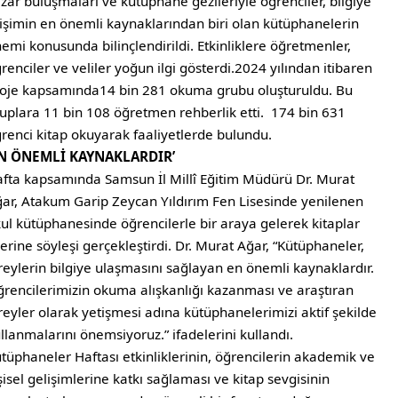
zar buluşmaları ve kütüphane gezileriyle öğrenciler, bilgiye
işimin en önemli kaynaklarından biri olan kütüphanelerin
emi konusunda bilinçlendirildi. Etkinliklere öğretmenler,
renciler ve veliler yoğun ilgi gösterdi.2024 yılından itibaren
oje kapsamında14 bin 281 okuma grubu oluşturuldu. Bu
uplara 11 bin 108 öğretmen rehberlik etti. 174 bin 631
renci kitap okuyarak faaliyetlerde bulundu.
EN ÖNEMLİ KAYNAKLARDIR’
fta kapsamında Samsun İl Millî Eğitim Müdürü Dr. Murat
ar, Atakum Garip Zeycan Yıldırım Fen Lisesinde yenilenen
ul kütüphanesinde öğrencilerle bir araya gelerek kitaplar
erine söyleşi gerçekleştirdi. Dr. Murat Ağar, “Kütüphaneler,
reylerin bilgiye ulaşmasını sağlayan en önemli kaynaklardır.
rencilerimizin okuma alışkanlığı kazanması ve araştıran
reyler olarak yetişmesi adına kütüphanelerimizi aktif şekilde
llanmalarını önemsiyoruz.” ifadelerini kullandı.
tüphaneler Haftası etkinliklerinin, öğrencilerin akademik ve
şisel gelişimlerine katkı sağlaması ve kitap sevgisinin