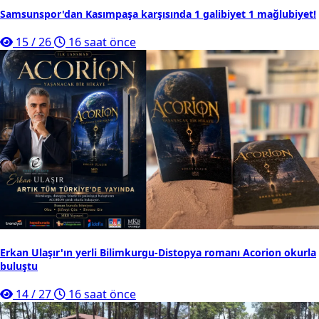
Samsunspor'dan Kasımpaşa karşısında 1 galibiyet 1 mağlubiyet!
15
/
26
16 saat önce
Erkan Ulaşır'ın yerli Bilimkurgu-Distopya romanı Acorion okurla
buluştu
14
/
27
16 saat önce