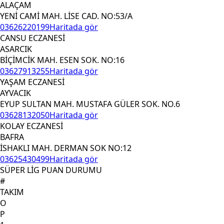
ALAÇAM
YENİ CAMİ MAH. LİSE CAD. NO:53/A
03626220199
Haritada gör
CANSU ECZANESİ
ASARCIK
BİÇİMCİK MAH. ESEN SOK. NO:16
03627913255
Haritada gör
YAŞAM ECZANESİ
AYVACIK
EYUP SULTAN MAH. MUSTAFA GÜLER SOK. NO.6
03628132050
Haritada gör
KOLAY ECZANESİ
BAFRA
İSHAKLI MAH. DERMAN SOK NO:12
03625430499
Haritada gör
SÜPER LİG PUAN DURUMU
#
TAKIM
O
P