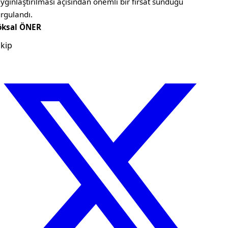
ygınlaştırılması açısından önemli bir fırsat sunduğu
rgulandı.
öksal ÖNER
kip