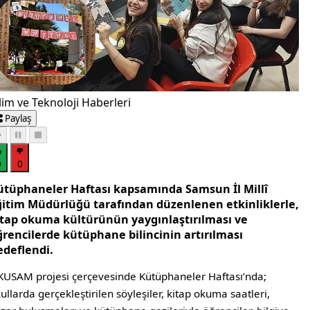
lim ve Teknoloji Haberleri
Paylaş
0
0
ütüphaneler Haftası kapsamında Samsun İl Millî
ğitim Müdürlüğü tarafından düzenlenen etkinliklerle,
itap okuma kültürünün yaygınlaştırılması ve
ğrencilerde kütüphane bilincinin artırılması
edeflendi.
USAM projesi çerçevesinde Kütüphaneler Haftası’nda;
ullarda gerçekleştirilen söyleşiler, kitap okuma saatleri,