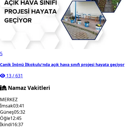
5
Canik İnönü İlkokulu'nda açık hava sınıfı projesi hayata geçiyor
13
/
631
Namaz Vakitleri
MERKEZ
İmsak
03:41
Güneş
05:32
Öğle
12:45
İkindi
16:37