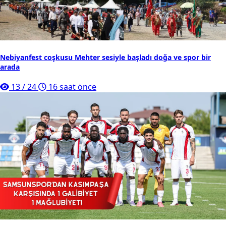
Nebiyanfest coşkusu Mehter sesiyle başladı doğa ve spor bir
arada
13
/
24
16 saat önce