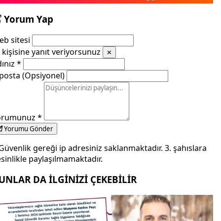
Yorum Yap
b sitesi
kişisine yanıt veriyorsunuz
✕
dınız
*
posta (Opsiyonel)
orumunuz
*
Yorumu Gönder
Güvenlik gereği ip adresiniz saklanmaktadır. 3. şahıslara
sinlikle paylaşılmamaktadır.
UNLAR DA İLGİNİZİ ÇEKEBİLİR