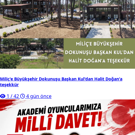
Miliç'e Büyükşehir Dokunuşu Başkan Kul'dan Halit Doğan'a
teşekkür
1
/
42
4 gün önce