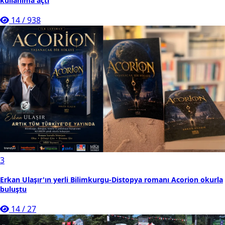
kullanıma açtı
14
/
938
3
Erkan Ulaşır'ın yerli Bilimkurgu-Distopya romanı Acorion okurla
buluştu
14
/
27