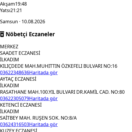
Akşam
19:48
Yatsı
21:21
Samsun · 10.08.2026
Nöbetçi Eczaneler
MERKEZ
SAADET ECZANESİ
İLKADIM
KILIÇDEDE MAH.MUHITTIN ÖZKEFELI BULVARI NO:16
03622348636
Haritada gör
AYTAÇ ECZANESİ
İLKADIM
RASATHANE MAH.100.YIL BULVARI DR.KAMİL CAD. NO:80
03622305079
Haritada gör
KETENCİ ECZANESİ
İLKADIM
SAİTBEY MAH. RUŞEN SOK. NO:8/A
03624316503
Haritada gör
KUZEY ECZANESİ