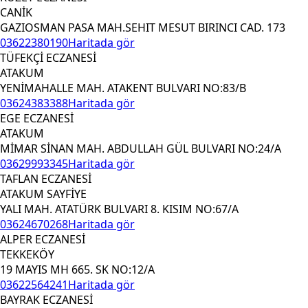
CANİK
GAZIOSMAN PASA MAH.SEHIT MESUT BIRINCI CAD. 173
03622380190
Haritada gör
TÜFEKÇİ ECZANESİ
ATAKUM
YENİMAHALLE MAH. ATAKENT BULVARI NO:83/B
03624383388
Haritada gör
EGE ECZANESİ
ATAKUM
MİMAR SİNAN MAH. ABDULLAH GÜL BULVARI NO:24/A
03629993345
Haritada gör
TAFLAN ECZANESİ
ATAKUM SAYFİYE
YALI MAH. ATATÜRK BULVARI 8. KISIM NO:67/A
03624670268
Haritada gör
ALPER ECZANESİ
TEKKEKÖY
19 MAYIS MH 665. SK NO:12/A
03622564241
Haritada gör
BAYRAK ECZANESİ