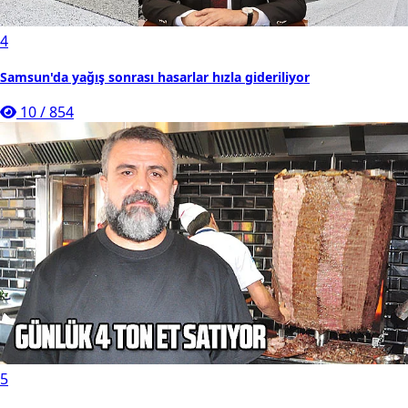
4
Samsun'da yağış sonrası hasarlar hızla gideriliyor
10
/
854
5