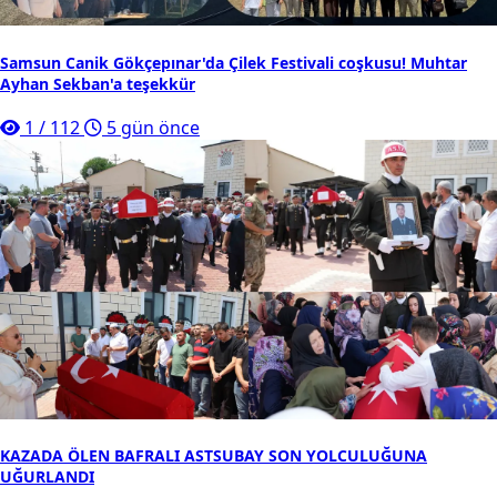
Samsun Canik Gökçepınar'da Çilek Festivali coşkusu! Muhtar
Ayhan Sekban'a teşekkür
1
/
112
5 gün önce
KAZADA ÖLEN BAFRALI ASTSUBAY SON YOLCULUĞUNA
UĞURLANDI