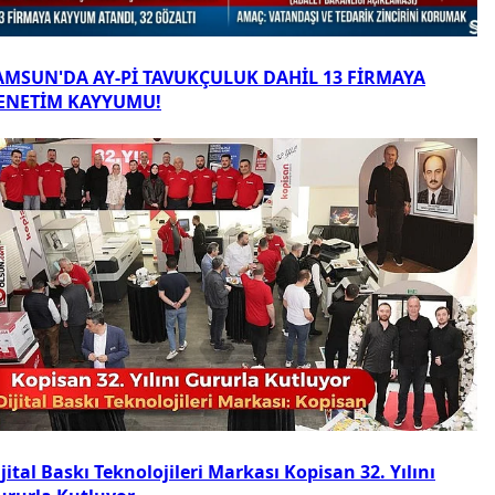
AMSUN'DA AY-Pİ TAVUKÇULUK DAHİL 13 FİRMAYA
ENETİM KAYYUMU!
jital Baskı Teknolojileri Markası Kopisan 32. Yılını