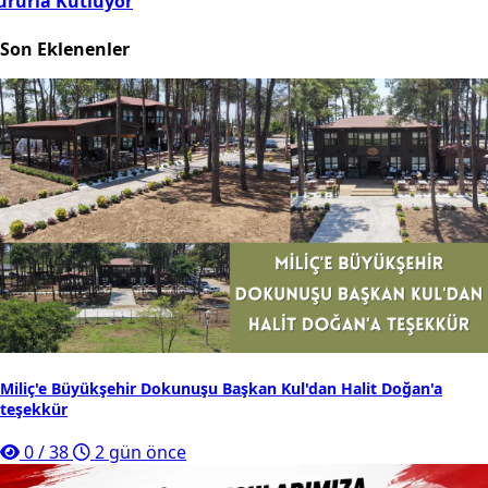
ururla Kutluyor
Son Eklenenler
Miliç'e Büyükşehir Dokunuşu Başkan Kul'dan Halit Doğan'a
teşekkür
0
/
38
2 gün önce