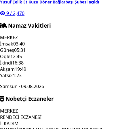
Yusuf Çelik Et Kuzu Döner Bağlarbaşı Şubesi açıldı
9
/
2,470
Namaz Vakitleri
MERKEZ
İmsak
03:40
Güneş
05:31
Öğle
12:45
İkindi
16:38
Akşam
19:49
Yatsı
21:23
Samsun · 09.08.2026
Nöbetçi Eczaneler
MERKEZ
RENDECİ ECZANESİ
İLKADIM