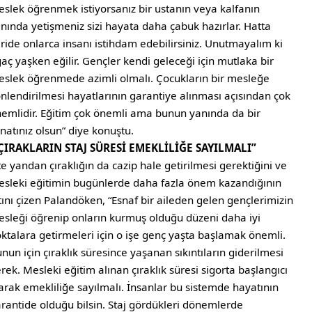
slek öğrenmek istiyorsanız bir ustanın veya kalfanın
nında yetişmeniz sizi hayata daha çabuk hazırlar. Hatta
eride onlarca insanı istihdam edebilirsiniz. Unutmayalım ki
aç yaşken eğilir. Gençler kendi geleceği için mutlaka bir
slek öğrenmede azimli olmalı. Çocukların bir mesleğe
nlendirilmesi hayatlarının garantiye alınması açısından çok
emlidir. Eğitim çok önemli ama bunun yanında da bir
natınız olsun” diye konuştu.
“ÇIRAKLARIN STAJ SÜRESİ EMEKLİLİĞE SAYILMALI”
e yandan çıraklığın da cazip hale getirilmesi gerektiğini ve
sleki eğitimin bugünlerde daha fazla önem kazandığının
tını çizen Palandöken, “Esnaf bir aileden gelen gençlerimizin
sleği öğrenip onların kurmuş olduğu düzeni daha iyi
ktalara getirmeleri için o işe genç yaşta başlamak önemli.
nun için çıraklık süresince yaşanan sıkıntıların giderilmesi
rek. Mesleki eğitim alınan çıraklık süresi sigorta başlangıcı
arak emekliliğe sayılmalı. İnsanlar bu sistemde hayatının
rantide olduğu bilsin. Staj gördükleri dönemlerde