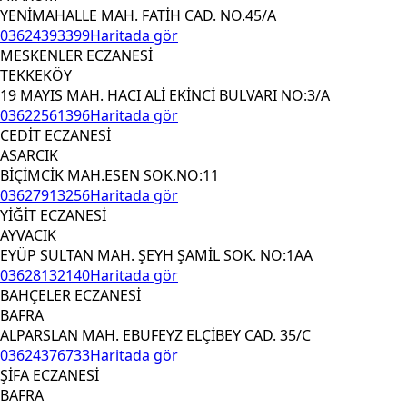
YENİMAHALLE MAH. FATİH CAD. NO.45/A
03624393399
Haritada gör
MESKENLER ECZANESİ
TEKKEKÖY
19 MAYIS MAH. HACI ALİ EKİNCİ BULVARI NO:3/A
03622561396
Haritada gör
CEDİT ECZANESİ
ASARCIK
BİÇİMCİK MAH.ESEN SOK.NO:11
03627913256
Haritada gör
YİĞİT ECZANESİ
AYVACIK
EYÜP SULTAN MAH. ŞEYH ŞAMİL SOK. NO:1AA
03628132140
Haritada gör
BAHÇELER ECZANESİ
BAFRA
ALPARSLAN MAH. EBUFEYZ ELÇİBEY CAD. 35/C
03624376733
Haritada gör
ŞİFA ECZANESİ
BAFRA