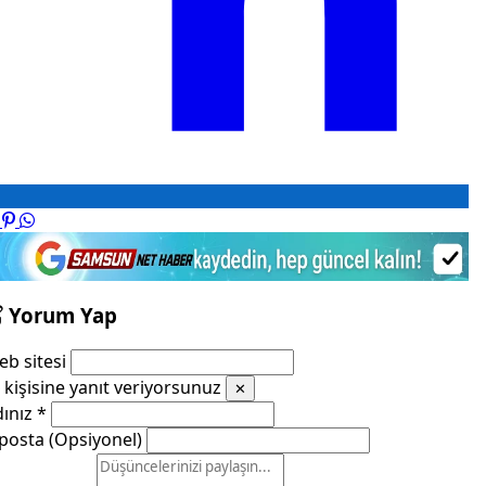
Yorum Yap
b sitesi
kişisine yanıt veriyorsunuz
✕
dınız
*
posta (Opsiyonel)