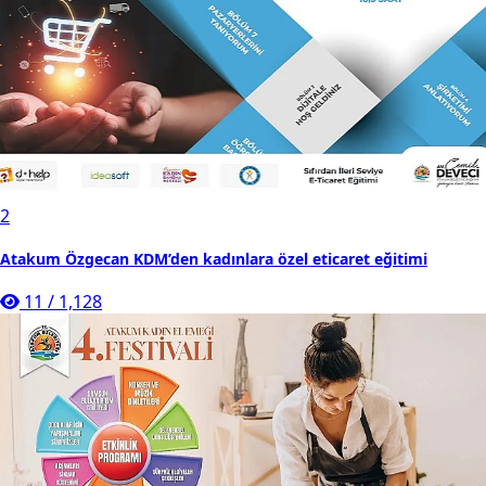
2
Atakum Özgecan KDM’den kadınlara özel eticaret eğitimi
11
/
1,128