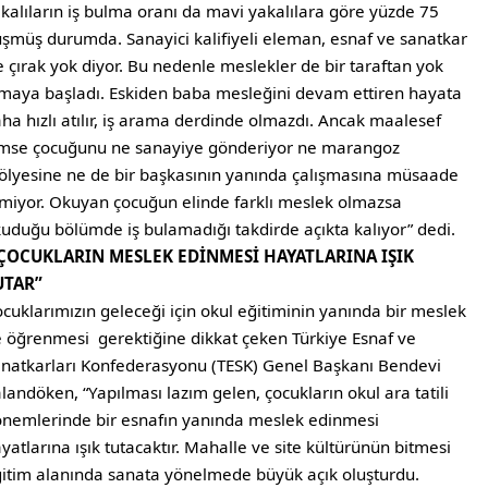
kalıların iş bulma oranı da mavi yakalılara göre yüzde 75
şmüş durumda. Sanayici kalifiyeli eleman, esnaf ve sanatkar
e çırak yok diyor. Bu nedenle meslekler de bir taraftan yok
maya başladı. Eskiden baba mesleğini devam ettiren hayata
ha hızlı atılır, iş arama derdinde olmazdı. Ancak maalesef
mse çocuğunu ne sanayiye gönderiyor ne marangoz
ölyesine ne de bir başkasının yanında çalışmasına müsaade
miyor. Okuyan çocuğun elinde farklı meslek olmazsa
uduğu bölümde iş bulamadığı takdirde açıkta kalıyor” dedi.
“ÇOCUKLARIN MESLEK EDİNMESİ HAYATLARINA IŞIK
UTAR”
cuklarımızın geleceği için okul eğitiminin yanında bir meslek
 öğrenmesi gerektiğine dikkat çeken Türkiye Esnaf ve
natkarları Konfederasyonu (TESK) Genel Başkanı Bendevi
landöken, “Yapılması lazım gelen, çocukların okul ara tatili
nemlerinde bir esnafın yanında meslek edinmesi
yatlarına ışık tutacaktır. Mahalle ve site kültürünün bitmesi
itim alanında sanata yönelmede büyük açık oluşturdu.