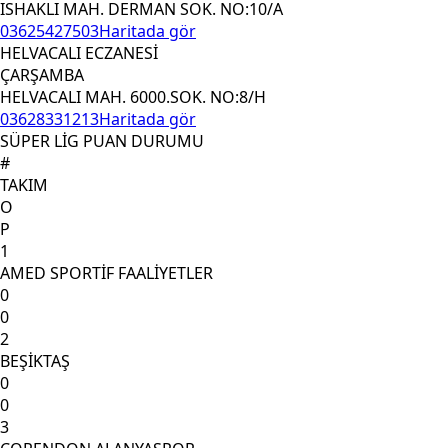
ISHAKLI MAH. DERMAN SOK. NO:10/A
03625427503
Haritada gör
HELVACALI ECZANESİ
ÇARŞAMBA
HELVACALI MAH. 6000.SOK. NO:8/H
03628331213
Haritada gör
SÜPER LİG PUAN DURUMU
#
TAKIM
O
P
1
AMED SPORTİF FAALİYETLER
0
0
2
BEŞİKTAŞ
0
0
3