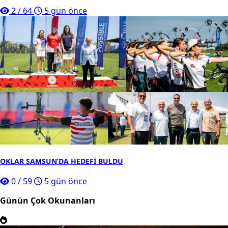
2
/
64
5 gün önce
OKLAR SAMSUN’DA HEDEFİ BULDU
0
/
59
5 gün önce
Günün Çok Okunanları