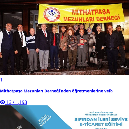
1
Mithatpaşa Mezunları Derneği’nden öğretmenlerine vefa
13
/
1,193