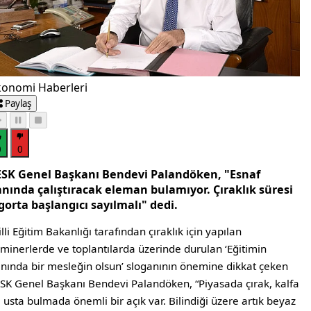
konomi Haberleri
Paylaş
0
0
ESK Genel Başkanı Bendevi Palandöken, "Esnaf
anında çalıştıracak eleman bulamıyor. Çıraklık süresi
gorta başlangıcı sayılmalı" dedi.
lli Eğitim Bakanlığı tarafından çıraklık için yapılan
minerlerde ve toplantılarda üzerinde durulan ‘Eğitimin
nında bir mesleğin olsun’ sloganının önemine dikkat çeken
SK Genel Başkanı Bendevi Palandöken, “Piyasada çırak, kalfa
 usta bulmada önemli bir açık var. Bilindiği üzere artık beyaz