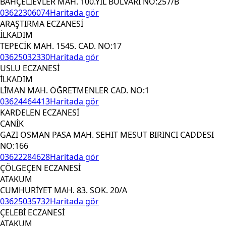
BAHÇELİEVLER MAH. 100.YIL BULVARI NO:257/B
03622306074
Haritada gör
ARAŞTIRMA ECZANESİ
İLKADIM
TEPECİK MAH. 1545. CAD. NO:17
03625032330
Haritada gör
USLU ECZANESİ
İLKADIM
LİMAN MAH. ÖĞRETMENLER CAD. NO:1
03624464413
Haritada gör
KARDELEN ECZANESİ
CANİK
GAZI OSMAN PASA MAH. SEHIT MESUT BIRINCI CADDESI
NO:166
03622284628
Haritada gör
ÇÖLGEÇEN ECZANESİ
ATAKUM
CUMHURİYET MAH. 83. SOK. 20/A
03625035732
Haritada gör
ÇELEBİ ECZANESİ
ATAKUM